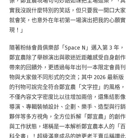
係，鄭宜農現場句句妙語如珠把全場逗樂，「其
實我沒說什麼特別的笑話，但只要我一開口大家
就會笑，也意外在年初第一場演出把我的心願實
現！」
隨著粉絲會員俱樂部「Space N」邁入第 3 年，
鄭宜農除了舉辦演出與歌迷近距離感受自身創作
帶來的回饋外，更透過每年出刊一本限定會員刊
物與大家做不同形式的交流；其中 2026 最新版
的刊物可說完全符合鄭宜農「文字控」的風格，
不僅內容文字密度比以往增加兩倍，還集結影像
導演、專輯裝幀設計、企劃、樂手、造型與行銷
夥伴等多方視角，全方位拆解「鄭宜農」的創作
與工作狀態，堪稱是一本解析鄭宜農本人的「百
科全書」！超級滿意成品的她更老王賣瓜稱讚此