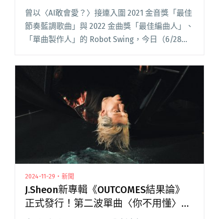
多位樂人助陣
曾以〈AI敢會愛？〉接連入圍 2021 金音獎「最佳
節奏藍調歌曲」與 2022 金曲獎「最佳編曲人」、
「單曲製作人」的 Robot Swing，今日（6/28）
在樂界期盼之下發行了首張專輯《SYSTEM
BOOTING…》。 從一聲雷響開始閱讀全文 "Robot
Swing發行首張專輯《SYSTEM BOOTING…》 集
結LEO37、李權哲等十多位樂人助陣"
2024-11-29・新聞
J.Sheon新專輯《OUTCOMES結果論》
正式發行！第二波單曲〈你不用懂〉見
證友人悲慘的愛情故事