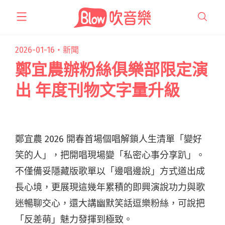
跳
至
主
要
2026-01-16・
新聞
內
鄭宜農辦粉絲俱樂部限定演
容
出 年度刊物文字量升級
鄭宜農 2026 開春首場個唱解鎖人生清單「變好
笑的人」，把開唱現場變「私密心事分享趴」。
不僅備妥隱藏版歌單以「邊唱邊說」方式道出成
長心境，更展現這幾年累積的即興演說功力與歌
迷暢聊交心，還大講幽默笑話逗樂粉絲，可說把
「反差萌」魅力發揮到極致。