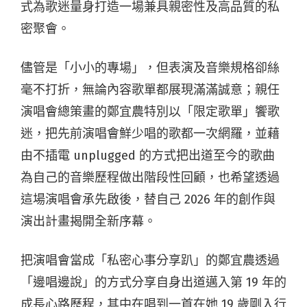
式為歌迷量身打造一場兼具親密性及高品質的私
密聚會。
儘管是「小小的專場」，但表演及音樂規格卻絲
毫不打折，無論內容歌單都展現滿滿誠意；親任
演唱會總策畫的鄭宜農特別以「限定歌單」饗歌
迷，把先前演唱會鮮少唱的歌都一次網羅，並藉
由不插電 unplugged 的方式把出道至今的歌曲
為自己的音樂歷程做出階段性回顧，也希望透過
這場演唱會承先啟後，替自己 2026 年的創作與
演出計畫揭開全新序幕。
把演唱會當成「私密心事分享趴」的鄭宜農透過
「邊唱邊說」的方式分享自身出道邁入第 19 年的
成長心路歷程，其中在唱到一首在她 19 歲剛入行