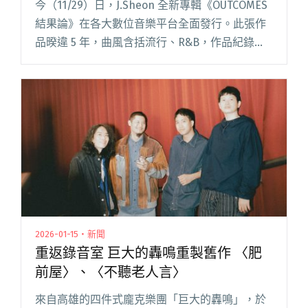
今（11/29）日，J.Sheon 全新專輯《OUTCOMES
結果論》在各大數位音樂平台全面發行。此張作
品暌違 5 年，曲風含括流行、R&B，作品紀錄無
論感情，甚至是極端情緒下的狀態與結果。 繼
2017 年發行首張專輯《街巷》、閱讀全文
"J.Sheon新專輯《OUTCOMES結果論》正式發
行！第二波單曲〈你不用懂〉見證友人悲慘的愛
情故事"
2026-01-15・新聞
重返錄音室 巨大的轟鳴重製舊作 〈肥
前屋〉、〈不聽老人言〉
來自高雄的四件式龐克樂團「巨大的轟鳴」，於