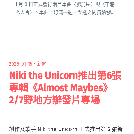
1 月 8 日正式發行兩首單曲〈肥前屋〉與〈不聽
老人言〉。單曲上線滿一週，樂迷之間持續發酵
的討論，也讓這段橫跨十年的創作歷程再次被看
見——這不只是一個「新歌釋出」的事件，也是
一段被時間暫時擱置、如閱讀全文 "重返錄音室
巨大的轟鳴重製舊作 〈肥前屋〉、〈不聽老人
言〉"
2026-01-15・
新聞
Niki the Unicorn推出第6張
專輯《Almost Maybes》
2/7野地方辦發片專場
創作女歌手 Niki the Unicorn 正式推出第 6 張新