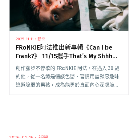
2025-11-11・新聞
FRαNKIE阿法推出新專輯《Can I be
Frank?》 11/15攜手That’s My Shhh北
流SUB打造「發片法會」
創作腳步不停歇的 FRαNKIE 阿法，在邁入 30 歲
的他，從一名總是暢談色慾、習慣用幽默惡趣味
逃避脆弱的男孩，成為能勇於直面內心深處脆弱
的男人。 他將最新專輯命名《Can I be
Frank?》，提問：「我可以當我自己嗎？」以誠
實到幾閱讀全文 "FRαNKIE阿法推出新專輯《Can
I be Frank?》 11/15攜手That’s My Shhh北流SUB
打造「發片法會」"
2026-01-15・
新聞