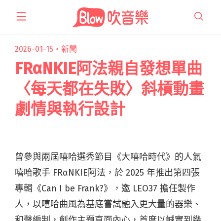
跳
至
主
要
2026-01-15・
新聞
內
FRαNKIE阿法親自發想單曲
容
〈每天都在失敗〉斜槓動畫
劇情與執行設計
曾參與兩屆嘻哈選秀節目《大嘻哈時代》的人氣
嘻哈歌手 FRαNKIE阿法，於 2025 年推出第四張
專輯《Can I be Frank?》，邀 LEO37 擔任製作
人，以嘻哈曲風為基底嘗試融入更大量的器樂、
和聲編制，創作主題直面內心，首度以誠實到幾