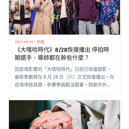
2021-08-19・新聞
《大嘻哈時代》8/28恢復播出 停拍時
期選手、導師都在幹些什麼？
因疫情影響的「大嘻哈時代」日前已恢復錄影，
最新集數將在 8 月 28 日（六）正式恢復播出。在
疫情停錄其間，參賽學員都沒閒著，除創作外備
受關注的 Multiverse，夥同選手西屯純愛組、
PiNkChAiN紅粉鍊人、FRαNKIE阿法、PI閱讀全
文 "《大嘻哈時代》8/28恢復播出 停拍時期選
手、導師都在幹些什麼？"