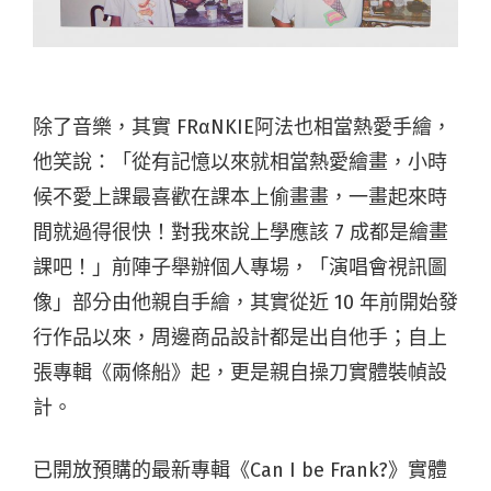
除了音樂，其實 FRαNKIE阿法也相當熱愛手繪，
他笑說：「從有記憶以來就相當熱愛繪畫，小時
候不愛上課最喜歡在課本上偷畫畫，一畫起來時
間就過得很快！對我來說上學應該 7 成都是繪畫
課吧！」前陣子舉辦個人專場，「演唱會視訊圖
像」部分由他親自手繪，其實從近 10 年前開始發
行作品以來，周邊商品設計都是出自他手；自上
張專輯《兩條船》起，更是親自操刀實體裝幀設
計。
已開放預購的最新專輯《Can I be Frank?》實體