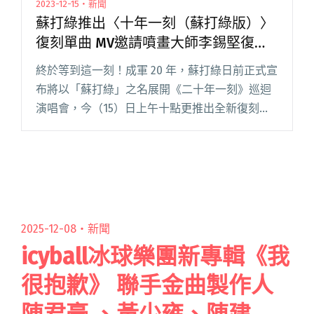
2023-12-15・新聞
蘇打綠推出〈十年一刻（蘇打綠版）〉
復刻單曲 MV邀請噴畫大師李錫堅復刻
當年畫作
終於等到這一刻！成軍 20 年，蘇打綠日前正式宣
布將以「蘇打綠」之名展開《二十年一刻》巡迴
演唱會，今（15）日上午十點更推出全新復刻單
曲〈十年一刻（蘇打綠版）〉，以及首播該曲
MV。當年青峰創作這首歌的靈感，來自於一場采
風之旅，看見京劇演員閱讀全文 "蘇打綠推出
〈十年一刻（蘇打綠版）〉復刻單曲 MV邀請噴畫
大師李錫堅復刻當年畫作"
2025-12-08・
新聞
icyball冰球樂團新專輯《我
很抱歉》 聯手金曲製作人