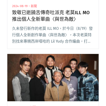
2024-08-19・新聞
致敬已逝饒舌傳奇吐派克 老莫ILL MO
推出個人全新單曲〈與世為敵〉
久未發行新作的老莫 ILL MO，於今日（8/19）發
行個人全新創作單曲〈與世為敵〉，本次老莫特
別找來專精西岸嘻哈的 Lil Yudy 合作編曲，打造
強烈新西岸律動，並佐以 talkbox 增添經典風
味。 老莫目前為致理科技大學應用英語系助閱讀
全文 "致敬已逝饒舌傳奇吐派克 老莫ILL MO推出
個人全新單曲〈與世為敵〉"