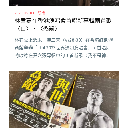
2023-05-03・新聞
林宥嘉在香港演唱會首唱新專輯兩首歌
〈白〉、〈懲罰〉
林宥嘉上週末一連三天（4/28-30）在香港紅磡體
育館舉辦「idol 2023世界巡迴演唱會」，首唱即
將收錄在第六張專輯中的 3 首新歌〈我不是神，
我只是平凡卻直拗愛著你的人〉、〈白〉和〈懲
罰〉。 睽違四年再度登上香港紅磡體育館開唱，
林宥嘉閱讀全文 "林宥嘉在香港演唱會首唱新專
輯兩首歌〈白〉、〈懲罰〉"