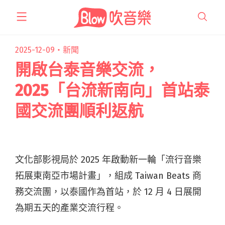
跳
至
主
要
2025-12-09・
新聞
內
開啟台泰音樂交流，
容
2025「台流新南向」首站泰
國交流團順利返航
文化部影視局於 2025 年啟動新一輪「流行音樂
拓展東南亞市場計畫」，組成 Taiwan Beats 商
務交流團，以泰國作為首站，於 12 月 4 日展開
為期五天的產業交流行程。