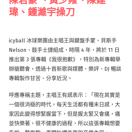
陳君豪 、黃少雍、陳建
瑋、鍾濰宇操刀
icyball 冰球樂團由主唱王與鍵盤手蒙、貝斯手
Nelson、鼓手士捷組成，時隔 4 年，將於 11 日
推出第 3 張專輯《我很抱歉》，特別為新專輯舉
辦搶聽會，透過十首新歌與媒體、樂評、DJ 暢談
專輯製作甘苦、分享近況。
呼應專稱主題，主唱王有感表示：「現在其實是
一個很消極的時代，每天生活都有種末日感，大
家因此變得想緊握當下，但是握太緊又會痛，痛
並快樂著，很不健康的過程，所以這張專輯想要