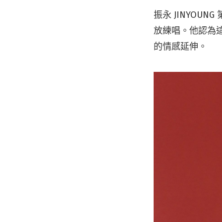
振永 JINYO
放練唱。他認為
的情感延伸。