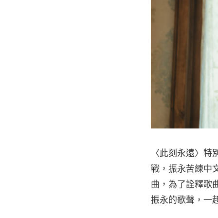
〈此刻永遠〉特別
戰，振永苦練中文
曲，為了詮釋歌
振永的歌聲，一