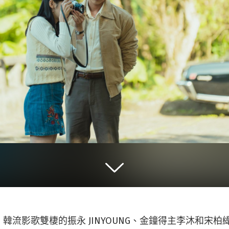
韓流影歌雙棲的振永 JINYOUNG、金鐘得主李沐和宋