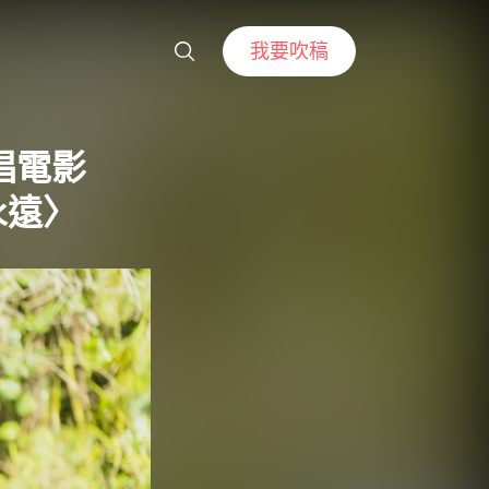
我要吹稿
合唱電影
永遠〉