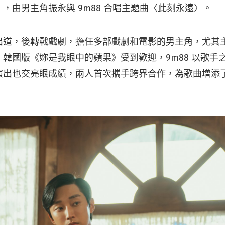
，由男主角振永與 9m88 合唱主題曲〈此刻永遠〉。
出道，後轉戰戲劇，擔任多部戲劇和電影的男主角，尤其
韓國版《妳是我眼中的蘋果》受到歡迎，9m88 以歌手
演出也交亮眼成績，兩人首次攜手跨界合作，為歌曲增添