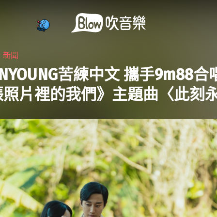
・
新聞
INYOUNG苦練中文 攜手9m88
張照片裡的我們》主題曲〈此刻