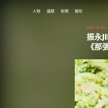
跳
至
人物
議題
新聞
雜吹
主
要
2025-12-04
內
振永J
容
《那