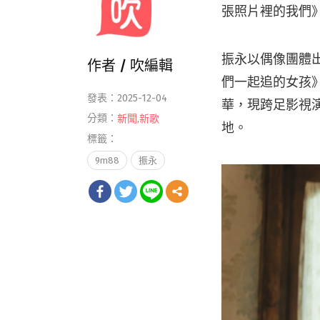
張照片裡的我們》
振永以偶像團體
作者 /
吹編輯
們一起追的女孩》
發表：2025-12-04
華，現跨足影視
分類：
新聞
,
新歌
地。
標籤：
9m88
振永