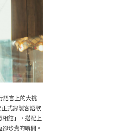
進行語言上的大挑
次正式錄製客語歌
照相館」，搭配上
恆卻珍貴的瞬間。