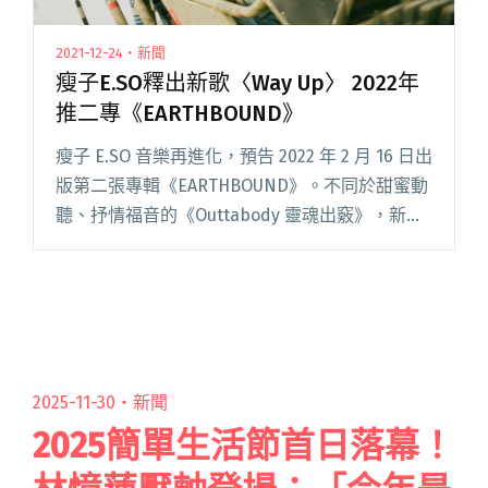
2021-12-24・新聞
瘦子E.SO釋出新歌〈Way Up〉 2022年
推二專《EARTHBOUND》
瘦子 E.SO 音樂再進化，預告 2022 年 2 月 16 日出
版第二張專輯《EARTHBOUND》。不同於甜蜜動
聽、抒情福音的《Outtabody 靈魂出竅》，新專
輯有著宇宙宏觀主題，探討困於地球的人性感
受，並融合來自全球聲響取樣。第一閱讀全文
"瘦子E.SO釋出新歌〈Way Up〉 2022年推二專
《EARTHBOUND》"
2025-11-30・
新聞
2025簡單生活節首日落幕！