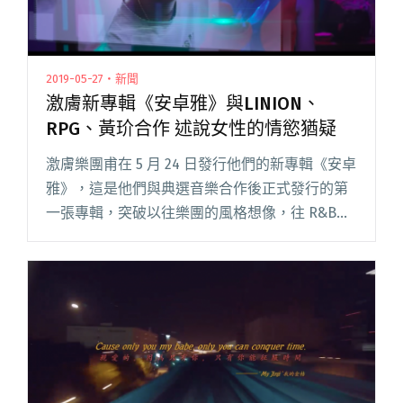
2019-05-27・新聞
激膚新專輯《安卓雅》與LINION、
RPG、黃玠合作 述說女性的情慾猶疑
激膚樂團甫在 5 月 24 日發行他們的新專輯《安卓
雅》，這是他們與典選音樂合作後正式發行的第
一張專輯，突破以往樂團的風格想像，往 R&B、
電子、嘻哈元素取經，並找上潮流黑樂新秀
LINION、「Robokatz」沙場老將 RPG、閱讀全
文 "激膚新專輯《安卓雅》與LINION、RPG、黃
玠合作 述說女性的情慾猶疑"