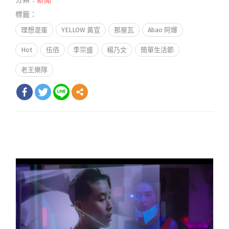
新聞
標籤：
理想混蛋
YELLOW 黃宣
那屋瓦
Abao 阿爆
Hot
伍佰
李宗盛
楊乃文
簡單生活節
老王樂隊