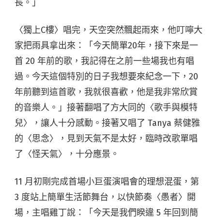
長。」
〈獨上C樓〉唱完，天空突然飄起雨來，他叮嚀大
家把雨具拿出來：「今天簡單20年，接下來是一
首 20 年前的歌，我記得在之前一些場我也有唱
過。今天這個特別的日子我想要來紀念一下，20
年前聽到這首歌，我就很喜歡，他是我非常欣賞
的音樂人。」接著翻唱了方大同的〈歌手與模特
兒〉，讓人十分感動。接著又唱了 Tanya 蔡健雅
的〈思念〉，見到天氣不是太好，臨時改歌單唱
了〈怪天氣〉，十分應景。
11 月初剛完成首場小巨蛋演唱會的理想混蛋，第
3 度站上簡單生活節舞台，以快節奏〈愚者〉開
場，主唱雞丁說：「今天是我們睽違 5 年回到簡