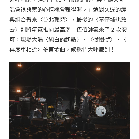
唱會很興奮的心情機會難得喔。」這對久違的經
典組合帶來〈台北孤兒〉，最後的〈墓仔埔也敢
去〉則將氣氛推向最高潮。伍佰帥氣來了 2 次安
可，現場大唱〈純白的起點〉、〈衝衝衝〉、〈
再度重相逢〉多首金曲，歌迷們大呼賺到！