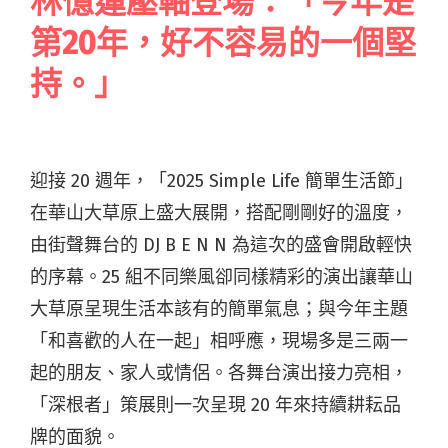
林憶蓮壓軸登場：「今年是
第20年，好不容易的一個堅
持。」
迎接 20 週年，「2025 Simple Life 簡單生活節」
在華山大草原上盛大展開，搭配剛剛好的溫度，
由街聲舞台的 DJ B E N N 為這次的盛會開啟輕快
的序幕。25 組不同樂風卻同樣精彩的演出讓華山
大草原呈現生活本該有的簡單氣息；與今年主題
「和喜歡的人在一起」相呼應，現場多是三兩一
起的朋友、家人或情侶。各舞台演出接力亮相，
「深根者」策展則一次呈現 20 年來持續耕耘品
牌的面貌。