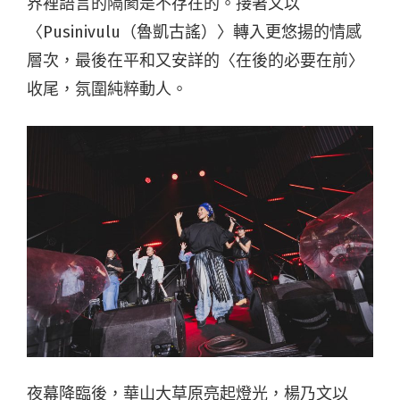
界裡語言的隔閡是不存在的。接著又以
〈Pusinivulu（魯凱古謠）〉轉入更悠揚的情感
層次，最後在平和又安詳的〈在後的必要在前〉
收尾，氛圍純粹動人。
夜幕降臨後，華山大草原亮起燈光，楊乃文以