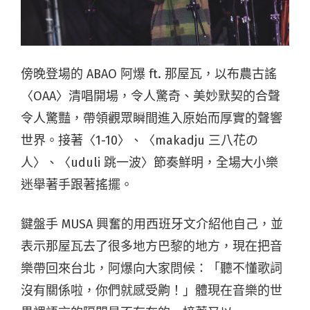
傍晚登場的 ABAO 阿爆 ft. 那屋瓦，以布農古謠
〈OAA〉清唱開場，令人驚奇、美妙默契的合聲
令人驚豔，帶領觀眾瞬間進入原始而厚實的聲響
世界。接著〈1-10〉、〈makadju 三八花の
人〉、〈uduli 跳一波〉節奏鮮明，全場大小樂
迷舉著手跟著搖擺。
鍵盤手 MUSA 興奮的用西班牙文介紹他自己，並
表示那屋瓦去了很多地方巴黎的地方，現在把音
樂帶回來台北，阿爆向大家問候：「聽不懂歌詞
沒有關係啦，你們就感受齁！」體現在音樂的世