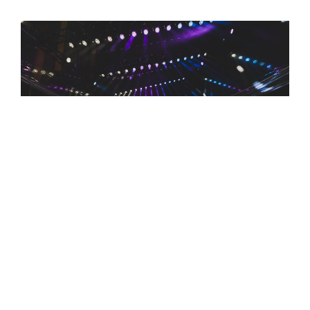
簡單生活節今年邁入第 20 年，自然捲（魏如萱
與奇哥）的重組成為大亮點，帶領樂迷重回青春
記憶，一開場魏如萱就說：「謝謝簡單生活節，
祝你們生日快樂！」兩人帶來 Unplugged（不插