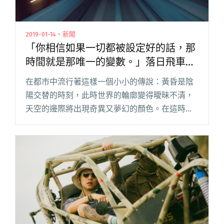
2019-01-14・新聞
「你相信如果一切都被設定好的話，那
時間就是那唯一的變數。」落日飛車
2018 日本巡演紀錄片上線
在都市中流行著這樣一個小小的傳說：黃昏是陰
陽交替的時刻，此時世界的輪廓變得曖昧不清，
天空的邊際將出現奇異又夢幻的顏色。在這時候
許願的話，願望就一定能夠成真。今年夏天的某
個落日時分，絢爛的天際倏而有幻影一閃而過，
那是周遊世界的《卡薩諾瓦》乘著閱讀全文
"「你相信如果一切都被設定好的話，那時間就是
那唯一的變數。」落日飛車 2018 日本巡演紀錄片
上線"