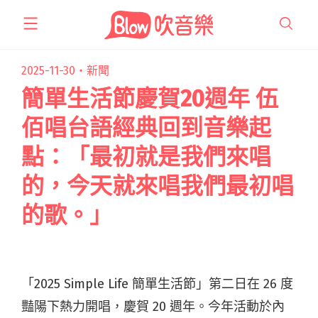
跳
至
主
要
2025-11-30・
新聞
內
簡單生活節慶賀20週年 伍
容
佰唱台語經典回到音樂起
點：「最初就是我們來唱
的，今天就來唱我們最初唱
的歌。」
「2025 Simple Life 簡單生活節」第二日在 26 度
豔陽下熱力開唱，慶賀 20 週年。今年活動於內