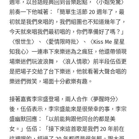
週年，以台語經典回到音樂起點，〈小姐免驚〉
前奏一下他喊著：「簡單生活節 20 週年了，最
初就是我們來唱的，我們組團也不知道幾年了，
今天就來唱我們最初唱的，你們準備好了嗎？」
〈恨世生〉、〈愛情限時批〉、〈Kiss Me 星星
知我心〉一連串下來樂迷為之瘋狂，他還帶領現
場樂迷們玩波浪舞，〈浪人情歌〉前半段伍佰更
是把場子交給了台下樂迷，他就看著大聲合唱的
樂迷們微笑，場面十分歡樂有趣。
接著嘉賓李宗盛登場，兩人合作〈夢醒時分〉
後，伍佰表示，李宗盛能來是很榮幸的事，李宗
盛幽默回應：「以前能夠跟他同台的都是美
女。」伍佰：「接下來這首歌是我們 20 年前在
這裡唱的，經過了 20 年都還是很年輕。跟大哥