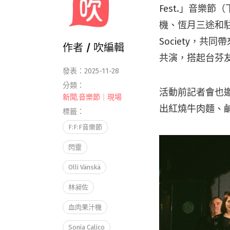
Fest.」音樂節
機、恆月三途和駐芬
Society，共
作者 /
吹編輯
共演，搭起台芬
發表：2025-11-28
分類：
活動前記者會也邀請
新聞
,
音樂節｜現場
出紅燒牛肉麵、
標籤：
F:F:F音樂節
閃靈
Olli Vänskä
林昶佐
血肉果汁機
Sonia Calico