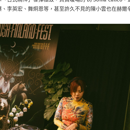
爆、李英宏、舞炯恩等，甚至許久不見的陳小雲也在赫爾