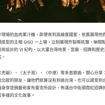
炸現場的血肉果汁機，即便來到高緯度國家，依舊展現他
造型的主唱 GIGO 一上場，立刻展現炸裂嘶吼聲，瞬間
術設計的 VJ 紀昀，以大量台灣地景、宮廟、招牌和歷
底。
〈虎爺〉、〈太子哥〉、〈中港〉等多首歌曲，開心分享
給北歐的朋友，讓他們就算沒有到過台灣，也可以感受到
機身穿塗鴉藝術家布雷克所設計，佈滿台中街頭霓虹招牌
富多樣的文化故事。