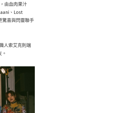
登場，由血肉果汁
ni、Lost
ä 更驚喜與閃靈聯手
料理職人索艾克則端
友。