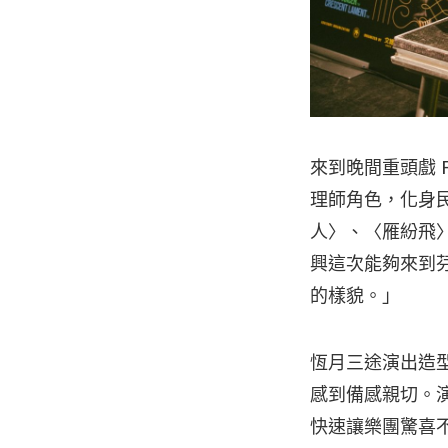
來到晚間重頭戲 
理師角色，化身
人〉、〈雁紛飛
興這次能夠來到
的樣貌。」
恆月三途演出造型
感到備感親切。
快速讓樂團驚喜