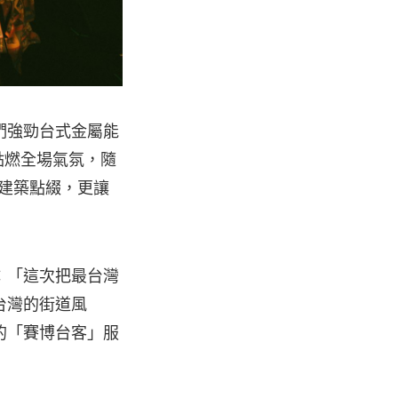
們強勁台式金屬能
點燃全場氣氛，隨
史建築點綴，更讓
：「這次把最台灣
台灣的街道風
的「賽博台客」服