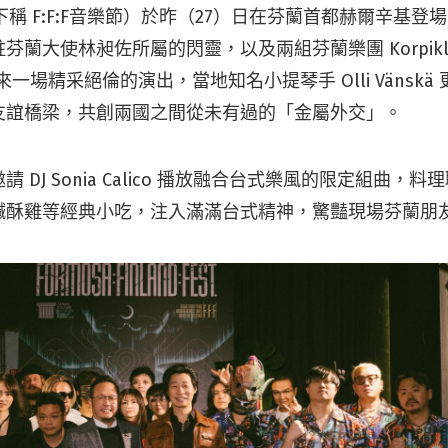
（下稱 F:F:F音樂節）於昨（27）日在芬蘭首都赫爾辛基
蘭大使林昶佐所屬的閃靈，以及兩組芬蘭樂團 Korpiklaa
同帶來一場精采絕倫的演出，當地知名小提琴手 Olli Vänsk
友誼橋梁，共創兩國之間從未有過的「金屬外交」。
 DJ Sonia Calico 播放融合台式樂風的限定組曲，
鹹酥雞等經典小吃，注入滿滿台式精神，驚豔現場芬蘭朋