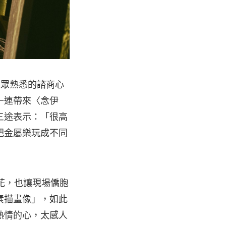
大眾熟悉的諮商心
一連帶來〈念伊
三途表示：「很高
把金屬樂玩成不同
印花，也讓現場僑胞
素描畫像」，如此
熱情的心，太感人