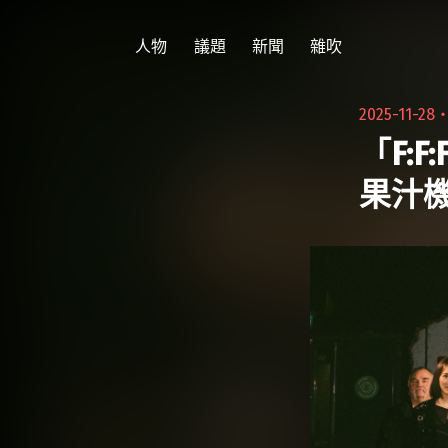
跳
至
人物
議題
新聞
雜吹
主
要
2025-11-28
內
「F:
容
果汁