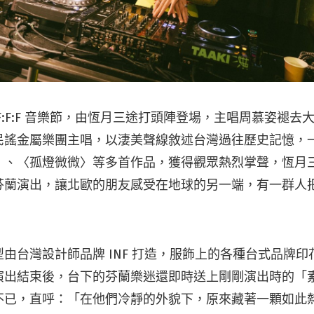
F:F:F 音樂節，由恆月三途打頭陣登場，主唱周慕姿褪去
民謠金屬樂團主唱，以淒美聲線敘述台灣過往歷史記憶，
〉、〈孤燈微微〉等多首作品，獲得觀眾熱烈掌聲，恆月
芬蘭演出，讓北歐的朋友感受在地球的另一端，有一群人
由台灣設計師品牌 INF 打造，服飾上的各種台式品牌
演出結束後，台下的芬蘭樂迷還即時送上剛剛演出時的「
不已，直呼：「在他們冷靜的外貌下，原來藏著一顆如此