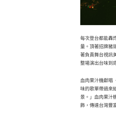
每次登台都能轟
量。頂著招牌豬頭
著負責舞台視訊美
整場演出台味到
血肉果汁機獻唱
味的歌單帶過來
景。」血肉果汁
飾，傳達台灣豐