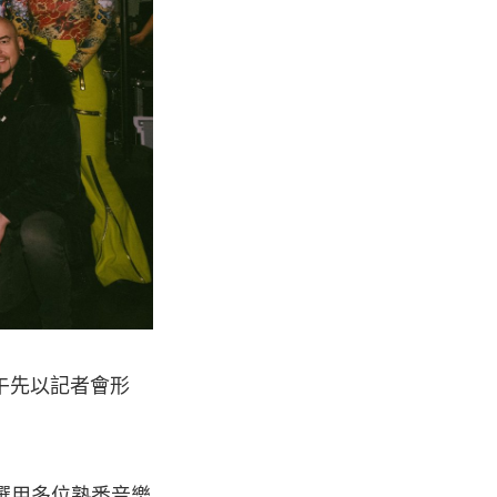
下午先以記者會形
o，選用多位熟悉音樂