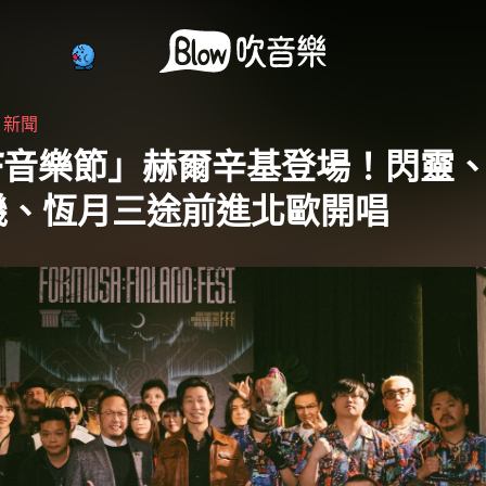
・
新聞
F:F音樂節」赫爾辛基登場！閃靈
機、恆月三途前進北歐開唱