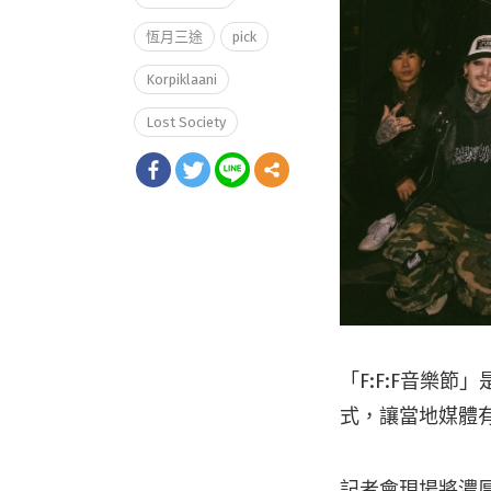
恆月三途
pick
Korpiklaani
Lost Society
「F:F:F音樂
式，讓當地媒體
記者會現場將濃厚「