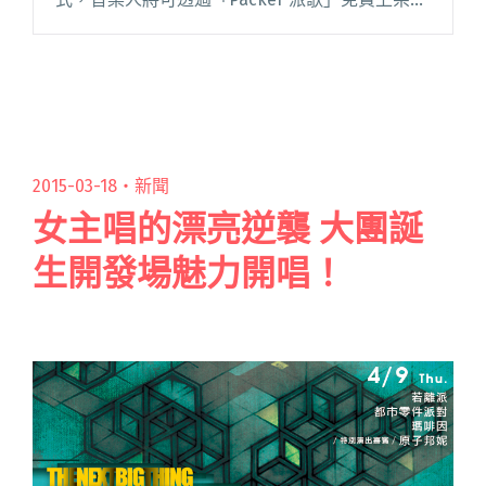
人作品，並發布至 iTunes、Spotify、
iNDIEVOX、KKBOX 等海閱讀全文 "原來今年我們
做過這些事！StreetVoice大事件回顧"
2015-03-18・
新聞
女主唱的漂亮逆襲 大團誕
生開發場魅力開唱！