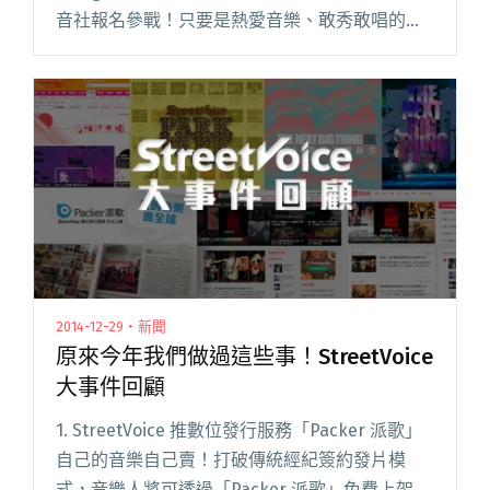
音社報名參戰！只要是熱愛音樂、敢秀敢唱的在
學高中生，就有機會於 04/09 登上台北 Legacy
的千人表演大舞台！ 起始於 2010 閱讀全文 "高校
限定！大團誕生招生中"
2014-12-29・新聞
原來今年我們做過這些事！StreetVoice
大事件回顧
1. StreetVoice 推數位發行服務「Packer 派歌」
自己的音樂自己賣！打破傳統經紀簽約發片模
式，音樂人將可透過「Packer 派歌」免費上架個