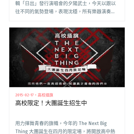
輯「日出」發行演唱會的夕陽武士，今天以跟以
往不同的氣勢登場，表現沈穩，所有樂器演奏的
情緒配合也更完整。去年一整年經過音樂祭、錄
音和巡迴演出的磨練，造就了不同的、更成熟也
更強大的夕陽武士。 失真音閱讀全文 "現場直
擊：大團誕生宣示場2「2015年度十大新團」 ＠
Legacy Taipei"
2015-02-17・高校插旗
高校限定！大團誕生招生中
用力揮舞青春的旗幟，今年的 The Next Big
Thing 大團誕生在四月的限定場，將開放高中熱