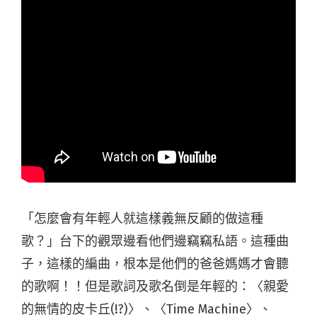
「怎麼會有年輕人就這樣義無反顧的做這種
歌？」台下的觀眾邊看他們邊竊竊私語。這種曲
子，這樣的編曲，根本是他們的爸爸媽媽才會聽
的歌啊！！但是歌詞及歌名倒是年輕的：〈親愛
的無情的皮卡丘(!?)〉、〈Time Machine〉、