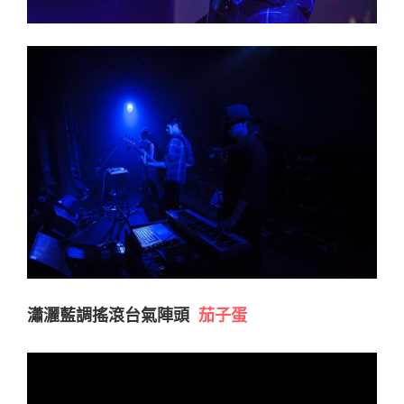
瀟灑藍調搖滾台氣陣頭
茄子蛋