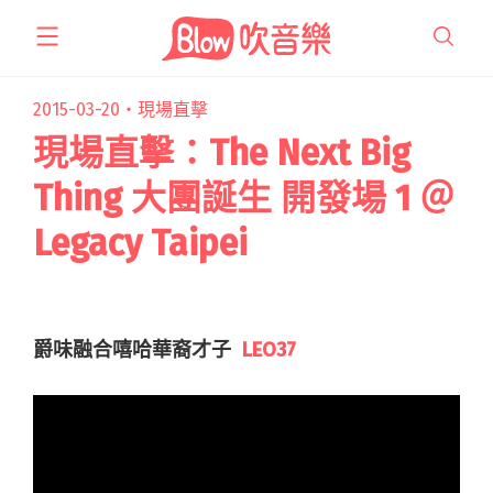
跳
至
主
要
2015-03-20・
現場直擊
內
現場直擊：The Next Big
容
Thing 大團誕生 開發場 1 ＠
Legacy Taipei
爵味融合嘻哈華裔才子
LEO37