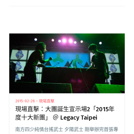
2015-02-28・現場直擊
現場直擊：大團誕生宣示場2「2015年
度十大新團」 ＠ Legacy Taipei
南方四少純情台搖武士 夕陽武士 剛舉辦完首張專