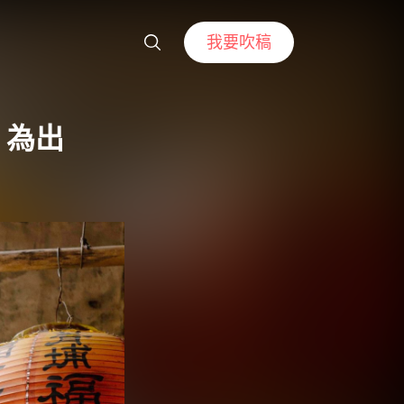
我要吹稿
」為出