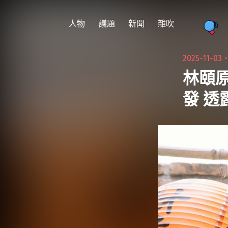
跳
至
人物
議題
新聞
雜吹
主
要
2025-11-03
內
林頤
容
發 