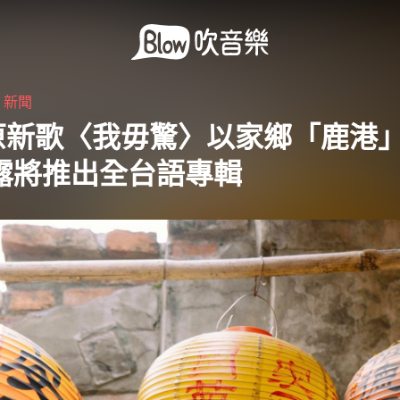
・
新聞
原新歌〈我毋驚〉以家鄉「鹿港
透露將推出全台語專輯