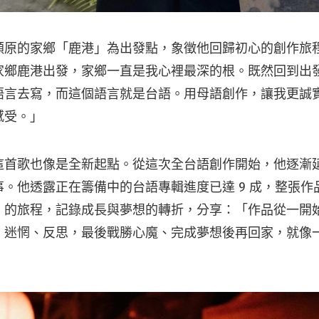
頤原的家鄉「鹿港」為出發點，象徵他回歸初心的創作旅
家鄉鹿港出發，家鄉一直是我心裡最深的根。既然回到出
語言去寫，而這個語言就是台語。用母語創作，讓我更誠
感受。」
這首歌也像是全新起點。從這次全台語創作開始，他逐漸
。他透露正在籌備中的台語專輯進度已達 9 成，整張作
」的旅程，記錄成長與夢想的轉折，分享：「作品從一開
、迷惘、反思，最後戰勝心魔、完成夢想後再回家，就像