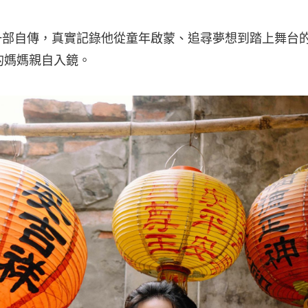
彿一部自傳，真實記錄他從童年啟蒙、追尋夢想到踏上舞台
的媽媽親自入鏡。