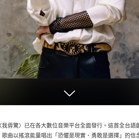
〈我毋驚〉已在各大數位音樂平台全面發行。這首全台語
，歌曲以搖滾能量唱出「恐懼是現實、勇敢是選擇」的信