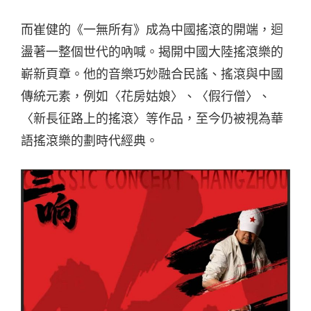
而崔健的《一無所有》成為中國搖滾的開端，迴
盪著一整個世代的吶喊。揭開中國大陸搖滾樂的
嶄新頁章。他的音樂巧妙融合民謠、搖滾與中國
傳統元素，例如〈花房姑娘〉、〈假行僧〉、
〈新長征路上的搖滾〉等作品，至今仍被視為華
語搖滾樂的劃時代經典。