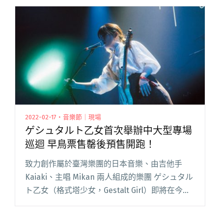
調、實驗感卻鮮活有機的「鴨打鵝」（Duck
Fight Goose），他們透閱讀全文 "上海冰冷電器
之聲鴨打鵝來台！未來俱樂部歡迎賽博龐克與生
化人"
2022-02-17・音樂節｜現場
ゲシュタルト乙女首次舉辦中大型專場
巡迴 早鳥票售罄後預售開跑！
致力創作屬於臺灣樂團的日本音樂、由吉他手
Kaiaki、主唱 Mikan 兩人組成的樂團 ゲシュタル
ト乙女（格式塔少女，Gestalt Girl）即將在今年
3月 16 日（三）釋出全新專輯《Amoeba》，並
將於臺北 Legacy 和高雄閱讀全文 "ゲシュタルト