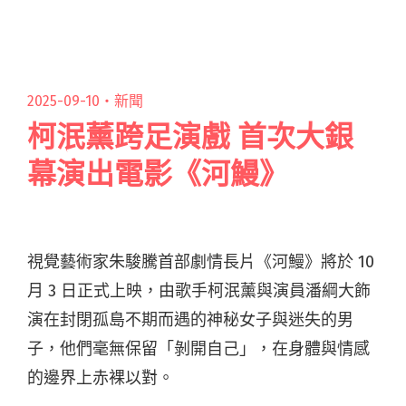
乙女首次舉辦中大型專場巡迴 早鳥票售罄後預售
開跑！"
2025-09-10・
新聞
柯泯薰跨足演戲 首次大銀
幕演出電影《河鰻》
視覺藝術家朱駿騰首部劇情長片《河鰻》將於 10
月 3 日正式上映，由歌手柯泯薰與演員潘綱大飾
演在封閉孤島不期而遇的神秘女子與迷失的男
子，他們毫無保留「剝開自己」，在身體與情感
的邊界上赤裸以對。