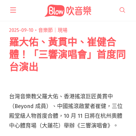
跳
至
主
要
2025-09-10・
音樂節｜現場
內
羅大佑、黃貫中、崔健合
容
體！「三響演唱會」首度同
台演出
台灣音樂教父羅大佑、香港搖滾巨匠黃貫中
（Beyond 成員）、中國搖滾啟蒙者崔健，三位
殿堂級人物首度合體，10 月 11 日將在杭州奧體
中心體育場（大蓮花）舉辦《三響演唱會》。