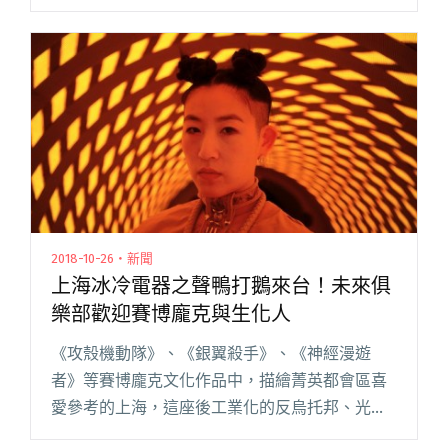
人顯得更加氣定神閒。演唱會上他們準備了 13 年
的精華曲目，更將節目設計為一場不停破關的閱
讀全文 "TRASH連兩日北流專場落幕 邀茄子蛋吉
他手阿德重現「隱藏人物」"
2018-10-26・新聞
上海冰冷電器之聲鴨打鵝來台！未來俱
樂部歡迎賽博龐克與生化人
《攻殼機動隊》、《銀翼殺手》、《神經漫遊
者》等賽博龐克文化作品中，描繪菁英都會區喜
愛參考的上海，這座後工業化的反烏托邦、光鮮
亮麗地乘載著瘋狂的未來主義都市，孕育了冷