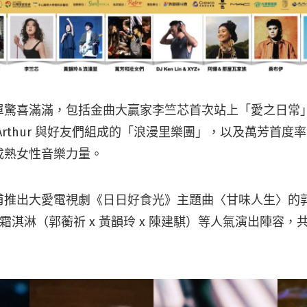
單驚喜滿滿，包括金曲大贏家李竺芯首次站上「愛之日常
Arthur 與好友們組成的「浪漫里樂團」，以及萬芳首度
成熟女性音樂力量。
推出大愛電視劇《日日好食光》主題曲〈甘味人生〉的郭子
Lin、霜淇淋（郭蘅祈 x 黃韻玲 x 陳建騏）等人氣演出陣容