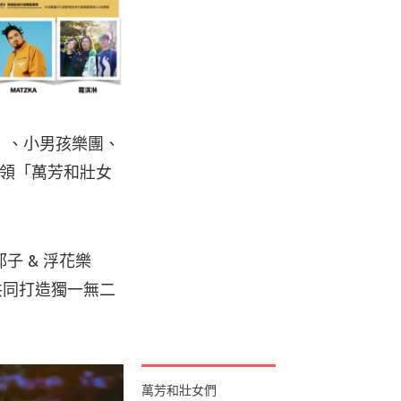
」、小男孩樂團、
率領「萬芳和壯女
 & 浮花樂
，共同打造獨一無二
萬芳和壯女們