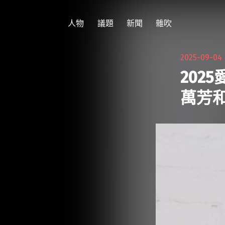
跳
至
人物
議題
新聞
雜吹
主
要
2025-09-0
內
202
容
萬芳