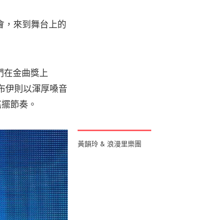
會，來到舞台上的
們在金曲獎上
桑布伊則以渾厚嗓音
搖擺節奏。
黃韻玲 & 浪漫里樂團