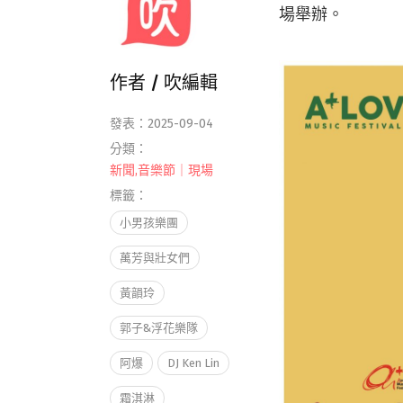
場舉辦。
作者 /
吹編輯
發表：2025-09-04
分類：
新聞
,
音樂節｜現場
標籤：
小男孩樂團
萬芳與壯女們
黃韻玲
郭子&浮花樂隊
阿爆
DJ Ken Lin
霜淇淋