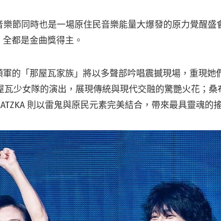
常音樂節同時也是一場原住民音樂能量大爆發的原力覺醒盛
，全都是金曲獎得主。
領軍的「那屋瓦家族」將以多聲部吟唱震撼現場，重現她
與那屋瓦少女隊的演出，展現傳統與現代交融的驚艷火花；
ATZKA 則以雷鬼與原民元素完美結合，帶來最具靈魂的