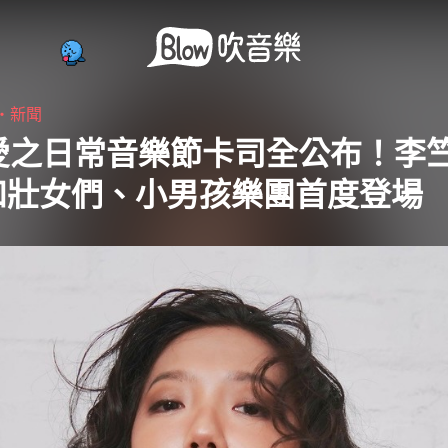
4・
新聞
5愛之日常音樂節卡司全公布！李
和壯女們、小男孩樂團首度登場