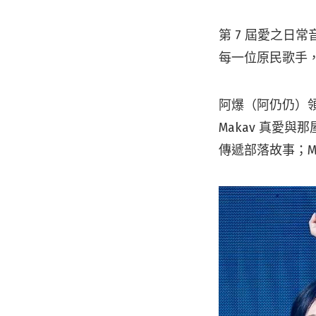
第 7 屆愛之日
每一位原民歌手
阿爆（阿仍仍）
Makav 真愛
傳遞部落故事；M