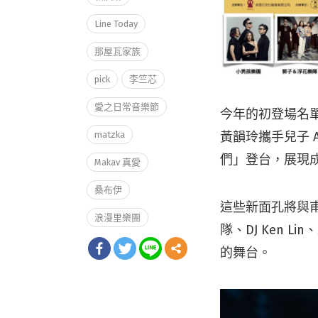
Line Today
那屋瓦家族
pick
李竺芯
愛之日常音樂節
今年的初登場名
黃韻玲攜手兒子 
matzka
們」登台，展現
Makav 真愛
桑布伊
這些新面孔將與甫
浪漫里樂團
隊、DJ Ken 
的舞台。