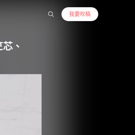
我要吹稿
竺芯、