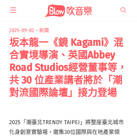
跳
至
主
要
2025-09-02・
新聞
內
坂本龍一《鏡 Kagami》混
容
合實境導演、英國Abbey
Road Studios經營董事等，
共 30 位產業講者將於「潮
對流國際論壇」接力登場
2025「潮臺北TRENDY TAIPEI」將整座臺北城市
化身創意實驗場，邀集30位國際與在地產業領