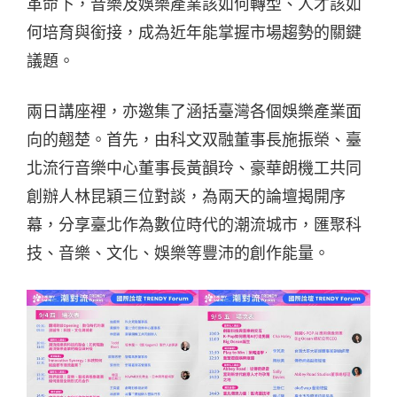
革命下，音樂及娛樂產業該如何轉型、人才該如
何培育與銜接，成為近年能掌握市場趨勢的關鍵
議題。
兩日講座裡，亦邀集了涵括臺灣各個娛樂產業面
向的翹楚。首先，由科文双融董事長施振榮、臺
北流行音樂中心董事長黃韻玲、豪華朗機工共同
創辦人林昆穎三位對談，為兩天的論壇揭開序
幕，分享臺北作為數位時代的潮流城市，匯聚科
技、音樂、文化、娛樂等豐沛的創作能量。