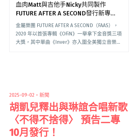
血肉Matt與吉他手Nicky共同製作
FUTURE AFTER A SECOND發行新專
《異骨 Xenobones_》
金屬樂團 FUTURE AFTER A SECOND（FAAS），
2020 年以首張專輯《OFiN》一舉拿下金音獎三項
大獎，其中單曲《Inver》亦入圍全美獨立音樂獎
多項獎項。聽眾引頸期盼四年，他們終於在 10 月
底推出新專輯《異骨 Xen閱讀全文 "血肉Matt與
吉他手Nicky共同製作 FUTURE AFTER A SECOND
發行新專《異骨 Xenobones_》"
2025-09-02・
新聞
胡凱兒釋出與琳誼合唱新歌
〈不得不捨得〉 預告二專
10月發行！