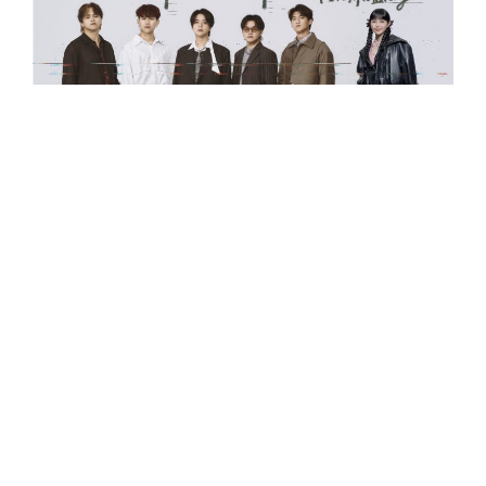
繼專輯前導單曲〈天空織成〉獲熱烈迴響，隨專
輯即將推出，
胡凱兒推出新歌〈不得不捨得〉。
隨單曲上線，成員們也分享了〈
不得不捨得〉的
幕後故事。吉他手嘉恩透露，
歌曲早期設定女性
視角時，因為當時還沒找到適合的女生來演唱，
為完成 demo 試唱女生的部分：「錄音時心情非
常奇妙，
一邊聽著自己奇怪的偽女嗓，
一邊看著
琳誼一點一點幫我實現對聲音的想像，真的很感
動。」