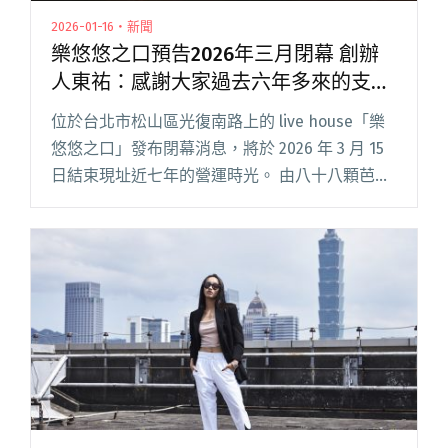
2026-01-16・新聞
樂悠悠之口預告2026年三月閉幕 創辦
人東祐：感謝大家過去六年多來的支
持！
位於台北市松山區光復南路上的 live house「樂
悠悠之口」發布閉幕消息，將於 2026 年 3 月 15
日結束現址近七年的營運時光。 由八十八顆芭樂
籽的鼓手李東祐於 2015 年開始經營，「樂悠悠之
口」原是一間位於民生東路上的複合型閱讀全文
"樂悠悠之口預告2026年三月閉幕 創辦人東祐：
感謝大家過去六年多來的支持！"