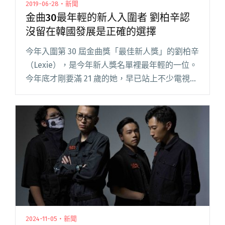
2019-06-28・新聞
金曲30最年輕的新人入圍者 劉柏辛認
沒留在韓國發展是正確的選擇
今年入圍第 30 屆金曲獎「最佳新人獎」的劉柏辛
（Lexie），是今年新人獎名單裡最年輕的一位。
今年底才剛要滿 21 歲的她，早已站上不少電視選
秀與音樂節的大舞台；在從美國飛來台灣參加金
曲獎前，她才剛拍完 VICE 的潮流紀錄片，初當外
景主閱讀全文 "金曲30最年輕的新人入圍者 劉柏
辛認沒留在韓國發展是正確的選擇"
2024-11-05・新聞