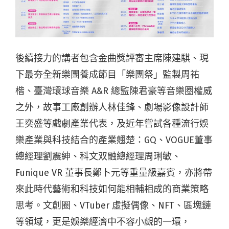
後續接力的講者包含金曲獎評審主席陳建騏、現
下最夯全新樂團養成節目「樂團祭」監製周祐
楷、臺灣環球音樂 A&R 總監陳君豪等音樂圈權威
之外，故事工廠創辦人林佳鋒、劇場影像設計師
王奕盛等戲劇產業代表，及近年嘗試各種流行娛
樂產業與科技結合的產業翹楚：GQ、VOGUE董事
總經理劉震紳、科文双融總經理周琍敏、
Funique VR 董事長鄭卜元等重量級嘉賓，亦將帶
來此時代藝術和科技如何能相輔相成的商業策略
思考。文創圈、VTuber 虛擬偶像、NFT、區塊鏈
等領域，更是娛樂經濟中不容小覷的一環，