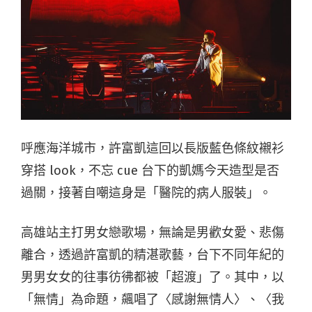
呼應海洋城市，許富凱這回以長版藍色條紋襯衫
穿搭 look，不忘 cue 台下的凱媽今天造型是否
過關，接著自嘲這身是「醫院的病人服裝」。
高雄站主打男女戀歌場，無論是男歡女愛、悲傷
離合，透過許富凱的精湛歌藝，台下不同年紀的
男男女女的往事彷彿都被「超渡」了。其中，以
「無情」為命題，飆唱了〈感謝無情人〉、〈我