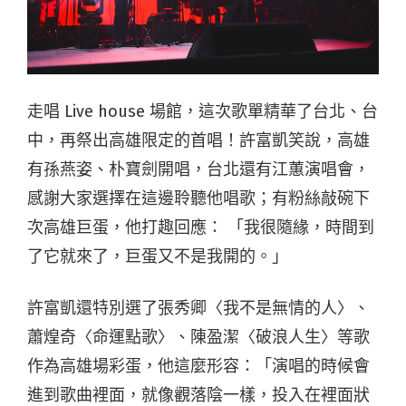
走唱 Live house 場館，這次歌單精華了台北、台
中，再祭出高雄限定的首唱！許富凱笑說，高雄
有孫燕姿、朴寶劍開唱，台北還有江蕙演唱會，
感謝大家選擇在這邊聆聽他唱歌；有粉絲敲碗下
次高雄巨蛋，他打趣回應： 「我很隨緣，時間到
了它就來了，巨蛋又不是我開的。」
許富凱還特別選了張秀卿〈我不是無情的人〉、
蕭煌奇〈命運點歌〉、陳盈潔〈破浪人生〉等歌
作為高雄場彩蛋，他這麼形容：「演唱的時候會
進到歌曲裡面，就像觀落陰一樣，投入在裡面狀