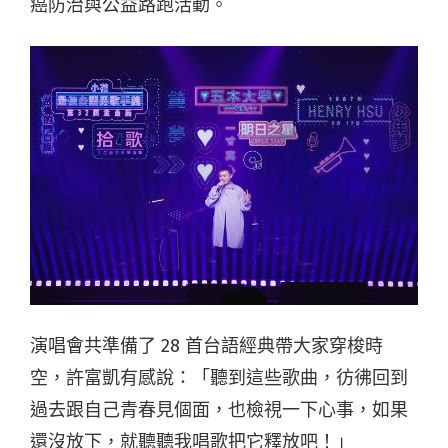
癌防治與公益路跑活動。
演唱會共準備了 28 首台語經典帶大家穿梭時
空，許富凱有感說：「聽到這些歌曲，彷彿回到
過去跟自己青春見個面，也檢視一下心事，如果
還沒放下，就聽聽我唱歌把它釋放吧！」