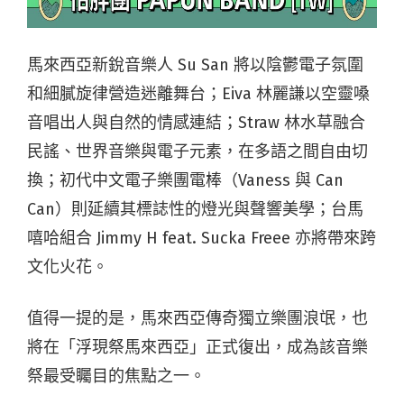
馬來西亞新銳音樂人 Su San 將以陰鬱電子氛圍
和細膩旋律營造迷離舞台；Eiva 林麗謙以空靈嗓
音唱出人與自然的情感連結；Straw 林水草融合
民謠、世界音樂與電子元素，在多語之間自由切
換；初代中文電子樂團電棒（Vaness 與 Can
Can）則延續其標誌性的燈光與聲響美學；台馬
嘻哈組合 Jimmy H feat. Sucka Freee 亦將帶來跨
文化火花。
值得一提的是，馬來西亞傳奇獨立樂團浪氓，也
將在「浮現祭馬來西亞」正式復出，成為該音樂
祭最受矚目的焦點之一。