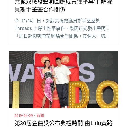
共振效應發聲明回應成員性平事件 解除
貝斯手荃荃合作關係
今（1/14）日，針對共振效應貝斯手荃荃於
Threads 上爆出性平事件，樂團正式發出聲明：
「即日起與鄭聿荃解除合作關係，其個人一切言
行與樂團無關。共振效應未來演出編制將進行調
整，相關細節會盡快公告。」 共振效應團員平均
年齡約 17.5 閱讀全文 "共振效應發聲明回應成員
性平事件 解除貝斯手荃荃合作關係"
2019-04-29・新聞
第30屆金曲獎公布典禮時間 由Lulu黃路