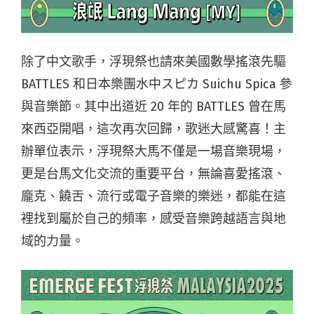
除了中文歌手，浮現祭也請來美國數學搖滾先驅
BATTLES 和日本樂團水中スピカ Suichu Spica 參
與音樂節。其中出道近 20 年的 BATTLES 曾在馬
來西亞開唱，這次再次回歸，歌迷大感驚喜！主
辦單位表示，浮現祭大馬不僅是一場音樂現場，
更是台馬文化交流的重要平台，無論喜愛搖滾、
龐克、饒舌、流行或電子音樂的樂迷，都能在這
裡找到屬於自己的頻率，感受音樂跨越語言與地
域的力量。