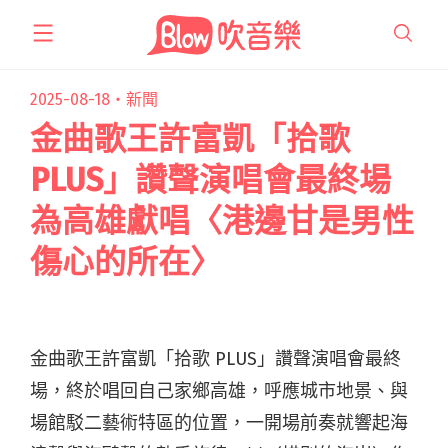
跳
至
主
要
2025-08-18・
新聞
內
金曲歌王許富凱「拾歌
容
PLUS」讚聲演唱會最終場
為高雄獻唱〈港邊甘是男性
傷心的所在〉
金曲歌王許富凱「拾歌 PLUS」讚聲演唱會最終
場，終於唱回自己家鄉高雄，呼應城市地景、與
場館駁二藝術特區的位置，一開場前奏就響起海