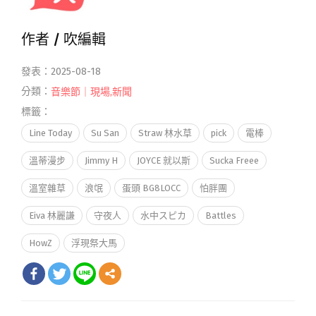
作者 /
吹編輯
發表：2025-08-18
分類：
音樂節｜現場
,
新聞
標籤：
Line Today
Su San
Straw 林水草
pick
電棒
溫蒂漫步
Jimmy H
JOYCE 就以斯
Sucka Freee
溫室雜草
浪氓
蛋頭 BG8LOCC
怕胖團
Eiva 林麗謙
守夜人
水中スピカ
Battles
HowZ
浮現祭大馬