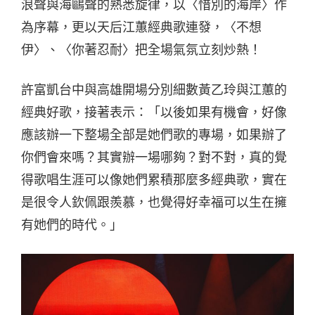
浪聲與海鷗聲的熟悉旋律，以〈惜別的海岸〉作
為序幕，更以天后江蕙經典歌連發，〈不想
伊〉、〈你著忍耐〉把全場氣氛立刻炒熱！
許富凱台中與高雄開場分別細數黃乙玲與江蕙的
經典好歌，接著表示：「以後如果有機會，好像
應該辦一下整場全部是她們歌的專場，如果辦了
你們會來嗎？其實辦一場哪夠？對不對，真的覺
得歌唱生涯可以像她們累積那麼多經典歌，實在
是很令人欽佩跟羨慕，也覺得好幸福可以生在擁
有她們的時代。」