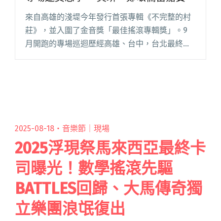
來自高雄的淺堤今年發行首張專輯《不完整的村
莊》，並入圍了金音獎「最佳搖滾專輯獎」。9
月開跑的專場巡迴歷經高雄、台中，台北最終場
將在 9 月 27 日台北 Legacy 展開，預計邀請前兩
場的嘉賓吳志寧、 黃玠，以及在專輯中合唱〈月
光〉的 閱讀全文 "淺堤集專場精華釋出〈火車〉
MV 台北專場邀吳志寧、 黃玠、鄭敬儒當嘉賓"
2025-08-18・
音樂節｜現場
2025浮現祭馬來西亞最終卡
司曝光！數學搖滾先驅
BATTLES回歸、大馬傳奇獨
立樂團浪氓復出