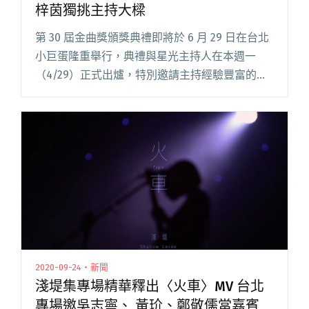
梓茵獨挑主持大樑
第 30 屆金曲獎頒獎典禮即將於 6 月 29 日在台北
小巨蛋隆重舉行，典禮與星光主持人在本週一
（4/29）正式出爐，特別邀請主持經驗豐富的
Lulu 黃路梓茵擔任典禮主持人，星光大道主持人
則是由今年第十次主持金曲星光大道的
Dennis（閱讀全文 "第30屆金曲獎公布典禮時間
由Lulu黃路梓茵獨挑主持大樑"
2020-09-24・新聞
淺堤集專場精華釋出〈火車〉MV 台北
專場邀吳志寧、 黃玠、鄭敬儒當嘉賓