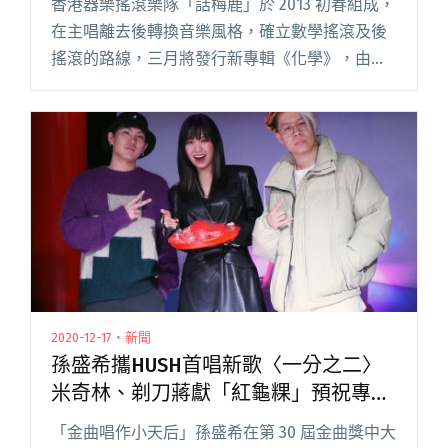
香港器樂搖滾樂隊「話梅鹿」於 2013 初春組成，
在主唱離去後轉換音樂風格，確立數學搖滾及後
搖滾的路線，三月將發行新專輯《化學》，由化
學中的專有名詞解釋觀眾情感，用音樂在聽眾心
中激起不可逆的化學反應。 繼上一張專輯《實心
透明》之後，話梅鹿經閱讀全文 "以化合物解釋
觀眾情感 香港後搖團話梅鹿新專輯《化學》三月
發行"
2020-12-17・新聞
孫盛希攜HUSH首唱新歌〈一分之二〉
米奇林、剃刀蔣獻「紅龜粿」預祝專輯
大賣
「金曲唱作小天后」孫盛希在第 30 屆金曲獎中大