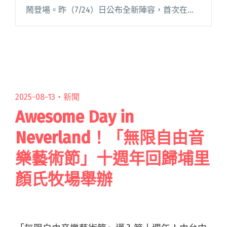
鬧登場。昨（7/24）日公布全新陣容，首次在台
演出的神秘新團 Mola Oddity，由郭采潔化名
Birdy K 閱讀全文 "「秋OUT音樂節」公布新一波
卡司！郭采潔化身為Mola Oddity主唱登台"
2025-08-13・
新聞
Awesome Day in
Neverland！「無限自由音
樂藝術節」十週年回歸埔里
顏氏牧場舉辦