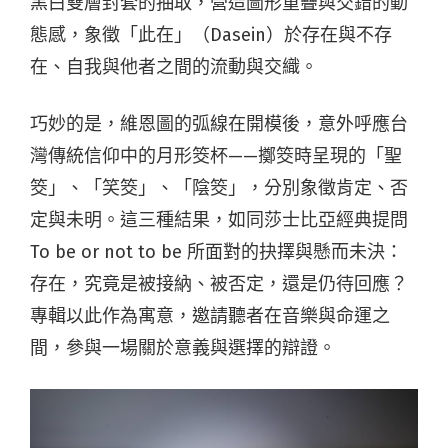
黑白雙層封套的抽取，營造圖形重疊與交錯的動
態感，象徵「此在」（Dasein）於存在與不存
在、自我與他者之間的流動與交織。
巧妙的是，維恩圖的弧線在開模後，意外呼應台
灣傳統信仰中的月形筊杯——擲筊時呈現的「聖
筊」、「笑筊」、「陰筊」，分別象徵肯定、否
定與未明。這三種結果，如同莎士比亞經典提問
To be or not to be 所面對的抉擇與懸而未決：
存在，究竟是被接納、被否定，還是仍待回應？
專輯以此作為寓意，邀請聽者在音樂與命運之
間，參與一場關於意義與選擇的辯證。