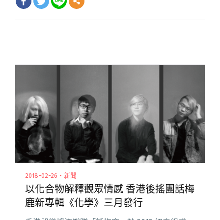
2018-02-26・新聞
以化合物解釋觀眾情感 香港後搖團話梅
鹿新專輯《化學》三月發行