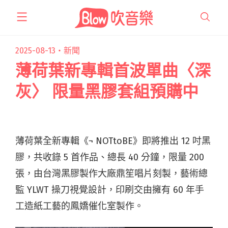
跳
至
主
要
2025-08-13・
新聞
內
薄荷葉新專輯首波單曲〈深
容
灰〉 限量黑膠套組預購中
薄荷葉全新專輯《¬ NOTtoBE》即將推出 12 吋黑
膠，共收錄 5 首作品、總長 40 分鐘，限量 200
張，由台灣黑膠製作大廠鼎笙唱片刻製，藝術總
監 YLWT 操刀視覺設計，印刷交由擁有 60 年手
工造紙工藝的鳳嬌催化室製作。