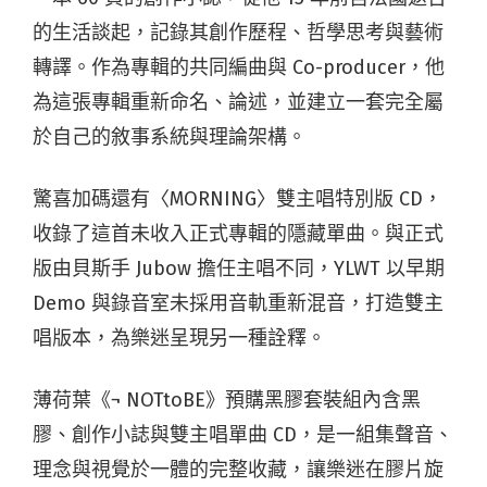
的生活談起，記錄其創作歷程、哲學思考與藝術
轉譯。作為專輯的共同編曲與 Co-producer，他
為這張專輯重新命名、論述，並建立一套完全屬
於自己的敘事系統與理論架構。
驚喜加碼還有〈MORNING〉雙主唱特別版 CD，
收錄了這首未收入正式專輯的隱藏單曲。與正式
版由貝斯手 Jubow 擔任主唱不同，YLWT 以早期
Demo 與錄音室未採用音軌重新混音，打造雙主
唱版本，為樂迷呈現另一種詮釋。
薄荷葉《¬ NOTtoBE》預購黑膠套裝組內含黑
膠、創作小誌與雙主唱單曲 CD，是一組集聲音、
理念與視覺於一體的完整收藏，讓樂迷在膠片旋