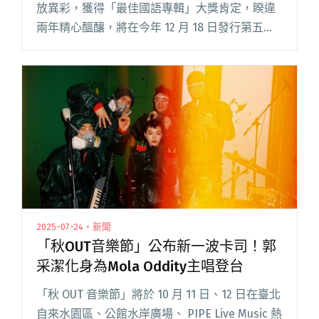
放異彩，獲得「最佳國語專輯」大獎肯定，睽違
兩年精心醞釀，將在今年 12 月 18 日發行第五張
全新專輯《出沒地帶 Where is SHI?》，與新生代
音樂指標廠牌「新樂園」主腦米奇林、剃刀蔣閱
讀全文 "孫盛希攜HUSH首唱新歌〈一分之二〉 米
奇林、剃刀蔣獻「紅龜粿」預祝專輯大賣"
2025-07-24・新聞
「秋OUT音樂節」公布新一波卡司！郭
采潔化身為Mola Oddity主唱登台
「秋 OUT 音樂節」將於 10 月 11 日、12 日在臺北
自來水園區、公館水岸廣場、 PIPE Live Music 熱