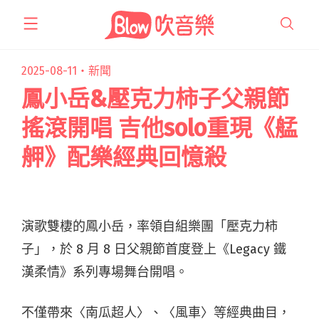
跳
至
主
要
2025-08-11・
新聞
內
鳳小岳&壓克力柿子父親節
容
搖滾開唱 吉他solo重現《艋
舺》配樂經典回憶殺
演歌雙棲的鳳小岳，率領自組樂團「壓克力柿
子」，於 8 月 8 日父親節首度登上《Legacy 鐵
漢柔情》系列專場舞台開唱。
不僅帶來〈南瓜超人〉、〈風車〉等經典曲目，