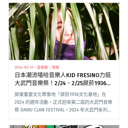
2024-02-21・音樂節｜現場
日本潮流嘻哈音樂人KID FRESINO力挺
大武門音樂祭！2/24、2/25屏菸1936文
化基地登場
屏東重要文化聚集地「屏菸1936文化基地」在
2024 的週年活動，正式迎來第二屆的大武門音樂
祭 DAWU CLAN FESTIVAL。2024 年大武門系列活
動「大武門」音樂祭將在 2 月 24 日至 2 月 25 日
週末假期正式登場，活閱讀全文 "日本潮流嘻哈