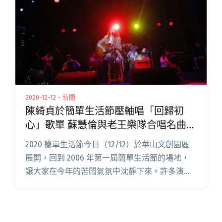
出莫宰羊、榕幫、範例三等24組饒舌好貨"
2020-12-12・新聞
陳綺貞於簡單生活節壓軸唱「回歸初
心」歌單 蘇慧倫與老王樂隊合唱名曲
〈鴨子〉
2020 簡單生活節今日（12/12）於華山文創園區
展開，回到 2006 年第一屆簡單生活節的場地，
讓大家在今年的苦悶氣氛中沈靜下來。許多演出
者也以作品呼應「Bye Bye 2020」的主題，譬如
療癒系的守夜人在 Legacy 舞台用〈倒數閱讀全
文 "陳綺貞於簡單生活節壓軸唱「回歸初心」歌