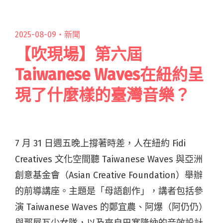
單 蘇慧倫與老王樂隊合唱名曲〈鴨子〉"
2025-08-09・
新聞
【吹現場】第六屆
Taiwanese Waves在紐約呈
現了什麼樣的臺灣音樂？
7 月 31 日週五晚上撐著時差，人在紐約 Fidi
Creatives 文化空間聽 Taiwanese Waves 與亞洲
創意基金會（Asian Creative Foundation）舉辦
的前導講座。主題是「母語創作」，講者包括參
演 Taiwanese Waves 的鄭宜農、阿爆（阿仍仍）
與那屋瓦少女隊，以及來自巴塞隆納的音效設計