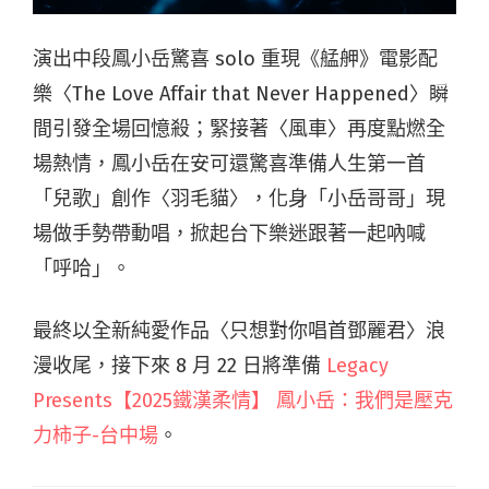
演出中段鳳小岳驚喜 solo 重現《艋舺》電影配
樂〈The Love Affair that Never Happened〉瞬
間引發全場回憶殺；緊接著〈風車〉再度點燃全
場熱情，鳳小岳在安可還驚喜準備人生第一首
「兒歌」創作〈羽毛貓〉，化身「小岳哥哥」現
場做手勢帶動唱，掀起台下樂迷跟著一起吶喊
「呼哈」。
最終以全新純愛作品〈只想對你唱首鄧麗君〉浪
漫收尾，接下來 8 月 22 日將準備
Legacy
Presents【2025鐵漢柔情】 鳳小岳：我們是壓克
力柿子-台中場
。