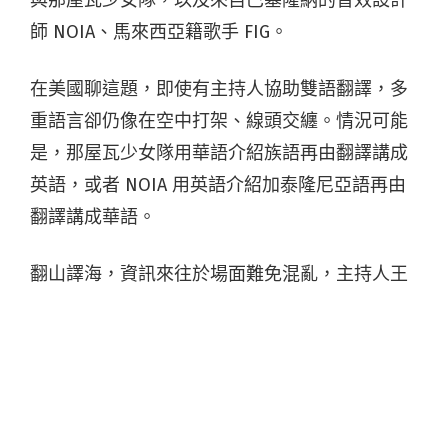
師 NOIA、馬來西亞籍歌手 FIG。
在美國聊這題，即使有主持人協助雙語翻譯，多
重語言卻仍像在空中打架、線頭交纏。情況可能
是，那屋瓦少女隊用華語介紹族語再由翻譯講成
英語，或者 NOIA 用英語介紹加泰隆尼亞語再由
翻譯講成華語。
翻山譯海，資訊來往於場面難免混亂，主持人王
宇平（Vickie Wang）是喜劇演員也做口譯，具高
度專業仍有一度糊塗把「FIG 的英語翻成英
語」。大家聽著笑著，大概也就了解，這處的第
一語言串接母語又再繞向另處的第一語言，是這
麼燒腦這麼難。