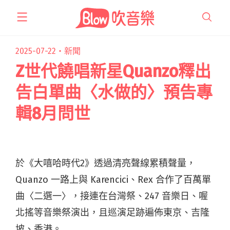
跳
至
主
要
2025-07-22・
新聞
內
Z世代饒唱新星Quanzo釋出
容
告白單曲〈水做的〉預告專
輯8月問世
於《大嘻哈時代2》透過清亮聲線累積聲量，
Quanzo 一路上與 Karencici、Rex 合作了百萬單
曲〈二選一〉，接連在台灣祭、247 音樂日、喔
北搖等音樂祭演出，且巡演足跡遍佈東京、吉隆
坡、香港。