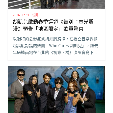
2026-02-11・新聞
胡凱兒啟動春季巡迴《告別了春光爛
漫》預告「地區限定」歌單驚喜
以獨特的憂鬱氣質與細膩旋律，在獨立音樂界掀
起高度討論的樂團「Who Cares 胡凱兒」，繼去
年底連兩場在台北的《初來．橋》演唱會寫下秒
殺完售佳績後，正式宣布將於 3 月啟動 2026 春季
巡迴《告別了春光爛漫》。 本次演出將移師高雄
LI閱讀全文 "胡凱兒啟動春季巡迴《告別了春光爛
漫》預告「地區限定」歌單驚喜"