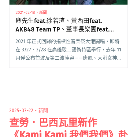
2021-02-18・新聞
麋先生feat.徐若瑄、黃西田feat.
AKB48 Team TP、董事長樂團feat.
Lulu 大港開唱公布多組驚喜陣容！
2021 年正式回歸的指標性音樂祭大港開唱，即將
在 3/27、3/28 在高雄駁二藝術特區舉行，去年 11
月僅公布首波及第二波陣容——唐鳳、大港女神
徐若瑄後開賣的鐵鳥、預售票皆被「秒殺」搶購
一空，創下全台音樂祭首次秒殺完售的壯舉。春
節期間閱讀全文 "麋先生feat.徐若瑄、黃西田
feat. AKB48 Team TP、董事長樂團feat. Lulu 大
港開唱公布多組驚喜陣容！"
2025-07-22・
新聞
查勞．巴西瓦里新作
《Kami Kami 我們我們》赴