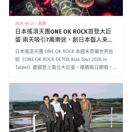
2026-04-27・新聞
日本搖滾天團ONE OK ROCK首登大巨
蛋 兩天吸引7萬樂迷，創日本藝人來台
票房紀錄
日本搖滾天團 ONE OK ROCK 本週末帶著世界巡
迴《ONE OK ROCK DETOX Asia Tour 2026 in
Taipei》震撼登上臺北大巨蛋，連續兩日開唱。
不僅創下首組日本藝人於臺北大巨蛋舉辦專場演
唱會的紀錄，更成為閱讀全文 "日本搖滾天團
ONE OK ROCK首登大巨蛋 兩天吸引7萬樂迷，創
日本藝人來台票房紀錄"