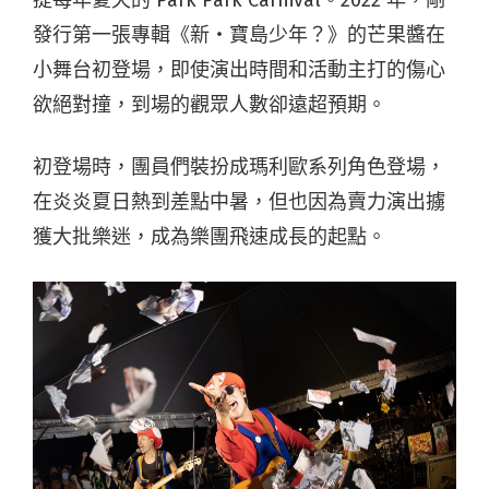
發行第一張專輯《新・寶島少年？》的芒果醬在
小舞台初登場，即使演出時間和活動主打的傷心
欲絕對撞，到場的觀眾人數卻遠超預期。
初登場時，團員們裝扮成瑪利歐系列角色登場，
在炎炎夏日熱到差點中暑
，但也因為賣力演出擄
獲大批樂迷，成為樂團飛速成長的起點。