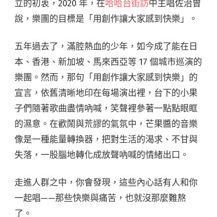
立的初衷，2020 年，在
哈哈台街訪
中主唱佐治曾
說，樂團的目標是「用創作讓大家感到快樂」。
五年過去了，滿腔熱血的少年
，如今成了能在日
本、香港、新加坡、馬來西亞等 17 個城市巡演的
樂團。然而，那句「
用創作讓大家感到快樂
」的
宣言，依舊清晰地印在每場演出裡，台下的小果
子們隨著歌曲盡情吶喊，笑聲裡參著一點點眼眶
的濕意。在歡鬧與荒謬的氣氛中，芒果醬的音樂
像是一種能量轉換器，把對生活的渴求、
不甘
與
失落
，一股腦地轉化成放聲吶喊的情緒出口。
走進人群之中，你會發現，這些內心話有人和你
一起唱
——
那些快樂與痛苦，也就沒那麼難熬
了。