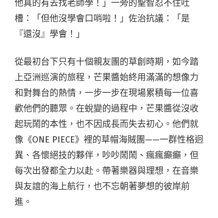
他真的有去找老師學！」一旁的聖智忍不住吐
槽：「但他沒學會口哨啦！」佐治抗議：「是
『還沒』學會！」
從最初台下只有十個親友團的草創時期，如今踏
上亞洲巡演的旅程，芒果醬始終用滿滿的想像力
和對舞台的熱情，一步一步在現場累積每一位喜
歡他們的聽眾。在蛻變的過程中，芒果醬從沒收
起玩鬧的本性，也不因成長而失去初心。他們就
像《ONE PIECE》裡的草帽海賊團——一群性格迥
異、各懷絕技的夥伴，吵吵鬧鬧、瘋瘋癲癲，但
每次出發都全力以赴。帶著樂器與理想，在音樂
與友誼的海上航行，也不忘朝著夢想的彼岸前
進。