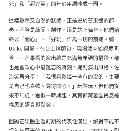
死」和「超好笑」的年齡用詞吵成一團。
這樣熱鬧又自然的狀態，正是屬於芒果醬的節
奏。不管是練團、創作，還是站上舞台，他們始
終以「開心」、「好玩」作為一切的前提。騎
Ubike 開場、在台上烤麵包、現場滷肉給觀眾聞
香⋯⋯芒果醬的演出總是充滿無厘頭的橋段，卻
也是觀眾心中最難忘的時刻。提到演出風格，佐
治笑著分享：「我很喜歡搞一些有的沒的，主要
是自己也喜歡、覺得開心。」玩歸玩，但他們從
來不馬虎，看似一時興起，其實都藏著團員反覆
構思的認真與默契。
回顧芒果醬生涯前期的代表性演出，絕對不能不
提每年夏天的 Park Park Carnival。2022 年，剛