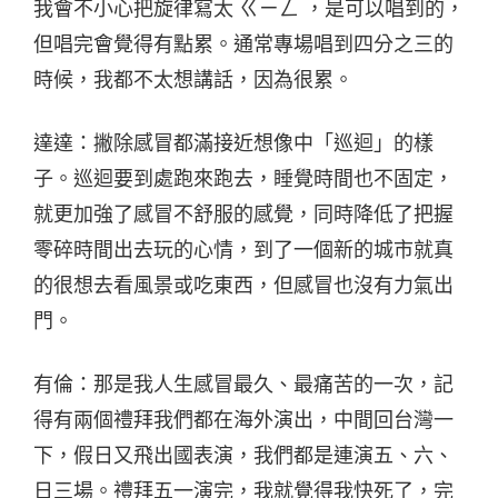
我會不小心把旋律寫太 ㄍㄧㄥ ，是可以唱到的，
但唱完會覺得有點累。通常專場唱到四分之三的
時候，我都不太想講話，因為很累。
達達：撇除感冒都滿接近想像中「巡迴」的樣
子。巡迴要到處跑來跑去，睡覺時間也不固定，
就
更加強了
感冒不舒服的感覺，同時降低了把握
零碎時間出去玩的心情，到了一個新的城市就真
的很想去看風景或吃東西，但感冒也沒有力氣出
門。
有倫：
那是我人生感冒最久、最痛苦的一次，記
得有兩個禮拜
我們都在海外演出，中間回台灣一
下，假日又飛出國表演，我們都是連演五、六、
日三場。禮拜五一演完，我就覺得我快死了，完