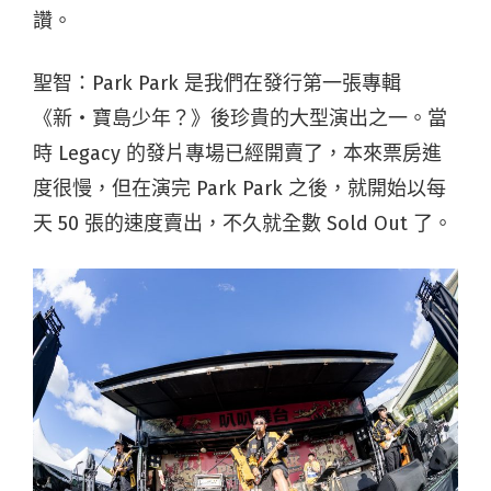
讚。
聖智：Park Park 是我們在發行第一張專輯
《新・寶島少年？》後珍貴的大型演出之一。當
時 Legacy 的發片專場已經開賣了，本來票房進
度很慢，但在演完 Park Park 之後，就開始以每
天 50 張的速度賣出，不久就全數 Sold Out 了。