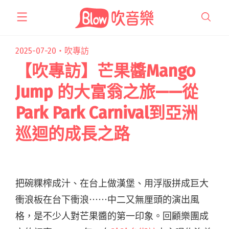
跳
至
主
要
2025-07-20・
吹專訪
內
【吹專訪】芒果醬Mango
容
Jump 的大富翁之旅——從
Park Park Carnival到亞洲
巡迴的成長之路
把碗粿榨成汁、在台上做漢堡、用浮版拼成巨大
衝浪板在台下衝浪⋯⋯中二又無厘頭的演出風
格，是不少人對芒果醬的第一印象。回顧樂團成