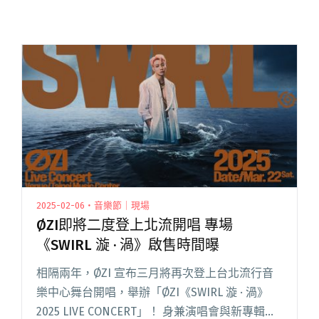
2025-02-06・音樂節｜現場
ØZI即將二度登上北流開唱 專場
《SWIRL 漩 · 渦》啟售時間曝
相隔兩年，ØZI 宣布三月將再次登上台北流行音
樂中心舞台開唱，舉辦「ØZI《SWIRL 漩 · 渦》
2025 LIVE CONCERT」！ 身兼演唱會與新專輯的