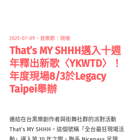
典及東京出身的吉他手 drowsiness（葛西直樹）
閱讀全文 "日本器樂組合AD與四枝筆的憂傷戀曲
〈潮隙〉 來自京都丹後自然風光的純粹原音"
2025-07-09・
音樂節｜現場
That’s MY SHHH邁入十週
年釋出新歌〈YKWTD〉！
年度現場8/3於Legacy
Taipei舉辦
連結在台黑樂創作者與街舞社群的派對活動
That’s MY SHHH，這個號稱「全台最狂現場活
動」邁入第 10 年之際，聯手 Nicepass 呈現