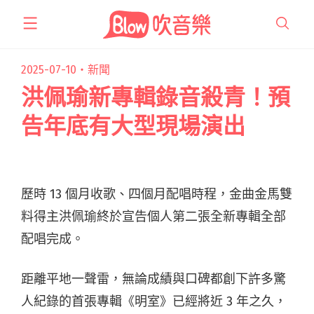
跳
至
主
要
2025-07-10・
新聞
內
洪佩瑜新專輯錄音殺青！預
容
告年底有大型現場演出
歷時 13 個月收歌、四個月配唱時程，金曲金馬雙
料得主洪佩瑜終於宣告個人第二張全新專輯全部
配唱完成。
距離平地一聲雷，無論成績與口碑都創下許多驚
人紀錄的首張專輯《明室》已經將近 3 年之久，