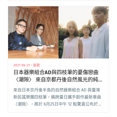
（10）日正式公布主視覺與計畫預告，宣告將在
正式熄燈前，推閱讀全文 "公館海邊的卡夫卡將
於明年熄燈 「再見卡夫卡－來Chill溫羅汀」跨界
計畫保存在地音樂文化"
2021-06-21・新歌
日本器樂組合AD與四枝筆的憂傷戀曲
〈潮隙〉 來自京都丹後自然風光的純粹
原音
來自日本京丹後半島的自然器樂組合 AD 與臺灣
新民謠樂團四枝筆，橫跨臺日攜手創作最新單曲
〈潮隙〉，將於 6月25日中午 12 點驚喜公布於街
聲！ AD 由來自京都・丹後半島的音樂家山崎昭