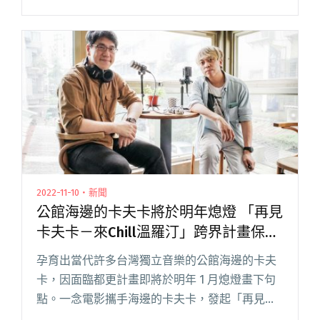
製作人，ØZI 整個春節都忙著籌備內容，完全閒
不下來表示：「目前心情挺複雜。一方閱讀全文
"ØZI即將二度登上北流開唱 專場《SWIRL 漩 ·
渦》啟售時間曝"
2022-11-10・新聞
公館海邊的卡夫卡將於明年熄燈 「再見
卡夫卡－來Chill溫羅汀」跨界計畫保存
在地音樂文化
孕育出當代許多台灣獨立音樂的公館海邊的卡夫
卡，因面臨都更計畫即將於明年 1 月熄燈畫下句
點。一念電影攜手海邊的卡夫卡，發起「再見卡
夫卡－來 Chill 溫羅汀」音樂影像跨界計畫。 今