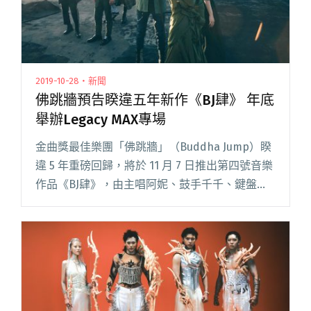
2019-10-28・新聞
佛跳牆預告睽違五年新作《BJ肆》 年底
舉辦Legacy MAX專場
金曲獎最佳樂團「佛跳牆」（Buddha Jump）睽
違 5 年重磅回歸，將於 11 月 7 日推出第四號音樂
作品《BJ肆》，由主唱阿妮、鼓手千千、鍵盤手
牙牙、吉他手宣銘、吉他手陳君豪、貝斯手奧
迪，六位音樂好友集結而成的「佛跳牆」，成員
都是炙閱讀全文 "佛跳牆預告睽違五年新作《BJ
肆》 年底舉辦Legacy MAX專場"