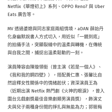
Netflix《華燈初上》系列、OPPO Reno7 與 Uber
Eats 廣告等。
MV 透過婆媳與同志家庭兩組情境，aDAN 薛詒丹
化身幽默說書人方式切入，用近似「一鏡到底」
的拍攝手法，突顯裂縫中的溫柔與轉機，在傳統
與自我之間，捕捉出溫柔鬆動的一刻。
演員陣容由陳璇領銜（曾主演《若是一個人》、
《我和我的鋼四壁》），搭配黃仁惠、張馨比自
然詮釋女性關係中的情緒起伏；資深演員王為
（近期出演 Netflix 熱門劇《火神的眼淚》，曾入
圍台北戲劇獎最佳音樂劇類男演員獎），飾演丈
夫與兒子兩種身份間的掙扎與無能為力；郭筱梅