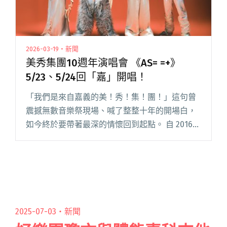
2026-03-19・新聞
美秀集團10週年演唱會 《AS= =+》
5/23、5/24回「嘉」開唱！
「我們是來自嘉義的美！秀！集！團！」這句曾
震撼無數音樂祭現場、喊了整整十年的開場白，
如今終於要帶著最深的情懷回到起點。 自 2016
年成軍以來，美秀集團憑藉獨特的「賽博台客」
音樂風格與自製樂器，在台灣樂團圈逐漸建立鮮
明辨識度，也在國內外音閱讀全文 "美秀集團10
週年演唱會 《AS= =+》 5/23、5/24回「嘉」開
唱！"
2025-07-03・
新聞