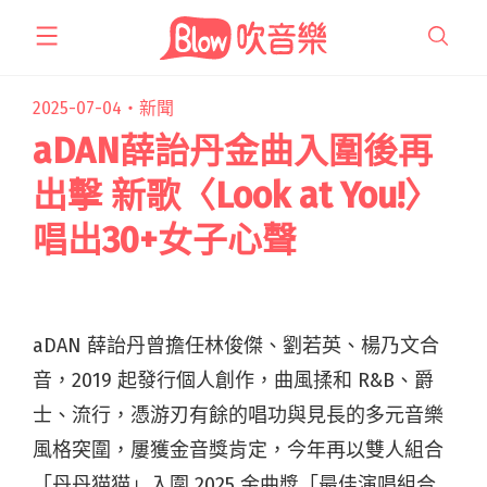
跳
至
主
要
2025-07-04・
新聞
內
aDAN薛詒丹金曲入圍後再
容
出擊 新歌〈Look at You!〉
唱出30+女子心聲
aDAN 薛詒丹曾擔任林俊傑、劉若英、楊乃文合
音，2019 起發行個人創作，曲風揉和 R&B、爵
士、流行，憑游刃有餘的唱功與見長的多元音樂
風格突圍，屢獲金音獎肯定，今年再以雙人組合
「丹丹猫猫」入圍 2025 金曲獎「最佳演唱組合