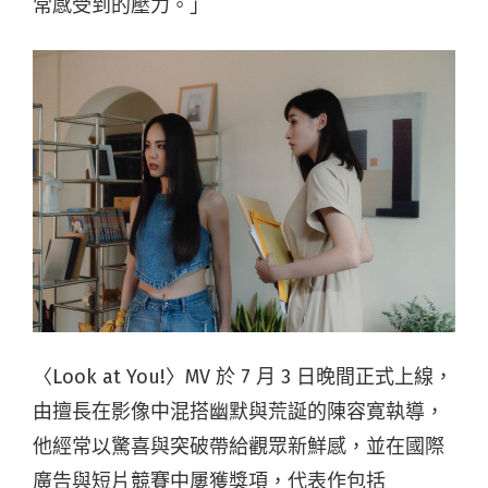
常感受到的壓力。」
〈Look at You!〉MV 於 7 月 3 日晚間正式上線，
由擅長在影像中混搭幽默與荒誕的陳容寛執導，
他經常以驚喜與突破帶給觀眾新鮮感，並在國際
廣告與短片競賽中屢獲獎項，代表作包括