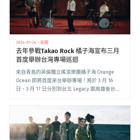
2024-01-24・新聞
去年參戰Takao Rock 橘子海宣布三月
首度舉辦台灣專場巡迴
來自青島的英倫獨立搖滾樂團橘子海 Orange
Ocean 即將首度來台舉辦專場！將於 3 月 16
日、3 月 17 日分別到台北 Legacy 跟高雄後台
Backstage Live 舉辦演唱會，帶來原汁原味的浪
漫音樂浪潮，也是繼去年閱讀全文 "去年參戰
Takao Rock 橘子海宣布三月首度舉辦台灣專場巡
迴"