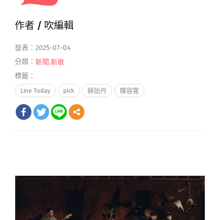
作者 /
吹編輯
發表：2025-07-04
分類：
新聞
,
新歌
標籤：
Line Today
pick
薛詒丹
陳容寛