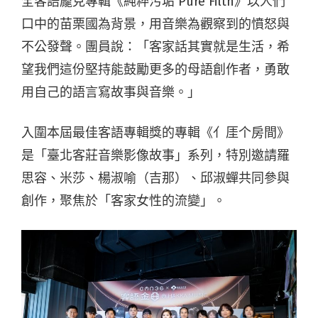
全客語龐克專輯《純粹污垢 Pure Filth》以人們
口中的苗栗國為背景，用音樂為觀察到的憤怒與
不公發聲。團員說：「客家話其實就是生活，希
望我們這份堅持能鼓勵更多的母語創作者，勇敢
用自己的語言寫故事與音樂。」
入圍本屆最佳客語專輯獎的專輯《亻厓个房間》
是「臺北客莊音樂影像故事」系列，特別邀請羅
思容、米莎、楊淑喻（吉那）、邱淑蟬共同參與
創作，聚焦於「客家女性的流變」。