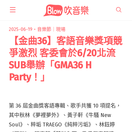
跳
至
主
要
2025-06-19・
音樂節｜現場
內
【金曲36】客語音樂獎項競
容
爭激烈 客委會於6/20北流
SUB舉辦「GMA36 H
Party！」
第 36 屆金曲獎客語專輯、歌手共獲 10 項提名，
其中秋林《夢裡夢外》、黃子軒《牛騷 New
Soul》、粹垢 TRAEGO《純粹污垢》、林鈺婷