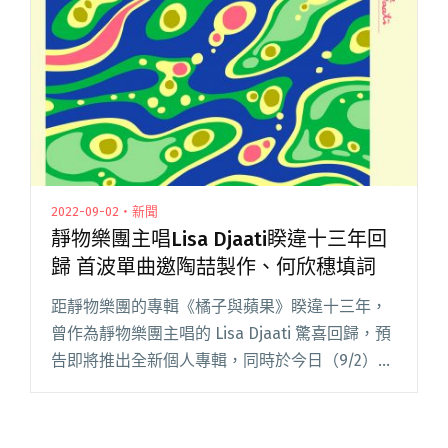
好青年」The fin.預告五月來台 舉辦闊別六年台
北專場！"
2022-09-02・新聞
靜物樂團主唱Lisa Djaati睽違十三年回
歸 首波單曲邀陶喆製作、何欣穗填詞
距靜物樂團的專輯《橘子與蘋果》睽違十三年，
曾作為靜物樂團主唱的 Lisa Djaati 驚喜回歸，預
告即將推出全新個人專輯，同時於今日（9/2）發
布專輯首波單曲〈Pierrot 我的憂傷來自於別人總
希望我假裝不是我〉，該曲請來陶喆製作、何欣
閱讀全文 "靜物樂團主唱Lisa Djaati睽違十三年回