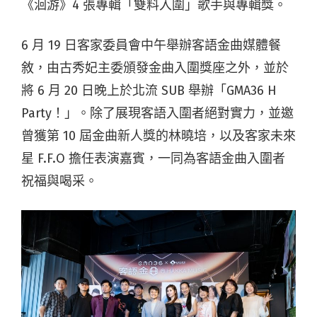
《洄游》4 張專輯「雙料入圍」歌手與專輯獎。
6 月 19 日客家委員會中午舉辦客語金曲媒體餐
敘，由古秀妃主委頒發金曲入圍獎座之外，並於
將 6 月 20 日晚上於北流 SUB 舉辦「GMA36 H
Party！」。除了展現客語入圍者絕對實力，並邀
曾獲第 10 屆金曲新人獎的林曉培，以及客家未來
星 F.F.O 擔任表演嘉賓，一同為客語金曲入圍者
祝福與喝采。