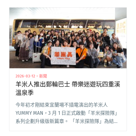
2026-03-12・新聞
羊米人推出郵輪巴士 帶樂迷遊玩四重溪
溫泉季
今年初才剛結束宜蘭場不插電演出的羊米人
YUMMY MAN，3 月 1 日正式啟動「羊米探險隊」
系列企劃升級版新篇章。 「羊米探險隊」為結合
美食及音樂的互動企劃，帶領粉絲走訪各地品嚐