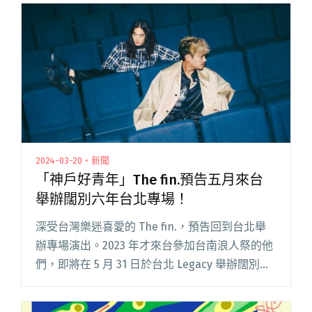
在地特色美食，並透過近距離互動拉近樂團與聽
眾之間的距離。過閱讀全文 "羊米人推出郵輪巴
士 帶樂迷遊玩四重溪溫泉季"
2024-03-20・新聞
「神戶好青年」The fin.預告五月來台
舉辦闊別六年台北專場！
深受台灣樂迷喜愛的 The fin.，預告回到台北舉
辦專場演出。2023 年才來台參加台南浪人祭的他
們，即將在 5 月 31 日於台北 Legacy 舉辦闊別六
年的專場！ 來自日本港灣城市神戶，The fin. 擁
有與家鄉同樣揉合日洋的浪漫閱讀全文 "「神戶