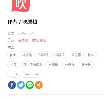
作者 /
吹編輯
發表：2025-06-19
分類：
音樂節｜現場
,
新聞
標籤：
pick
楊淑喻
邱淑蟬
林曉培
羅思容
秋林
米莎
粹垢 TRAEGO
早川徹
林鈺婷
黃子軒
F.F.O
Line Today