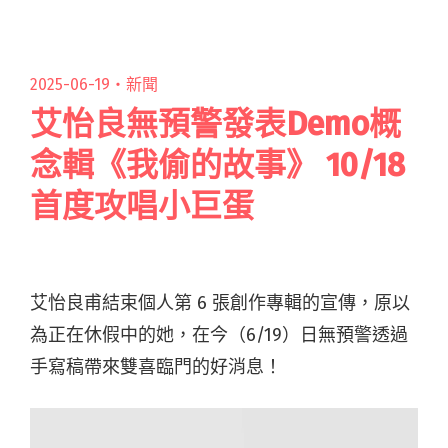
歸 首波單曲邀陶喆製作、何欣穗填詞"
2025-06-19・
新聞
艾怡良無預警發表Demo概
念輯《我偷的故事》 10/18
首度攻唱小巨蛋
艾怡良甫結束個人第 6 張創作專輯的宣傳，原以
為正在休假中的她，在今（6/19）日無預警透過
手寫稿帶來雙喜臨門的好消息！