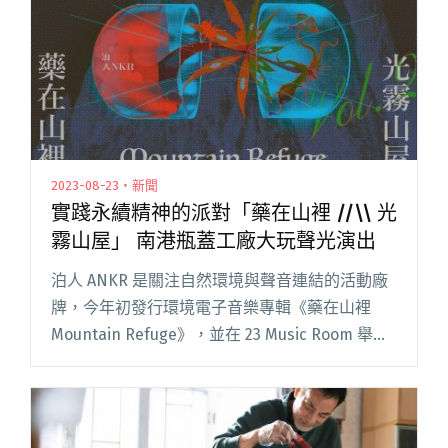
2023-08-23・新聞
實踐永續精神的派對「藥在山裡 //\\ 光
霧山屋」 南港瓶蓋工廠大玩聲光演出
泊人 ANKR 是關注自然環境與聲音連結的活動廠
牌，今年初發行環境電子音樂專輯《藥在山裡
Mountain Refuge》，並在 23 Music Room 舉辦
專輯發表派對、達成滿場盛況後，9 月 2 日將推
出系列活動第二場「藥在山裡 /閱讀全文 "實踐永
續精神的派對「藥在山裡 //\\ 光霧山屋」 南港瓶
蓋工廠大玩聲光演出"