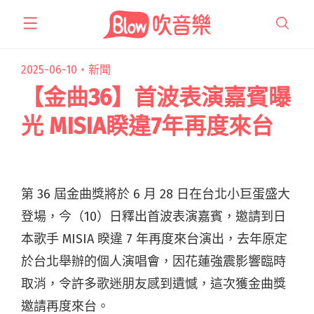
跳
至
主
要
2025-06-10・
新聞
內
【金曲36】首波表演嘉賓曝
容
光 MISIA睽違7年再度來台
第 36 屆金曲獎將於 6 月 28 日在台北小巨蛋盛大
登場，今（10）日釋出首波表演嘉賓，邀請到日
本歌手 MISIA 睽違 7 年再度來台演出，去年原定
於台北舉辦的個人演唱會，因花蓮強震影響臨時
取消，令許多歌迷朋友感到遺憾，這次獲金曲獎
邀請再度來台。