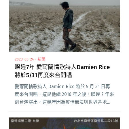
2023-03-24・新聞
睽違7年 愛爾蘭情歌詩人Damien Rice
將於5/31再度來台開唱
愛爾蘭情歌詩人 Damien Rice 將於 5 月 31 日再
度來台開唱，這是他繼 2016 年之後，睽違 7 年來
到台灣演出，這幾年因為疫情無法與世界各地歌
迷相聚的 Damien Rice，對於這場演出期待非
凡。 今年 3 月份，Dam閱讀全文 "睽違7年 愛爾
蘭情歌詩人Damien Rice將於5/31再度來台開唱"