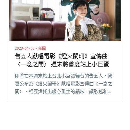
2023-04-06・新聞
告五人獻唱電影《燈火闌珊》宣傳曲
〈一念之間〉 週末將首度站上小巨蛋
即將在本週末站上台北小巨蛋舞台的告五人，驚
喜公布為《燈火闌珊》獻唱電影宣傳曲〈一念之
間〉，相互烘托出暖心重生的韻味，讓歌迷和影
迷都驚艷萬分又感動催淚。 告五人這次與《燈火
闌珊》合作，犬青開心說：「我們三個本身就很
期待這部電影，也很開心聽到要閱讀全文 "告五
人獻唱電影《燈火闌珊》宣傳曲〈一念之間〉 週