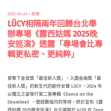
2025-04-24・
新聞
LÜCY相隔兩年回歸台北舉
辦專場《露西姑媽 2025晚
安巡演》透露「專場會比專
輯更私密、更純粹」
曾奪下金音獎「最佳新人獎」、入圍金曲獎「最
佳新人獎」的新生代的創作女聲 LÜCY ，2024 年
以獨立之姿發行
第二張專輯《Dance on the
Shoreline》，歷經數個月的等待，終於宣布
《露
西姑媽 2025晚安巡演》台北場將於 6/20 在 Zepp