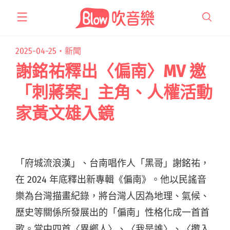
跳
至
主
要
2025-04-25・
新聞
內
謝銘祐釋出〈偏南〉MV 邀
容
「刺蔣案」主角、人權活動
家黃文雄入鏡
「府城流浪漢」、台南唱作人「黑哥」謝銘祐，
在 2024 年底釋出新專輯《偏南》。他以民謠音
樂為台灣描畫紀錄，將台灣人因為地理、氣候、
歷史等關係所發展出的「偏南」性格化成一首首
歌。當中四首〈異鄉人〉、〈我是誰〉、〈攬入