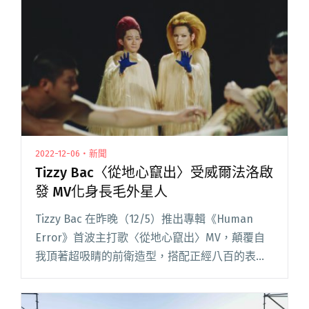
2022-12-06・新聞
Tizzy Bac〈從地心竄出〉受威爾法洛啟
發 MV化身長毛外星人
Tizzy Bac 在昨晚（12/5）推出專輯《Human
Error》首波主打歌〈從地心竄出〉MV，顛覆自
我頂著超吸睛的前衛造型，搭配正經八百的表情
和態度，認真搞怪耍幽默，讓歌迷直呼超洗腦，
MV 要看 N 次。視好萊塢喜劇天王威爾法洛（W