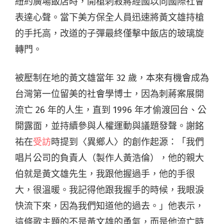
紐約廣場飯店時，開槍刺殺蔣經國以向國際社會
表達心聲。當下美方保全人員迅速將黃文雄持槍
的手托高，改道的子彈最終僅擊中飯店的玻璃旋
轉門。
被壓制在地的黃文雄當年 32 歲，本來有機會成為
台灣第一位留美的社會學博士，因為刺蔣案展開
流亡 26 年的人生，直到 1996 年才偷渡回台、公
開露面，並持續參與人權運動與議題發聲。謝銘
祐在
受訪
時提到〈異鄉人〉的創作起源：「我們
唱片公司的負責人（製作人黃浩倫），他的親大
伯就是黃文雄先生，我跟他握過手，他的手很
大，很溫暖。我記得他跟我握手的時候，我眼淚
快流下來，因為我們知道他的過去。」他表示，
這條歌主題的不是黃文雄的勇氣，而是他流亡時