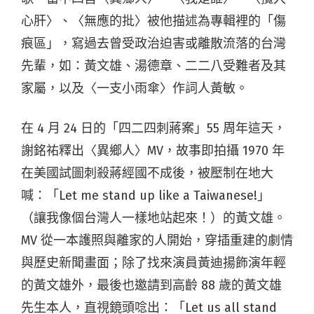
心肝〉、〈無應的批〉被他描述為專輯裡的「傷
痕區」，寫過去曾受政治迫害或離散流落的台灣
先輩，如：黃文雄、湯德章、二二八受難者及其
家屬，以及〈一支小雨傘〉作詞人黃敏。
在 4 月 24 日的「四二四刺蔣案」55 周年這天，
謝銘祐釋出〈異鄉人〉MV，故事即拍攝 1970 年
在美國試圖刺殺蔣經國不成後，被壓制在地大
喊：「Let me stand up like a Taiwanese!」
（讓我像個台灣人一樣地站起來！）的黃文雄。
MV 從一本護照與離家的人開始，穿插重建的劇情
與歷史新聞畫面；除了找來演員黃迪揚飾演年輕
的黃文雄外，最後也邀請到高齡 88 歲的黃文雄
先生本人，直視鏡頭唸出：「Let us all stand