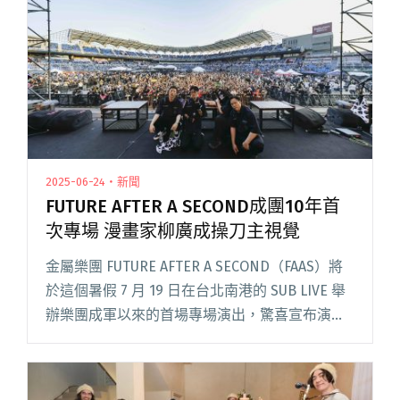
閱讀全文 "Tizzy Bac〈從地心竄出〉受威爾法洛
啟發 MV化身長毛外星人"
2025-06-24・新聞
FUTURE AFTER A SECOND成團10年首
次專場 漫畫家柳廣成操刀主視覺
金屬樂團 FUTURE AFTER A SECOND（FAAS）將
於這個暑假 7 月 19 日在台北南港的 SUB LIVE 舉
辦樂團成軍以來的首場專場演出，驚喜宣布演唱
會嘉賓為話題饒舌新星創作人 wannasleep。
FAAS 自 20閱讀全文 "FUTURE AFTER A SECOND
成團10年首次專場 漫畫家柳廣成操刀主視覺"