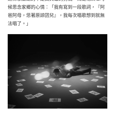
候思念家鄉的心情：「我有寫到一段歌詞，『阿
爸阿母，恁著原諒囝兒』，我每次唱歌想到就無
法唱了。」