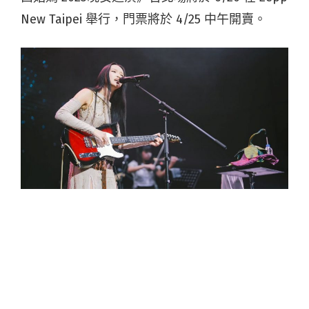
New Taipei 舉行，門票將於 4/25 中午開賣。
2000 年出生的 LÜCY 將電子迷幻感加入清新民謠
中，創造自然且魔幻音樂，而俏皮又不按牌理出
牌的性格，也讓她被粉絲暱稱為「露西姑媽」。