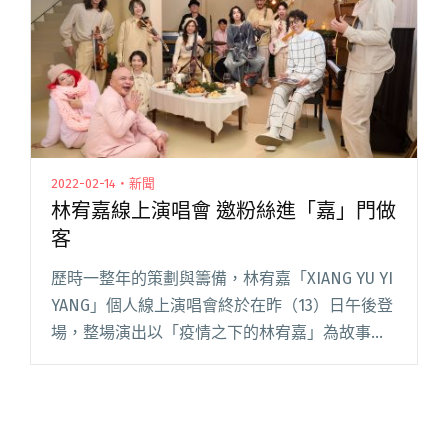
2022-02-14・新聞
林宥嘉線上演唱會 邀粉絲進「嘉」門做
客
歷時一整年的策劃與籌備，林宥嘉「XIANG YU YI
YANG」個人線上演唱會終於在昨（13）日午後登
場，整場演出以「疫情之下的林宥嘉」為故事主
人翁，藉由多段長鏡頭手法，伴著真摯細膩的歌
聲，帶領每位螢幕前的觀眾看進他近兩年來的內
心轉變。 閱讀全文 "林宥嘉線上演唱會 邀粉絲進
「嘉」門做客"