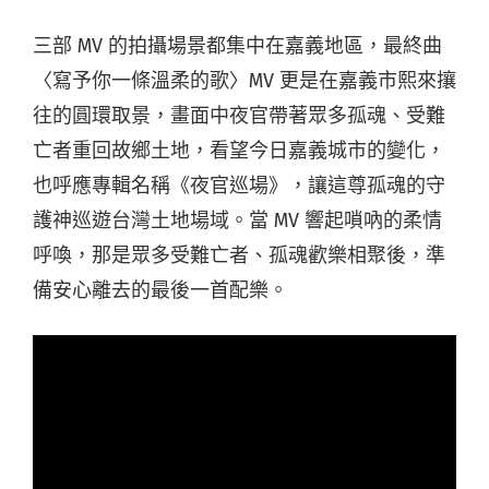
三部 MV 的拍攝場景都集中在嘉義地區，最終曲
〈寫予你一條溫柔的歌〉MV 更是在嘉義市熙來攘
往的圓環取景，畫面中夜官帶著眾多孤魂、受難
亡者重回故鄉土地，看望今日嘉義城市的變化，
也呼應專輯名稱《夜官巡場》，讓這尊孤魂的守
護神巡遊台灣土地場域。當 MV 響起嗩吶的柔情
呼喚，那是眾多受難亡者、孤魂歡樂相聚後，準
備安心離去的最後一首配樂。