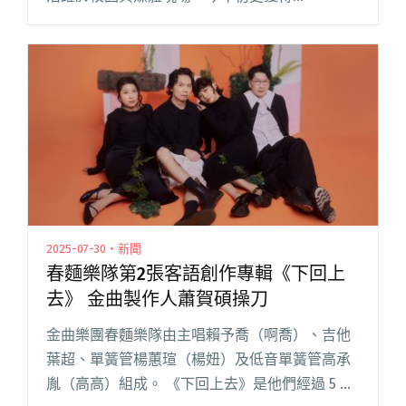
「StreetVoice 街聲年度音樂趨勢大獎」的評審團
推薦為年度音樂人。繼翻譯美國傳奇饒舌歌手
2Pac 的傳記閱讀全文 "斜槓嘻哈譯者化身說書
人！老莫ILL MO回歸推出2025全新EP《火車晚了
Trainslate》"
2025-07-30・新聞
春麵樂隊第2張客語創作專輯《下回上
去》 金曲製作人蕭賀碩操刀
金曲樂團春麵樂隊由主唱賴予喬（啊喬）、吉他
葉超、單簧管楊蕙瑄（楊妞）及低音單簧管高承
胤（高高）組成。 《下回上去》是他們經過 5 年