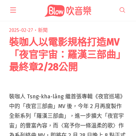
跳
至
主
要
2025-02-27・
新聞
內
裝咖人以電影規格打造MV
容
「夜官宇宙：羅漢三部曲」
最終章2/28公開
裝咖人 Tsng-kha-lâng 繼首張專輯《夜官巡場》
中的「夜官三部曲」MV 後，今年 2 月再度製作
全新系列「羅漢三部曲」，進一步擴大「夜官宇
宙」的豐富內容，而〈寫予你一條溫柔的歌〉作
為系列終曲 MV，即將在 2 月 28 日晚上 8 點正式