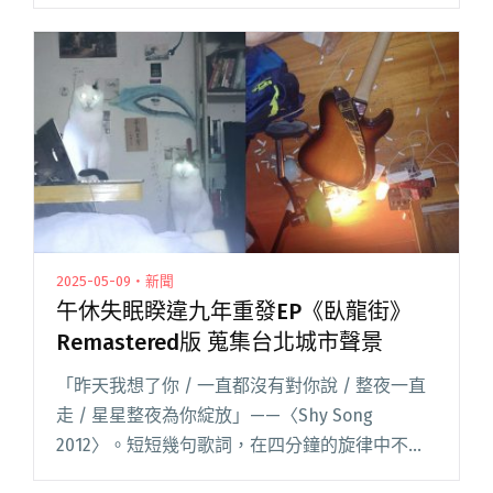
的堆疊與凝聚，蘊生而出的第二張客語創作專
輯，11 首全新創作紀錄著他們透過主唱啊喬每一
回登山後帶回來的山上風閱讀全文 "春麵樂隊第2
張客語創作專輯《下回上去》 金曲製作人蕭賀碩
操刀"
2025-05-09・新聞
午休失眠睽違九年重發EP《臥龍街》
Remastered版 蒐集台北城市聲景
「昨天我想了你 / 一直都沒有對你說 / 整夜一直
走 / 星星整夜為你綻放」——〈Shy Song
2012〉。短短幾句歌詞，在四分鐘的旋律中不斷
重複。而封面上貓咪那雙發光的眼睛，穿透了十