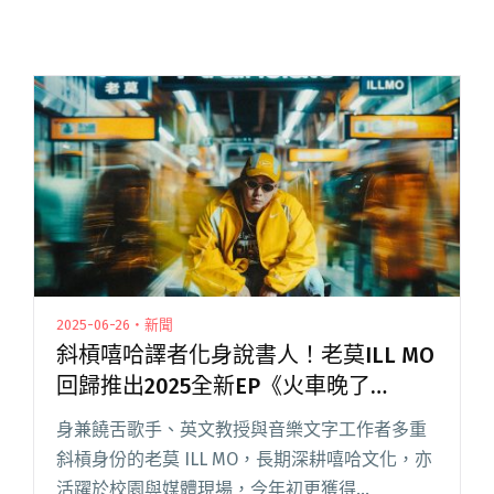
2025-06-26・新聞
斜槓嘻哈譯者化身說書人！老莫ILL MO
回歸推出2025全新EP《火車晚了
Trainslate》
身兼饒舌歌手、英文教授與音樂文字工作者多重
斜槓身份的老莫 ILL MO，長期深耕嘻哈文化，亦
活躍於校園與媒體現場，今年初更獲得