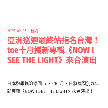
年時光，照亮無數顆少女少男青澀的心。 2014
年，閱讀全文 "午休失眠睽違九年重發EP《臥龍
街》Remastered版 蒐集台北城市聲景"
2025-02-26・
新聞
亞洲巡迴最終站指名台灣！
toe十月攜新專輯《NOW I
SEE THE LIGHT》來台演出
日本數學搖滾樂團 toe，10 月 3 日將攜闊別九年
新專輯《NOW I SEE THE LIGHT》來台演出！