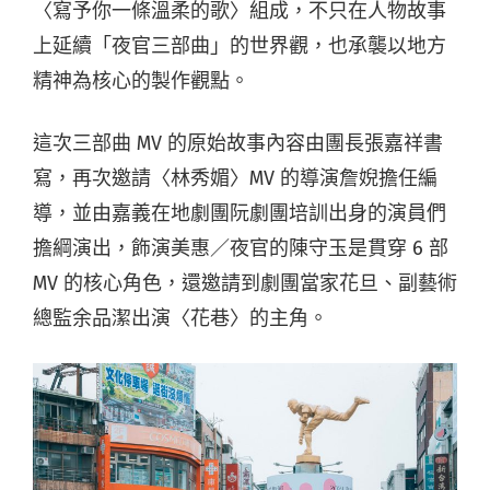
〈寫予你一條溫柔的歌〉組成，不只在人物故事
上延續「夜官三部曲」的世界觀，也承襲以地方
精神為核心的製作觀點。
這次三部曲 MV 的原始故事內容由團長張嘉祥書
寫，再次邀請〈林秀媚〉MV 的導演詹婗擔任編
導，並由嘉義在地劇團阮劇團培訓出身的演員們
擔綱演出，飾演美惠／夜官的陳守玉是貫穿 6 部
MV 的核心角色，還邀請到劇團當家花旦、副藝術
總監余品潔出演〈花巷〉的主角。