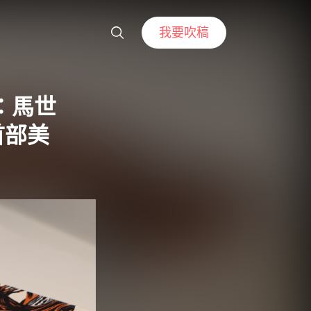
我要吹稿
：馬世
首部美