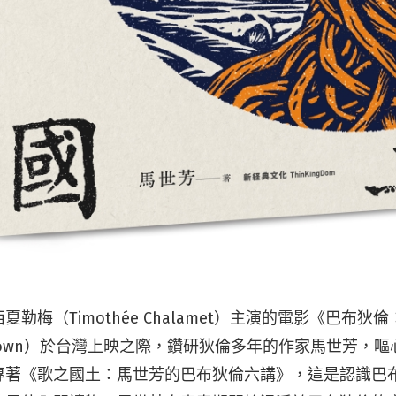
勒梅（Timothée Chalamet）主演的電影《巴布狄
 Unknown）於台灣上映之際，鑽研狄倫多年的作家馬世芳，
著《歌之國土：馬世芳的巴布狄倫六講》，這是認識巴布狄