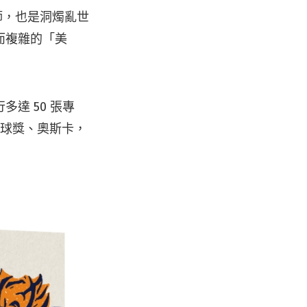
宗師，也是洞燭亂世
而複雜的「美
達 50 張專
獎、金球獎、奧斯卡，