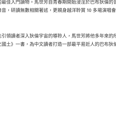
的最佳入門讀物。馬世芳自青春期開始浸淫於巴布狄倫的
音，研讀無數相關著述，更親身越洋聆賞 10 多場演唱會，
能引領讀者深入狄倫宇宙的導聆人，馬世芳將他多年來的
之國土》一書，為中文讀者打造一部最平易近人的巴布狄