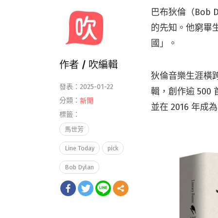
巴布狄倫（Bob
的先知。他窮畢
國」。
作者 /
吹編輯
狄倫音樂生涯橫跨
發表：2025-01-22
輯，創作逾 500
分類：
新聞
並在 2016 
標籤：
馬世芳
Line Today
pick
Bob Dylan