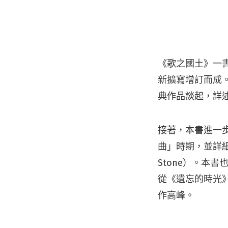
《歌之國土》一書
新擴寫增訂而成
典作品談起，詳
接著，本書進一步
曲」時期，並詳細解
Stone）。本
從《遺忘的時光》（T
作高峰。