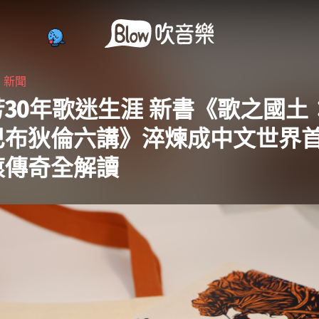
・
新聞
30年歌迷生涯 新書《歌之國土
巴布狄倫六講》淬煉成中文世界
滾傳奇全解讀