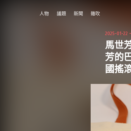
跳
至
人物
議題
新聞
雜吹
主
要
2025-01-22
內
馬世芳
容
芳的
國搖