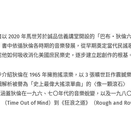
以 2020 年馬世芳於誠品信義講堂開設的「巴布‧狄倫
。書中依循狄倫各時期的音樂發展，從早期奠定當代民謠
述他如何吸收消化美國庶民樂史，逐步建立起創作的根基
介紹狄倫在 1965 年擁抱搖滾樂，以 3 張曠世巨作震
析被譽為「史上最偉大搖滾單曲」的〈像一顆滾石〉（Like 
書也涵蓋狄倫在一九六、七〇年代的音樂蛻變，以及一九八
ime Out of Mind）到《狂浪之道》（Rough and Ro