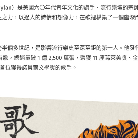
 Dylan）是美國六〇年代青年文化的旗手、流行樂壇的
生之力，以過人的詩情和想像力，在歌裡構築了一個幽深
半個多世紀，是影響流行樂史至深至鉅的第一人。他發行多
 首歌，總銷量破 1 億 2,500 萬張，榮獲 11 座葛萊美
年成為首位獲得諾貝爾文學獎的歌手。