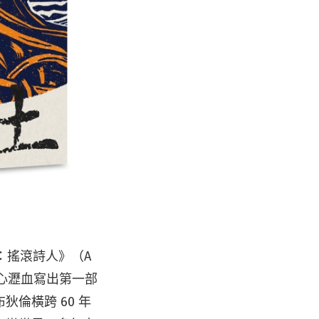
倫：搖滾詩人》（A
嘔心瀝血寫出第一部
倫橫跨 60 年