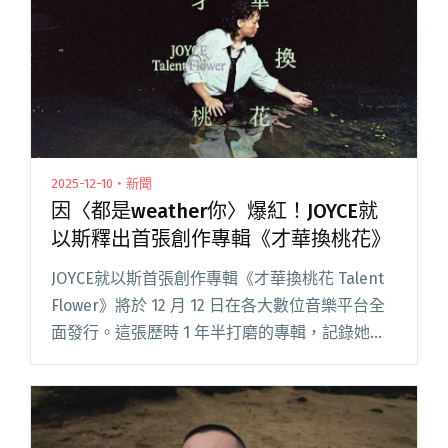
張專輯《故事力》 首支單曲〈鬱〉邀唐貓高真執
導MV"
2025-12-10・新聞
因〈都是weather你〉爆紅！JOYCE就
以斯釋出首張創作專輯《才華換桃花》
JOYCE就以斯首張創作專輯《才華換桃花 Talent
Flower》將於 12 月 12 日在各大數位音樂平台全
面發行。這張歷時 1 年半打磨的專輯，記錄她這
段日子人生中的劇烈轉折，自曝感情狀態終於脫
離「母胎單身」；也在同時期與父親道別，閱讀
全文 "因〈都是weather你〉爆紅！JOYCE就以斯
釋出首張創作專輯《才華換桃花》"