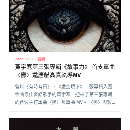
2022-09-19・新聞
黃宇寒第三張專輯《故事力》 首支單曲
〈鬱〉邀唐貓高真執導MV
曾以《有時有日》、《虛空現下》二張專輯入圍
金曲最佳客語歌手的黃宇寒，迎來了第三張專輯
的首波主打單曲〈鬱〉及單曲 MV。 〈鬱〉與製
作上的良師益友林易祺再度合作；MV 影像則攜手
來自樂團唐貓的成員之一、亦為專業影像導演創
作者的高真，一起打造高閱讀全文 "黃宇寒第三