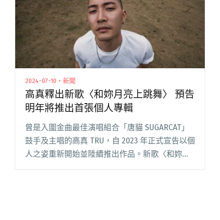
2024-07-10・新聞
高真釋出新歌〈和妳月亮上跳舞〉 預告
明年將推出首張個人專輯
曾是入圍金曲最佳演唱組合「唐貓 SUGARCAT」
鼓手及主唱的高真 TRU，自 2023 年正式宣告以個
人之姿重新開始並陸續推出作品。新歌〈和妳月
亮上跳舞〉以誠懇自然的中低音演繹藍色浪漫幻
想，寫下既甜蜜又憂傷的愛情故事。 關於感情，
高真分享閱讀全文 "高真釋出新歌〈和妳月亮上
跳舞〉 預告明年將推出首張個人專輯"