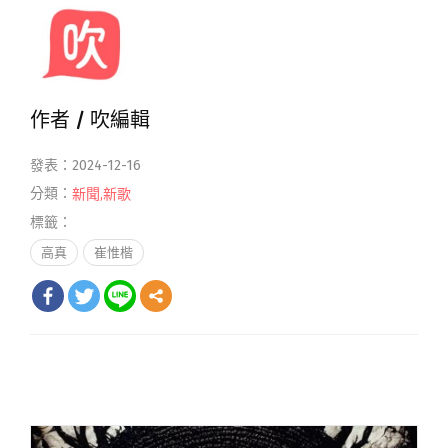
作者 /
吹編輯
發表：2024-12-16
分類：
新聞
,
新歌
標籤：
高真
崔惟楷