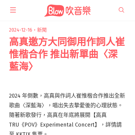
跳
至
主
要
2024-12-16・
新聞
內
高真邀方大同御用作詞人崔
容
惟楷合作 推出新單曲〈深
藍海〉
2024 年倒數，高真與作詞人崔惟楷合作推出全新
歌曲〈深藍海〉，唱出失去摯愛後的心理狀態。
隨著新歌發行，高真在年底將展開【高真
TRU《POV》Experimental Concert】，詳情請
至 KKTIX 售票。