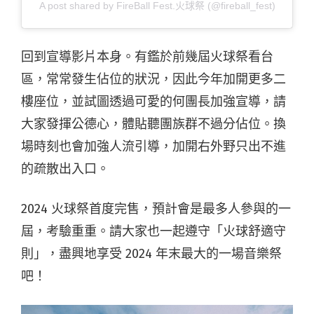
A post shared by FireBall Fest.火球祭 (@fireball_fest)
回到宣導影片本身。有鑑於前幾屆火球祭看台
區，常常發生佔位的狀況，因此今年加開更多二
樓座位，並試圖透過可愛的何團長加強宣導，請
大家發揮公德心，體貼聽團族群不過分佔位。換
場時刻也會加強人流引導，加開右外野只出不進
的疏散出入口。
2024 火球祭首度完售，預計會是最多人參與的一
屆，考驗重重。請大家也一起遵守「火球舒適守
則」，盡興地享受 2024 年末最大的一場音樂祭
吧！