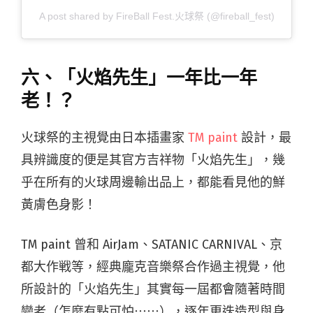
A post shared by FireBall Fest.火球祭 (@fireball_fest)
六、「火焰先生」一年比一年
老！？
火球祭的主視覺由日本插畫家
TM paint
設計，最
具辨識度的便是其官方吉祥物「火焰先生」，幾
乎在所有的火球周邊輸出品上，都能看見他的鮮
黃膚色身影！
TM paint 曾和 AirJam、SATANIC CARNIVAL、京
都大作戦等，經典龐克音樂祭合作過主視覺，他
所設計的「火焰先生」其實每一屆都會隨著時間
變老（怎麼有點可怕⋯⋯），逐年更迭造型與身