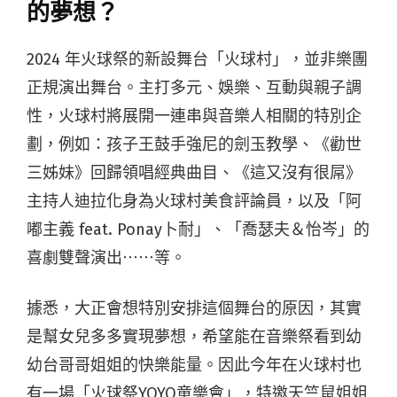
的夢想？
2024 年火球祭的新設舞台「火球村」，並非樂團
正規演出舞台。主打多元、娛樂、互動與親子調
性，火球村將展開一連串與音樂人相關的特別企
劃，例如：孩子王鼓手強尼的劍玉教學、《勸世
三姊妹》回歸領唱經典曲目、《這又沒有很屌》
主持人迪拉化身為火球村美食評論員，以及「阿
嘟主義 feat. Ponay卜耐」、「喬瑟夫＆怡岑」的
喜劇雙聲演出⋯⋯等。
據悉，大正會想特別安排這個舞台的原因，其實
是幫女兒多多實現夢想，希望能在音樂祭看到幼
幼台哥哥姐姐的快樂能量。因此今年在火球村也
有一場「火球祭YOYO童樂會」，特邀天竺鼠姐姐