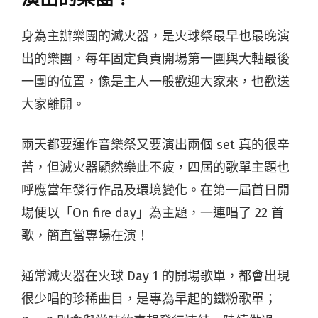
身為主辦樂團的滅火器，是火球祭最早也最晚演
出的樂團，每年固定負責開場第一團與大軸最後
一團的位置，像是主人一般歡迎大家來，也歡送
大家離開。
兩天都要運作音樂祭又要演出兩個 set 真的很辛
苦，但滅火器顯然樂此不疲，四屆的歌單主題也
呼應當年發行作品及環境變化。在第一屆首日開
場便以「On fire day」為主題，一連唱了 22 首
歌，簡直當專場在演！
通常滅火器在火球 Day 1 的開場歌單，都會出現
很少唱的珍稀曲目，是專為早起的鐵粉歌單；