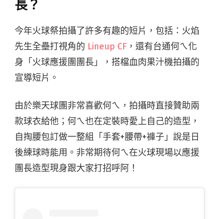
長？
今年火球祭拍攝了許多有趣的短片，包括：火焰
先生全壘打視角的
Lineup CF
，還有台通何ㄟ化
身「火球應援團團長」，搭檔血肉果汁機拍攝的
宣導短片。
由於樂天球團非常喜歡何ㄟ，拍攝時直接贊助兩
款球衣給他；何ㄟ也在定裝時愛上自己的造型，
自掏腰包訂做一整組「手套+腰帶+褲子」說是日
後練球時能用。非常期待何ㄟ在火球現場以應援
團長造型現身跟大家打招呼阿！