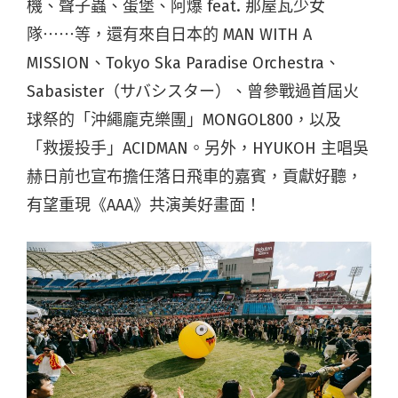
機、聲子蟲、蛋堡、阿爆 feat. 那屋瓦少女
隊⋯⋯等，還有來自日本的 MAN WITH A
MISSION、Tokyo Ska Paradise Orchestra、
Sabasister（サバシスター）、曾參戰過首屆火
球祭的「沖繩龐克樂團」MONGOL800，以及
「救援投手」ACIDMAN。另外，HYUKOH 主唱吳
赫日前也宣布擔任落日飛車的嘉賓，貢獻好聽，
有望重現《AAA》共演美好畫面！