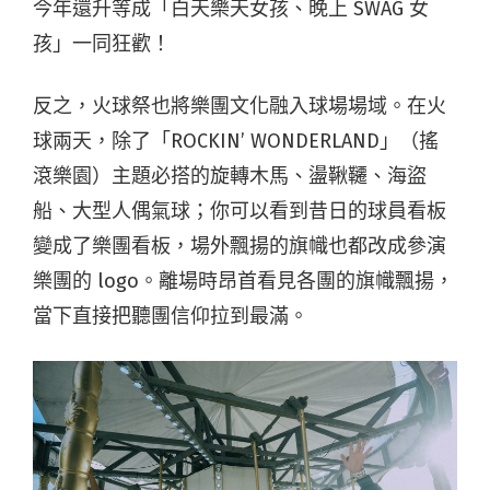
今年還升等成「白天樂天女孩、晚上 SWAG 女
孩」一同狂歡！
反之，火球祭也將樂團文化融入球場場域。在火
球兩天，除了「ROCKIN’ WONDERLAND」（搖
滾樂園）主題必搭的旋轉木馬、盪鞦韆、海盜
船、大型人偶氣球；你可以看到昔日的球員看板
變成了樂團看板，場外飄揚的旗幟也都改成參演
樂團的 logo。離場時昂首看見各團的旗幟飄揚，
當下直接把聽團信仰拉到最滿。