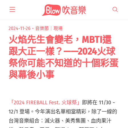
跳
至
主
要
2024-11-26・
音樂節｜現場
內
火焰先生會變老，MBTI還
容
跟大正一樣？——2024火球
祭你可能不知道的十個彩蛋
與幕後小事
「2024 FIREBALL Fest. 火球祭」
即將在 11/30 ~
12/1 登場。今年演出名單相當精彩，除了一線的
台灣音樂組合：滅火器、美秀集團、血肉果汁