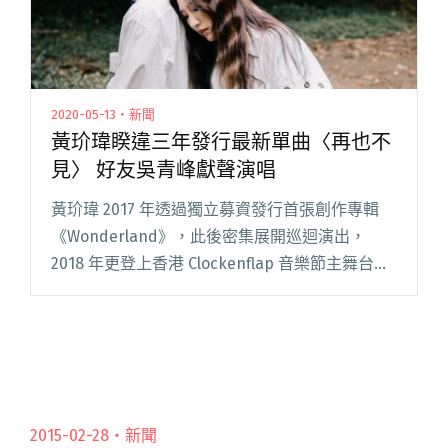
2020-05-13・新聞
黃玠瑋睽違三年發行最新單曲〈再也不
見〉 好友吳青峰獻聲演唱
黃玠瑋 2017 年透過獨立募資發行首張創作專輯
《Wonderland》，此後密集展開巡迴演出，
2018 年更登上香港 Clockenflap 音樂節主舞台，
深獲廣大歌迷的喜愛。 2018 至 2020 年間，除了
個人活動，黃玠瑋也走入幕後閱讀全文 "黃玠瑋
睽違三年發行最新單曲〈再也不見〉 好友吳青峰
獻聲演唱"
2015-02-28・
新聞