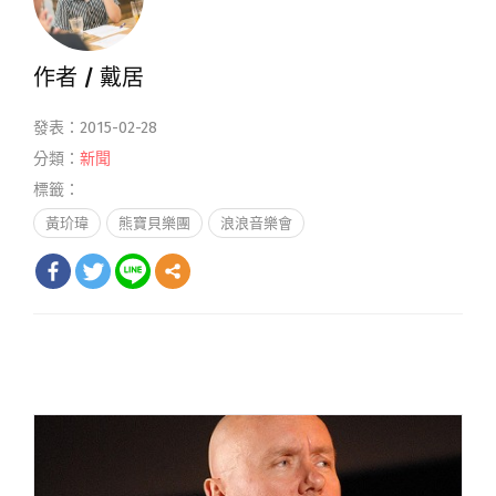
作者 /
戴居
發表：2015-02-28
分類：
新聞
標籤：
黃玠瑋
熊寶貝樂團
浪浪音樂會