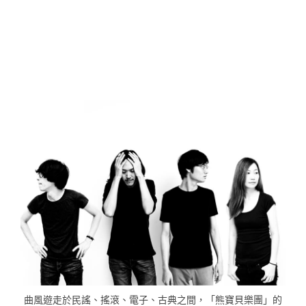
曲風遊走於民謠、搖滾、電子、古典之間，「熊寶貝樂團」的