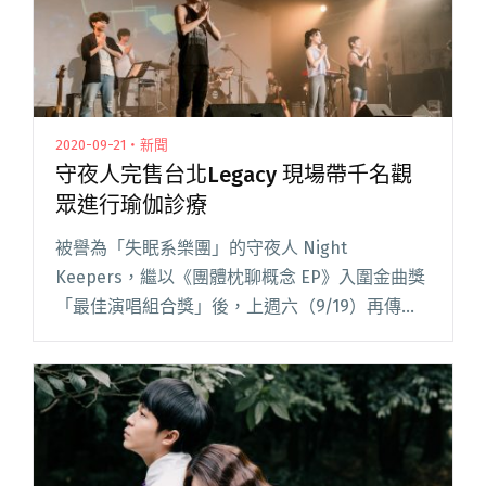
2020-09-21・新聞
守夜人完售台北Legacy 現場帶千名觀
眾進行瑜伽診療
被譽為「失眠系樂團」的守夜人 Night
Keepers，繼以《團體枕聊概念 EP》入圍金曲獎
「最佳演唱組合獎」後，上週六（9/19）再傳捷
報，完售新專輯《使者》的台北 Legacy 專場。
由電影《返校》裡的「學姊」王淨錄製串場口
白，守夜人閱讀全文 "守夜人完售台北Legacy 現
場帶千名觀眾進行瑜伽診療"