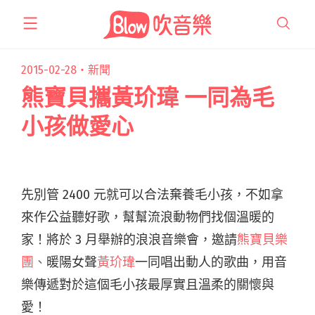
跳
至
主
要
2015-02-28・
新聞
內
熊寶貝攜黃玠瑋 一同為毛
容
小孩做愛心
先別管 2400 元就可以合法棄養毛小孩，不如拿
來作公益聽好歌，幫幫流浪動物們找個溫暖的
家！將於 3 月舉辦的浪浪音樂會，邀請
熊寶貝樂
團
、
暖陽女聲
黃玠瑋
一同唱出動人的歌曲，用音
樂傳遞對於這個毛小孩最厚實且溫柔的關懷與
愛！