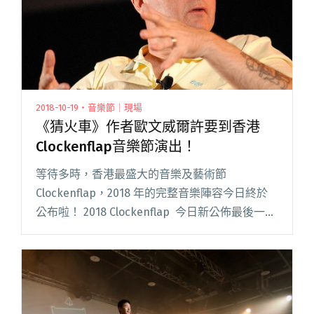
2018-10-19・音樂節｜現場
《猜火車》作者歐文威爾許要到香港
Clockenflap音樂節演出！
等待多時，香港最盛大的音樂及藝術節
Clockenflap，2018 年的完整音樂陣容今日終於
公布啦！ 2018 Clockenflap 今日新公佈最後一波
演出名單，當中包括：Brit-pop 殿堂樂隊 Pulp
的靈魂人物 Jarvis閱讀全文 "《猜火車》作者歐文
威爾許要到香港Clockenflap音樂節演出！"