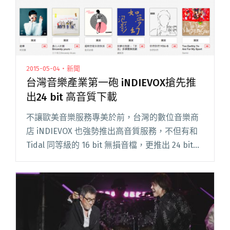
2015-05-04・新聞
台灣音樂產業第一砲 iNDIEVOX搶先推
出24 bit 高音質下載
不讓歐美音樂服務專美於前，台灣的數位音樂商
店 iNDIEVOX 也強勢推出高音質服務，不但有和
Tidal 同等級的 16 bit 無損音檔，更推出 24 bit
HD 高音質選項，完整展現音樂中的每個細節！
iNDIEVOX 成立於 20閱讀全文 "台灣音樂產業第一
砲 iNDIEVOX搶先推出24 bit 高音質下載"