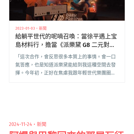
2023-01-03・新聞
給躺平世代的呢喃召喚：當徐平遇上宝
島材料行，擔當《派樂黛 G8 二元對
立》裡的「萎靡組」
「這次合作，會反思很多本質上的事情。會一口
氣答應，也是知道派樂黛能給到我這種空間去發
揮。今年初，正好在焦慮我跟年輕世代樂團圈的
人，好像沒有很深的連結，剛好有這樣的機會，
現在開始真的想要有更多的連結。」 當徐平遇上
宝島材料行，一位從主流案子中閱讀全文 "給躺
平世代的呢喃召喚：當徐平遇上宝島材料行，擔
當《派樂黛 G8 二元對立》裡的「萎靡組」"
2024-11-24・
新聞