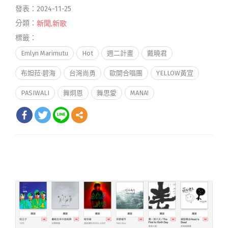
發表：2024-11-25
分類：
新聞
,
新歌
標籤：
Emlyn Marimutu
Hot
週二計畫
戴曉君
布妲菈·碧海
台灣尚勇
歐開合唱團
YELLOW黃宣
PASIWALI
舞炯恩
舞思愛
MANA!