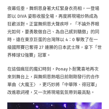
夜幕低垂，舞炯恩身著大紅緊身衣亮相，一登場
即以 DIVA 姿態收服全場，再度將現場炒熱成為
狂歡派對。正當舞炯恩大聲疾呼，「不論外界眼
光如何，要勇敢做自己、為自己感到驕傲」的同
時，遠在東京巨蛋的台灣隊以 4：0 擊敗了在一
級國際賽已奪得 27 連勝的日本武士隊，拿下「世
界棒球12強賽」冠軍。
在這個瘋狂的魔幻時刻，Ponay卜耐驚喜地再次
來到舞台上，與舞炯恩熱唱日前剛剛發行的合作
單曲〈大魔王〉，更巧妙將「中華隊、得冠軍」
改進歌詞裡，又一次將現場氣氛帶到最高點。