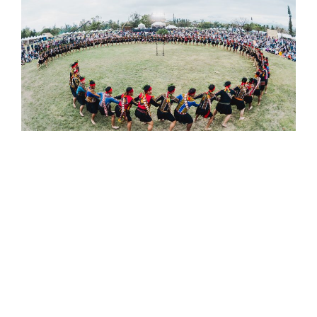
音樂節第一天，由娜麓灣樂舞劇團帶來百人勇士
舞替活動揭開序幕，將部落才能看到的畫面搬到
現場，場面十分震撼。接著由獲得 2024
PASIWALI 大賞的得拉樂團、排灣族頭目林廣財領
軍的「廣財與老樂手」、流淌著馬太鞍部落血液
的嘻哈潛力新秀 AZ 李孝祖，以及紐西蘭毛利族
音樂團體 Te Pa Tu、智利音樂人 MAWIZA 輪番上