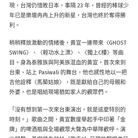
現，台灣仍惜敗日本，事隔 23 年，曾經的棒球少
年已是樂壇冉冉上升的新星，台灣也終於奪得勝
利。
稍稍釋放激動的情緒後，黃宣一連帶來〈GHOST
SWING〉、〈輕功水上漂〉、〈獨上C樓〉等曲
目。身為泰雅族與阿美族混血的黃宣，首次來到
台東、站上 Pasiwali 的舞台，他也感性地以一把
吉他詮釋〈馬蘭姑娘〉，既是獻給自己的母親和
外婆，也是唱給現場猶如家人的觀眾們。
「沒有想到第一次來台東演出，就是這麼特別的
時刻。」歌曲之間，黃宣數度舉起手中印著「金
牌」的啤酒瓶與全場觀眾大聲為中華隊歡呼。演