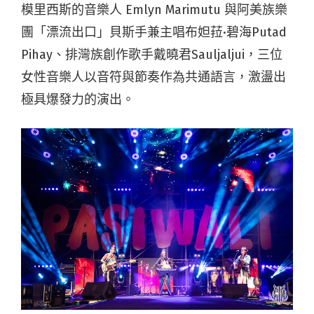
模里西斯的音樂人 Emlyn Marimutu 與阿美族樂
團「漂流出口」貝斯手兼主唱布妲菈·碧海Putad
Pihay、排灣族創作歌手戴曉君Sauljaljui，三位
女性音樂人以音符與節奏作為共通語言，激盪出
極具爆發力的演出。