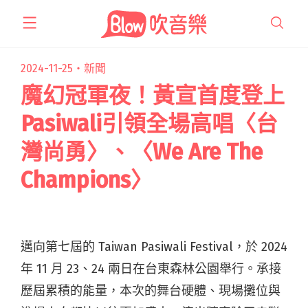
跳
至
主
要
2024-11-25・
新聞
內
魔幻冠軍夜！黃宣首度登上
容
Pasiwali引領全場高唱〈台
灣尚勇〉、〈We Are The
Champions〉
邁向第七屆的 Taiwan Pasiwali Festival，於 2024
年 11 月 23、24 兩日在台東森林公園舉行。承接
歷屆累積的能量，本次的舞台硬體、現場攤位與