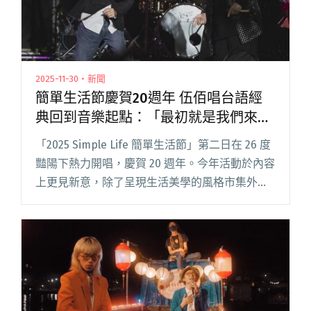
2025-11-30・新聞
簡單生活節慶賀20週年 伍佰唱台語經
典回到音樂起點：「最初就是我們來唱
的，今天就來唱我們最初唱的歌。」
「2025 Simple Life 簡單生活節」第二日在 26 度
豔陽下熱力開唱，慶賀 20 週年。今年活動於內容
上更見新意，除了呈現生活美學的風格市集外，
「深根者」策展與移往室內的街聲舞台同場共
構。Legacy 依然是樂迷心中的 Live閱讀全文 "簡
單生活節慶賀20週年 伍佰唱台語經典回到音樂起
點：「最初就是我們來唱的，今天就來唱我們最
初唱的歌。」"