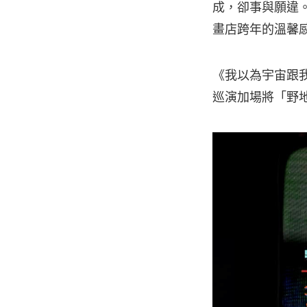
成，卻事與願違
畫店跨年的溫馨
《我以為宇宙跟我
巡演加場將「野地方