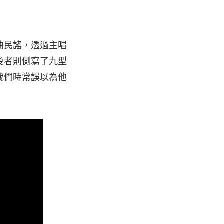
曲民謠，透過主唱
後者則側寫了九型
我們時常誤以為他