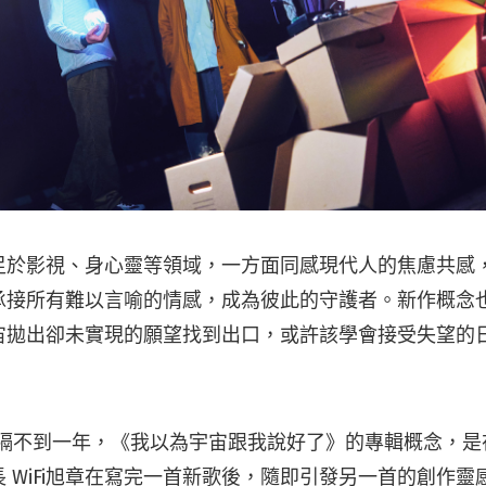
足於影視、身心靈等領域，一方面同感現代人的焦慮共感
承接所有難以言喻的情感，成為彼此的守護者。
新作概念
宙拋出卻未實現的願望找到出口，或許該學會接受失望的
。
相隔不到一年，
《我以為宇宙跟我說好了》的專輯概念，是
長 WiFi旭章在寫完一首新歌後，隨即引發另一首的創作