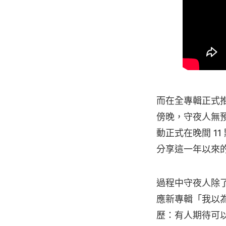
而在全專輯正式推
傍晚，守夜人無
動正式在晚間 1
分享這一年以來
過程中守夜人除了
應新專輯「我以
歷：有人期待可