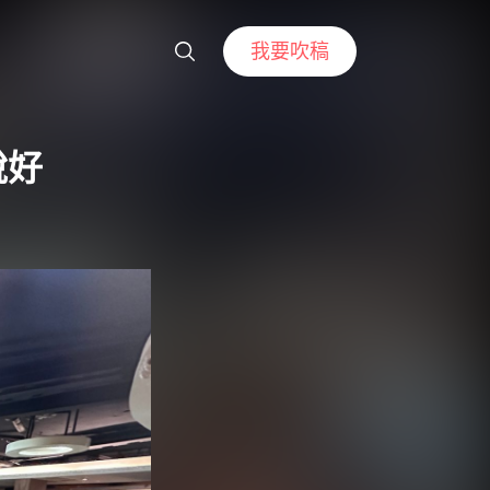
我要吹稿
說好