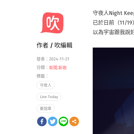
守夜人Night Ke
已於日前（11/
以為宇宙跟我說好
作者 /
吹編輯
發表：2024-11-21
分類：
新聞
,
新歌
標籤：
守夜人
Line Today
秦旭章