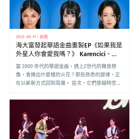
2025-08-11・新聞
海大富發起華語金曲重製EP《如果我是
外星人你會愛我嗎？》 Karencici、
Andr等人化身為神秘組織「ECHORA」
當 2000 年代的華語金曲，遇上Z世代的聲音想
成員
像，會擦出什麼樣的火花？那些熟悉的旋律，正
在以嶄新方式回到耳邊。 這次，它們穿越時空，
從 2000 年代被帶進 2073 年的虛構校園「蓋亞高
校」，重新化為一場青春聲波的集體記憶。 在今
年「金閱讀全文 "海大富發起華語金曲重製
EP《如果我是外星人你會愛我嗎？》
Karencici、Andr等人化身為神秘組織
「ECHORA」成員"