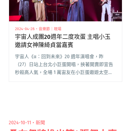
2024-04-28・音樂節｜現場
宇宙人成團20週年二度攻蛋 主唱小玉
邀請女神陳綺貞當嘉賓
宇宙人《α：回到未來》20 週年演唱會，昨
（27）日站上台北小巨蛋開唱，挾著開賣即宣告
秒殺高人氣，全場 1 萬宙友在小巨蛋遨遊太空銀
河系。去年曾在同一場地奪下金曲獎最佳樂團，
宇宙人也實踐與宙友之約，攜「金曲獎最佳樂
團」獎座上台感謝歌迷們一起閱讀全文 "宇宙人
成團20週年二度攻蛋 主唱小玉邀請女神陳綺貞當
嘉賓"
2024-10-11・
新聞