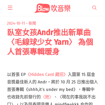
跳
至
主
要
2024-10-11・
新聞
內
臥室女孩Andr推出新單曲
容
〈毛線球少女 Yarn〉 為個
人首張專輯暖身
以首張 EP
《Hidden Card 藏招》
入圍第 15 屆金
音獎最佳新人的 Andr，將於 10 月 25 日推出個人
首張專輯《shhh,it’s under my bed》，專輯中
也收錄先前發行的
〈她〉
、〈現在的事我說不出
口〉，以及與泰國音樂人 mindfreakkk 合作的