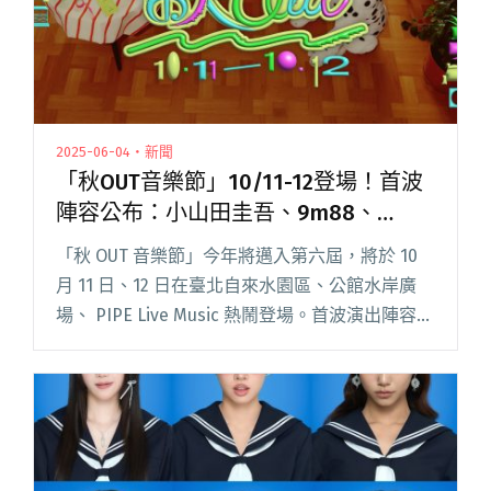
2025-06-04・新聞
「秋OUT音樂節」10/11-12登場！首波
陣容公布：小山田圭吾、9m88、
Karencici、陳嫺靜、Andr
「秋 OUT 音樂節」今年將邁入第六屆，將於 10
月 11 日、12 日在臺北自來水園區、公館水岸廣
場、 PIPE Live Music 熱鬧登場。首波演出陣容公
布日本澀谷系音樂教父 Cornelius（小山田圭吾）
將二度來台，更預告將以閱讀全文 "「秋OUT音樂
節」10/11-12登場！首波陣容公布：小山田圭
吾、9m88、Karencici、陳嫺靜、Andr"