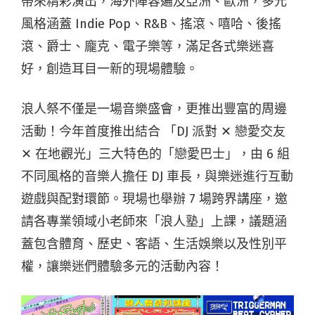
帶來精彩演出，海外陣容遍及亞洲、歐洲，多元
風格涵蓋
Indie Pop、R&B、搖滾、嘻哈、後搖
滾、爵士、龐克、電子樂等，滿
足各式樂迷喜
好，創造耳目一新的現場體驗。
浪人祭不僅是一場音樂盛會，更推出豐富的周邊
活動！今年首度推出結合 「DJ 派對 ✕ 戀愛交友
✕ 在地觀光」三大特色的「
戀愛巴士」
，由 6
組
不同風格的音樂人擔任 DJ 車長，與樂迷進行互動
遊戲與配對環節。
現場也舉辦 7 場跨界講座，邀
請各專業領域小老師來「浪人塾」上課
，議題涵
蓋
包含體育、歷史、客語、生活娛樂以及性別平
權，讓樂迷們體驗多元的活動內容！