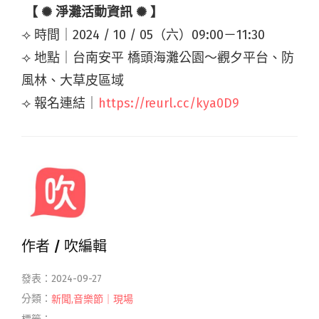
【
✺ 淨灘活動資訊 ✺
】
⟢ 時間｜
2024 / 10 / 0
5（六）09:00－11:30
⟢ 地點｜台南安平 橋頭海灘公園～觀夕平台、防
風林、大草皮區域
⟢ 報名連結｜
https://reurl.cc/kya0D9
作者 /
吹編輯
發表：2024-09-27
分類：
新聞
,
音樂節｜現場