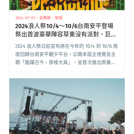
2024-07-03・音樂節｜現場
2024浪人祭10/4～10/6台南安平登場
祭出首波豪華陣容草東沒有派對、巨大
的轟鳴
2024 浪人祭日前宣布將在今年的 10/4 到 10/6 再
度回歸台南安平觀夕平台，公開本屆主視覺及主
題「龍躍古今・穿梭大員」，並首次推出限量的
盲鳥票種「超海鳥票」。昨日（7/2）超海鳥票甫
開賣隨即秒殺，足可見現今樂迷對浪人祭的高期
待。 閱讀全文 "2024浪人祭10/4～10/6台南安平
登場 祭出首波豪華陣容草東沒有派對、巨大的轟
鳴"