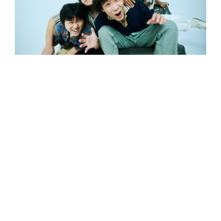
薄荷綠工廠由雙吉他兼主唱51、佑竹、貝斯手傑
夫和鼓手盧盧組成。
藉著凝聚已久的音樂能量，
樂團力邀馬念先合唱專輯同名歌曲〈載我去下星
期五的晚上〉，同時收錄 PUZZLEMAN 重新改編
的熱門單曲〈Don’t Leave Me〉。不單邀來前輩
合作，他們也找來各方親朋好友跨刀獻聲：有
臺
版《我們這一家》「花媽」配音員王瑞芹在串場
歌曲〈Do Re Mi So〉中獻聲，還能分別在〈That
Day〉與〈海〉兩首歌裡，聽見客語創作女聲邱