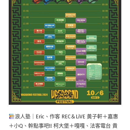
浪人塾｜Eric、作客 REC＆LiVE 黃子軒＋嘉惠
＋小Q、幹點事吧!! 柯大堡＋嘎嘎、法客電台 貴