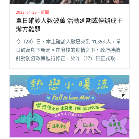
2022-04-28・新聞
單日確診人數破萬 活動延期或停辦成主
辦方難題
今（28）日，本土確診人數已來到 11,353 人，單
日破萬創下新高。在險峻的疫情之下，政府持續
針對防疫政策進行修正，於昨（27）日正式取消
簡訊實聯制的措施。 目前看來整體方針正朝向
「與病毒共存」的目標邁進，但架不住人心惶
惶，許多音樂展演活閱讀全文 "單日確診人數破
萬 活動延期或停辦成主辦方難題"