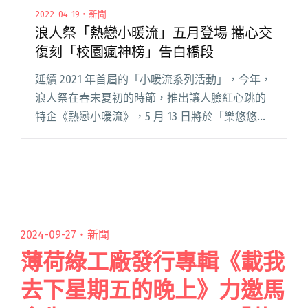
2022-04-19・新聞
浪人祭「熱戀小暖流」五月登場 攜心交
復刻「校園瘋神榜」告白橋段
延續 2021 年首屆的「小暖流系列活動」，今年，
浪人祭在春末夏初的時節，推出讓人臉紅心跳的
特企《熱戀小暖流》，5 月 13 日將於「樂悠悠之
口 光復南」登場。 本次《熱戀小暖流》邀請到了
「叛逆大男孩」荷爾蒙少年、「復古浪漫系樂
團」溫蒂漫步閱讀全文 "浪人祭「熱戀小暖流」
五月登場 攜心交復刻「校園瘋神榜」告白橋段"
2024-09-27・
新聞
薄荷綠工廠發行專輯《載我
去下星期五的晚上》力邀馬