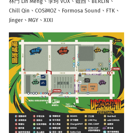
林門 Lin Meng、李珂 VOX、蛙西、BERLIN、
Chill Qin、COSiMOZ、Formosa Sound、FTK、
Jinger、MGY、XIXI