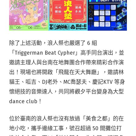
除了上述活動，浪人祭也嚴選了 6 組
「Triggerman Beat Cypher」高手同台演出，並
邀請主理人與台南在地舞團合作帶來精彩合作演
出！現場也將開啟「飛龍在天大舞廳」，邀請林
貓王、呱吉、DJ老外、MC喬瑟夫、慶記KTV 等身
懷絕技的音樂達人，共同將觀夕平台變身為大型
dance club！
位於臺南的浪人祭也沒有放過「美食之都」的在
地小吃，攜手邊緣工事，號召超過 50 間攤位打