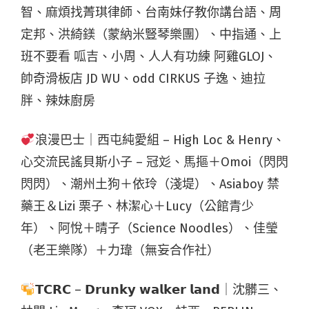
智、麻煩找菁琪律師、台南妹仔教你講台語、周
定邦、洪綺鎂（蒙納米豎琴樂團）、中指通、上
班不要看 呱吉、小周、人人有功練 阿雞GLOJ、
帥奇滑板店 JD WU、odd CIRKUS 子逸、迪拉
胖、辣妹廚房
浪漫巴士｜西屯純愛組 – High Loc & Henry、
心交流民謠貝斯小子 – 冠彣、馬摳＋Omoi（閃閃
閃閃）、潮州土狗＋依玲（淺堤）、Asiaboy 禁
藥王＆Lizi 栗子、林潔心＋Lucy（公館青少
年）、阿悅＋晴子（Science Noodles）、佳瑩
（老王樂隊）＋力瑋（無妄合作社）
𝗧𝗖𝗥𝗖 – 𝗗𝗿𝘂𝗻𝗸𝘆 𝘄𝗮𝗹𝗸𝗲𝗿 𝗹𝗮𝗻𝗱｜沈髒三、