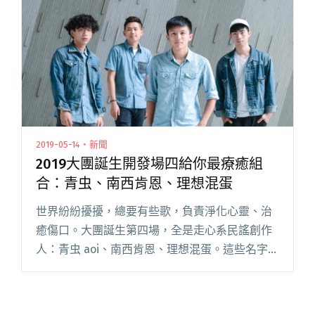
別以往、概閱讀全文 "四枝筆邀老王打造新作
11/13展開全台浪漫巡迴"
2019-05-14・新聞
2019大團誕生開發場四給你最療癒組
合：青虫、南西肯恩、理想混蛋
世界紛紛擾擾，總要有些歌，負責淨化心靈、治
癒傷口。大團誕生第四場，全是走心系民謠創作
人：青虫 aoi、南西肯恩、理想混蛋。這些名字常
常掛在 StreetVoice 即時榜上，若你是站友，絕
對不陌生，甚至他們早已陪你度過多個心傷夜。
若還沒聽過閱讀全文 "2019大團誕生開發場四給