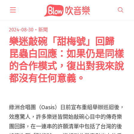
跳
至
主
要
2024-08-30・
新聞
內
樂迷敲碗「甜梅號」回歸
容
昆蟲白回應：如果仍是同樣
的合作模式，復出對我來說
都沒有任何意義。
綠洲合唱團（Oasis）日前宣布重組舉辦巡迴後，
效應驚人，許多樂迷皆開始敲碗心目中的傳奇樂
團回歸，在一連串的許願清單中包括了台灣的後