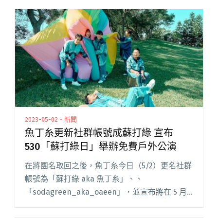
2023-05-02・新聞
魚丁糸更新社群帳號成蘇打綠 宣布
530「蘇打綠日」舉辦免費戶外公演
在將團名取回之後，魚丁糸今日（5/2）更名社群
帳號為「蘇打綠 aka 魚丁糸」、、
「sodagreen_aka_oaeen」，並宣布將在 5 月
30 日的「蘇打綠日」，回到 2017 年第一天的故