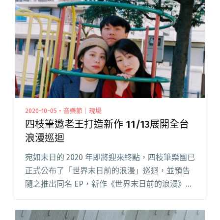
事，於晚間 7 點半在兩廳院藝文廣場帶來《閱讀
全文 "魚丁糸更新社群帳號成蘇打綠 宣布530「蘇
打綠日」舉辦免費戶外公演"
2020-10-05・音樂節｜現場
四枝筆邀老王打造新作 11/13展開全台
浪漫巡迴
宛如末日的 2020 年即將迎來終點，四枝筆樂團已
正式公布了「世界末日前的浪漫」巡迴，並預告
隨之推出同名 EP，新作《世界末日前的浪漫》是
由樂團與金音獎製作人王昱辰（a.k.a.老王）攜手
打造的美麗篇章，以冷冽成熟的聲響，製作出有