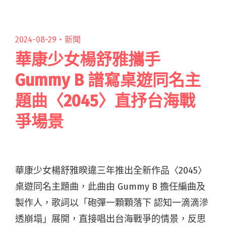
你最療癒組合：青虫、南西肯恩、理想混蛋"
2024-08-29・
新聞
華康少女楊舒雅攜手
Gummy B 譜寫桌遊同名主
題曲〈2045〉直抒台海戰
爭場景
華康少女楊舒雅睽違三年推出全新作品〈2045〉
桌遊同名主題曲，此曲由 Gummy B 擔任編曲及
製作人，歌詞以「
砲彈一顆顆落下 認知一滴滴滲
透崩塌
」展開，直接唱出台海戰爭的情景，反思