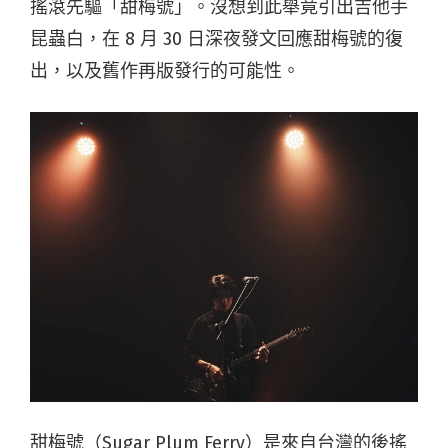
搖滾先驅「甜梅號」。沒想到此舉竟引出吉他手
昆蟲白，在 8 月 30 日深夜發文回應甜梅號的復
出，以及舊作再版發行的可能性。
甜梅號（Sugar Plum Ferry）是來自台灣的後搖