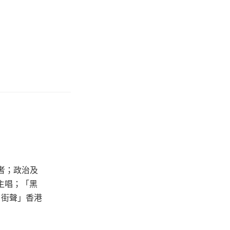
者；政治及
主唱；「黑
e 街聲」香港