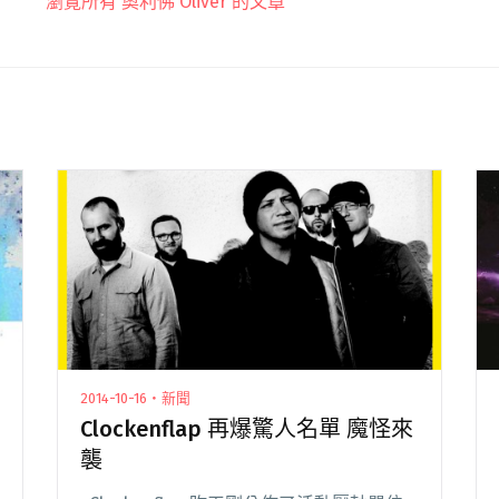
瀏覽所有 奧利佛 Oliver 的文章
2014-10-16・新聞
Clockenflap 再爆驚人名單 魔怪來
襲