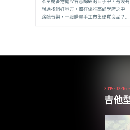
本星期香港處於春意綿綿的日子中，有沒有
想過找個好地方，如在優雅高尚學府之中一
路聽音樂，一邊購買手工市集優質良品？機
會來了，請在3/26日打上圈圈，那天你要去
的地點就是中文大學。 由中文大學中聯合
書院band society所舉辦的＜UC G閱讀全文
"草地兩用 地攤與音樂 香港中文大學春意好
節目"
2015-02-16
吉他