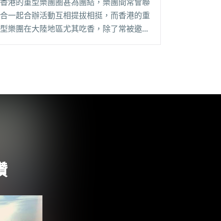
香港的重型樂團圈甚為團結，樂團間常會聯
合一起合辦活動互相提拔相挺，而香港的重
型樂團在大陸地區尤其吃香，除了常被邀請
到各類音樂節演出（如迷笛音樂節），香港
樂團在大陸的專場演出也往往有非常好的反
應，尤其以廣東地區為甚。是次三組香港重
型樂團中堅份閱讀全文 "重組現場
Remember-Live 鐵樹蘭 X 逆流 X Deep
Inside 深廣聯合演出"
讚