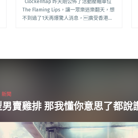
Clockenflap 昨天剛公佈了活動壓軸單位
The Flaming Lips，讓一眾樂迷樂翻天，想
不到過了1天再爆驚人消息，廣受香港樂
迷愛戴、曾3度來港的蘇格蘭格拉斯哥樂團
Mogwai，載譽歸來擔任 Clockenf閱讀全文
"Clockenflap 再爆驚人名單 魔怪來襲"
・
新聞
型男賣雞排 那我懂你意思了都說