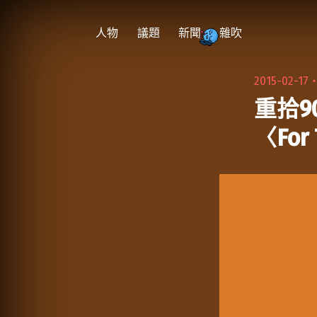
跳
至
人物
議題
新聞
雜吹
主
要
2015-02-17
內
重拾90
容
〈For