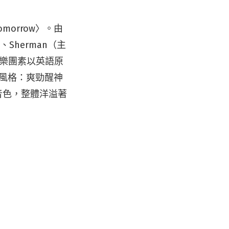
omorrow〉。由
、Sherman（主
史，樂團素以英語原
從此風格：爽勁醒神
器音色，整體洋溢著