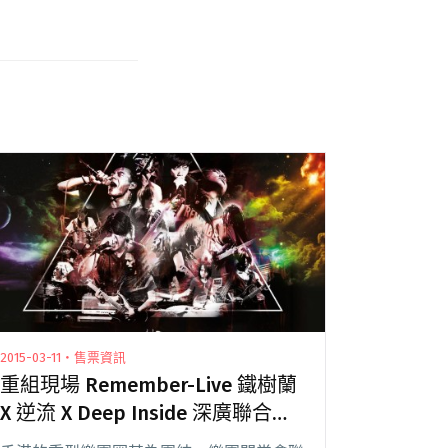
2015-03-11・售票資訊
重組現場 Remember-Live 鐵樹蘭
X 逆流 X Deep Inside 深廣聯合演
出