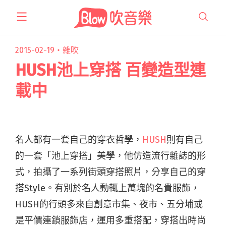
跳
至
主
要
2015-02-19・
雜吹
內
HUSH池上穿搭 百變造型連
容
載中
名人都有一套自己的穿衣哲學，
HUSH
則有自己
的一套「池上穿搭」美學，他仿造流行雜誌的形
式，拍攝了一系列街頭穿搭照片，分享自己的穿
搭Style。有別於名人動輒上萬塊的名貴服飾，
HUSH的行頭多來自創意市集、夜市、五分埔或
是平價連鎖服飾店，運用多重搭配，穿搭出時尚