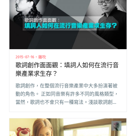
2015-07-16・雜吹
歌詞創作面面觀：填詞人如何在流行音
樂產業求生存？
歌詞創作，在整個流行音樂產業中大多扮演著被
動的角色。 正如同音樂有許多不同的風格類型，
當然，歌詞也不會只有一種寫法。淺談歌詞創作
一文中提到：「詞和曲的關係密不可分。寫歌時
到底應該先寫詞？還是先譜曲呢？」要回答這個
問題非常簡單，你想從何開始都閱讀全文 "歌詞
創作面面觀：填詞人如何在流行音樂產業求生