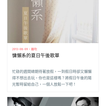
2013-08-09・雜吹
慵懶系的夏日午後歌單
忙碌的週間總期待著放假，一到假日時卻又懶懶
得不想出去玩，你也是這樣嗎？將假日午後的陽
光暫時留給自己，一個人放鬆一下吧！