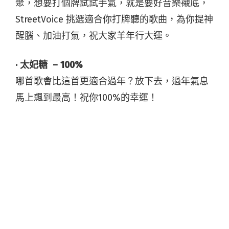
聚，想要打個牌試試手氣，就是要好音樂襯底，
StreetVoice 挑選適合你打牌聽的歌曲，為你提神
醒腦、加油打氣，祝大家羊年行大運。
· 太妃糖 – 100%
哪首歌會比這首更適合過年？放下去，過年氣息
馬上飆到最高！祝你100%的幸運！
· 逆流 – ALL I DO IS WIN REMIX
什麼是輸？我的字典裡面沒有輸字！