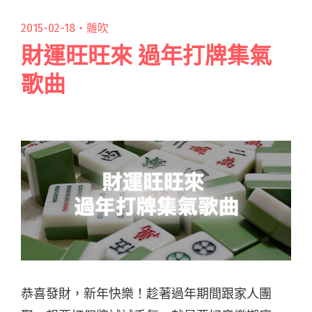
2015-02-18・
雜吹
財運旺旺來 過年打牌集氣
歌曲
恭喜發財，新年快樂！趁著過年期間跟家人團