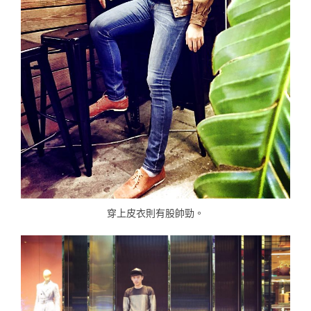
穿上皮衣則有股帥勁。