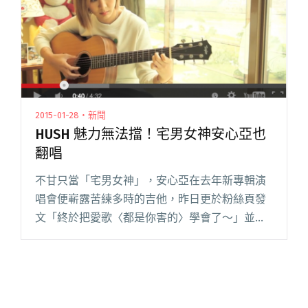
存？"
2015-01-28・新聞
HUSH 魅力無法擋！宅男女神安心亞也
翻唱
不甘只當「宅男女神」，安心亞在去年新專輯演
唱會便嶄露苦練多時的吉他，昨日更於粉絲頁發
文「終於把愛歌〈都是你害的〉學會了～」並附
上自彈自唱的影片，激起廣大好評，原唱 HUSH
也特別留言稱讚她：「這根本就敲犯規！！敲好
聽！」見證兩個不同領域的閱讀全文 "HUSH 魅力
無法擋！宅男女神安心亞也翻唱"