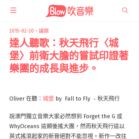
跳
至
主
要
2015-02-20・
議題
內
達人聽歌：秋天飛行〈城
容
堡〉前衛大膽的嘗試印證著
樂團的成長與進步。
Oliver 在聽：
城堡
by Fall to Fly ﹣秋天飛行
說澳門獨立音樂大家必然想到 Forget the G 或
WhyOceans 這類後搖大團，然而秋天飛行這以
英式搖滾起家的新晉絕對不能忽視。新作一改往