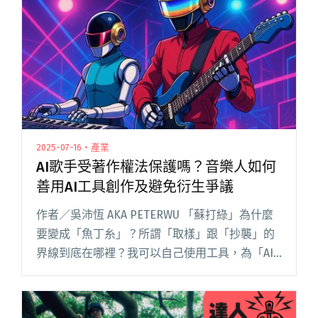
2025-07-16・產業
AI歌手受著作權法保護嗎？音樂人如何
善用AI工具創作及避免衍生爭議
作者／吳沛恆 AKA PETERWU 「蘇打綠」為什麼
要變成「魚丁糸」？所謂「取樣」跟「抄襲」的
界線到底在哪裡？我可以自己使用工具，為「AI
孫燕姿」發行新歌嗎？翻唱、演出、DJ 播放自己
的愛曲，到底應該要跟哪些單位取得授權？ 在動
人旋律背閱讀全文 "AI歌手受著作權法保護嗎？音