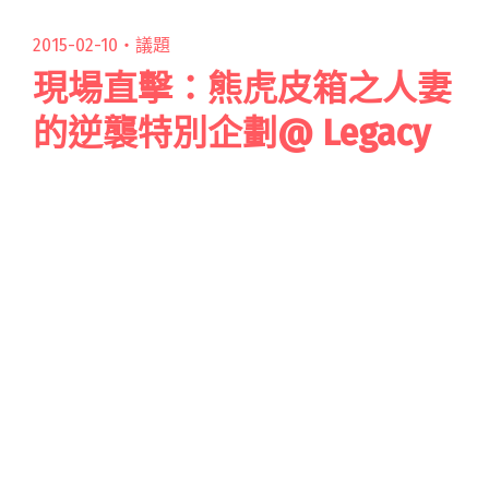
訪台灣首支反厭女〈Rule男Freestyle〉MV募資團
隊「浪漫銀河大舞廳」"
2015-02-10・
議題
現場直擊：熊虎皮箱之人妻
的逆襲特別企劃@ Legacy