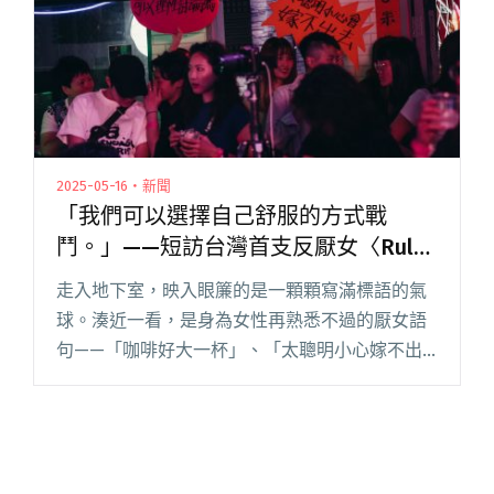
2025-05-16・新聞
「我們可以選擇自己舒服的方式戰
鬥。」——短訪台灣首支反厭女〈Rule
男Freestyle〉MV募資團隊「浪漫銀河
走入地下室，映入眼簾的是一顆顆寫滿標語的氣
大舞廳」
球。湊近一看，是身為女性再熟悉不過的厭女語
句——「咖啡好大一杯」、「太聰明小心嫁不出
去」、「被騷擾是不是你也有問題？」參與者陸
續拿起筆，寫下那些曾在生命經驗中聽過、甚至
親身承受過的語句，一則則言語暴閱讀全文
"「我們可以選擇自己舒服的方式戰鬥。」——短