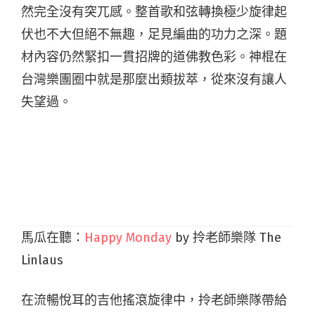
然完全沒有突兀感。整首歌和弦轉換極少旋律起
伏也不大但絕不無趣，足見編曲的功力之深。題
材內容仍然緊扣一貫招牌的道佛教色彩。神棍在
台灣樂團圈中就是那麼出類拔萃，從來沒有讓人
失望過。
馬瓜在聽：
Happy Monday
by 拎老師樂隊 The
Linlaus
在流暢悅耳的吉他搖滾旋律中，拎老師樂隊帶給