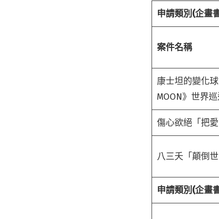
申請類別(企畫
案件名稱
康士坦的變化球《眠
MOON》世界巡
傷心欲絕「把愛
八三夭「顛倒世
申請類別(企畫