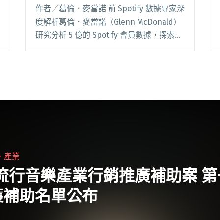
利
作者／葛倫．麥當諾 前 Spotify 數據專家深
度解析葛倫．麥當諾（Glenn McDonald）
研究分析 5 億的 Spotify 會員數據，探索了
數據告訴我們關於音樂和我們自身的祕密！
作為個人化推薦功能與音樂體驗創始人之一
的他，以風閱讀全文 "紅髮艾德拿了我的
錢？其實串流音樂的分潤模式，對獨立音樂
人較有利"
・
產業
年流行音樂產業行銷推廣補助案 
獲補助名單公布