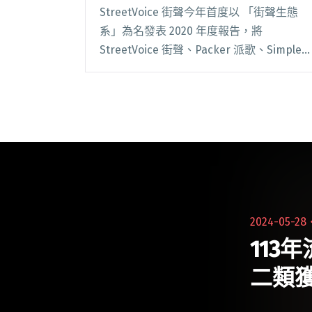
StreetVoice 街聲今年首度以 「街聲生態
系」為名發表 2020 年度報告，將
StreetVoice 街聲、Packer 派歌、Simple
Life 簡單生活、The Next Big Thing 大團誕
生、Blow 吹音樂、L閱讀全文 "StreetVoice
發布2020年度報告 打造「街聲生態系」助
音樂人行銷"
2024-05-28
113
二類