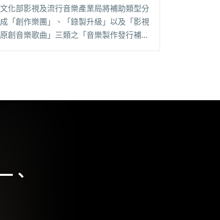
文化部影視及流行音樂產業局將補助類型分
成「創作樂團」、「錄製升級」以及「影視
原創音樂歌曲」三類之「音樂製作發行補助
案」。 今（6/27）日，「創作樂團類」公
布獲選名單，一共補助 52 案，包含專輯類
37 案與 EP 類 15 案，分別獲得閱讀全文
"113年流行音樂製作發行補助案「創作樂團
類」獲補助名單"
第一、