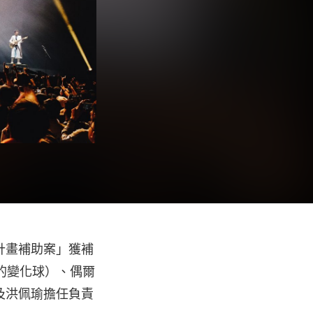
計畫補助案」獲補
的變化球）、偶爾
及洪佩瑜擔任負責