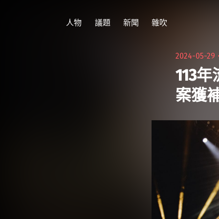
跳
至
人物
議題
新聞
雜吹
主
要
2024-05-29
內
113
容
案獲