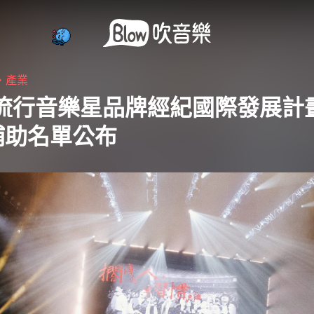
・
產業
年流行音樂星品牌經紀國際發展計
補助名單公布