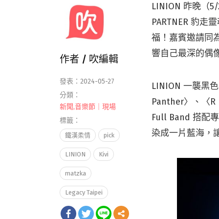
LINION 昨晚（
PARTNER 
福！嘉賓邀請同為靈
響自己最深的偶像
作者 /
吹編輯
發表：2024-05-27
LINION 一襲黑
分類：
Panther〉、
新聞
,
音樂節｜現場
Full Band 搭
標籤：
染成一片藍海，
鐵漢柔情
pick
LINION
Kivi
matzka
Legacy Taipei