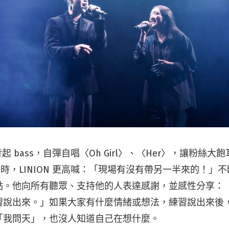
 背起 bass，自彈自唱〈Oh Girl〉、〈Her〉，讓粉絲
h Lii〉時，LINION 更高喊：「現場有沒有帶另一半來的！
點。他向所有聽眾、支持他的人表達感謝，並感性分享：
習說出來。」如果大家有什麼情緒或想法，練習說出來後
「我問天」，也沒人知道自己在想什麼。