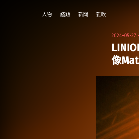
跳
至
人物
議題
新聞
雜吹
主
要
2024-05-27
內
LINI
容
像Ma