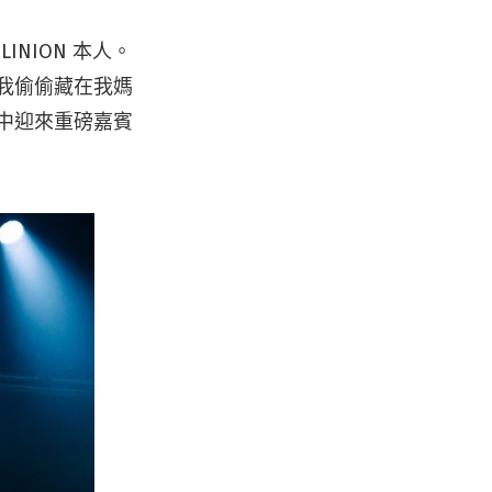
INION 本人。
，我偷偷藏在我媽
中
迎來重磅嘉賓