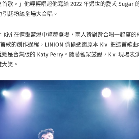
首歌。」他輕輕唱起他寫給 2022 年過世的
愛犬 Sugar 
也引起粉絲全場大合唱。
Kivi 在慵懶藍燈中驚艷登場，兩人背對背合唱一起寫的歌曲〈
這首歌的創作過程，LINION 偷偷透露原本 Kivi 把這首
是台灣版的 Katy Perry。隨著觀眾鼓譟，Kivi 現場
堂大笑。