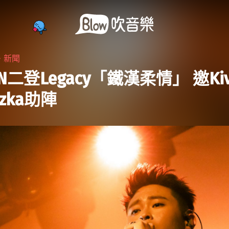
・
新聞
ON二登Legacy「鐵漢柔情」 邀Ki
tzka助陣