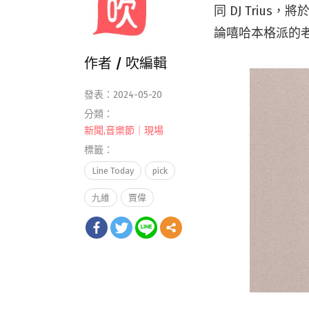
同 DJ Trius，
論嘻哈本格派的
作者 /
吹編輯
發表：2024-05-20
分類：
新聞
,
音樂節｜現場
標籤：
Line Today
pick
九維
賈偉