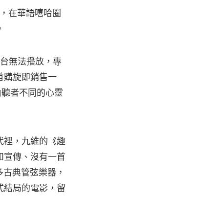
人物，在華語嘻哈圈
。
平台無法播放，專
首購旋即銷售一
由聽者不同的心靈
代裡，九維的《趣
和宣傳、沒有一首
更多古典管弦樂器，
式結局的電影，留