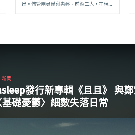
出。儘管團員僅剩惠婷、前源二人，在現場
仍有哲毓的貝斯聲放送；加上吉他手杉特與
合成器手蛋的助陣，必應創造協力，仍舊在
2,000 千人的 Lega閱讀全文 "Tizzy
Bac《知人》大型專場再出發 安可曲
〈You’ll See〉哲毓身影現身幕上"
・
新聞
nasleep發行新專輯《且且》 與
〈基礎憂鬱〉細數失落日常