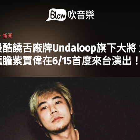
・
新聞
酷饒舌廠牌Undaloop旗下大將
膽紫賈偉在6/15首度來台演出