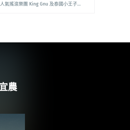
人氣搖滾樂團 King Gnu 及泰國小王子
Phum Viphurit 擔任表演嘉賓，在全球揮別
疫情衝擊後，金曲獎以「無疆界」作為主軸
概念，特地邀請國閱讀全文 "【金曲34】日
本天團King Gnu、泰國小王子Phum
Viphurit 將參演金曲34頒獎典禮！"
鄭宜農