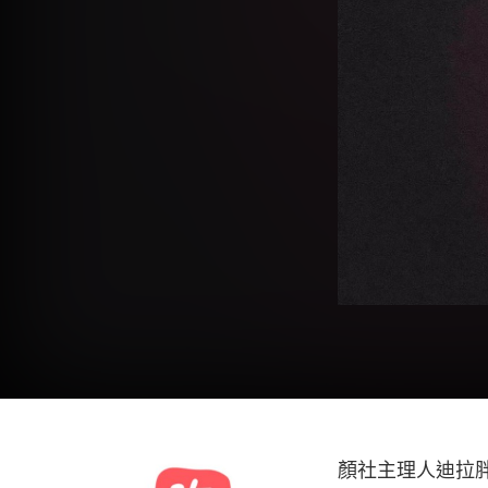
顏社主理人迪拉胖口