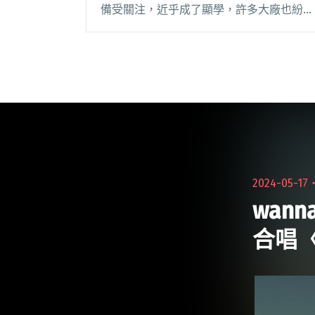
備受關注，近乎成了顯學，許多大廠也紛紛
渴望借助獨立音樂人的影響力。文博會作為
一年一度的盛事，反映當代最受矚目的文化
力量，今年，獨立音樂圈自然也沒缺席。
2019年台閱讀全文 "陳錫煌尬拍謝少年、大
團十年限定場 多組跨界演出齊聚台灣文博
會"
2024-05-17
wan
合唱