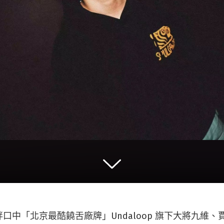
中「北京最酷饒舌廠牌」Undaloop 旗下大將九維、賈偉 J