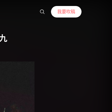
我要吹稿
 九
！