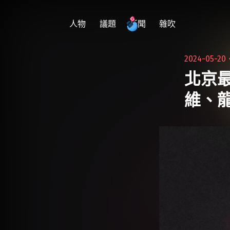
跳
至
人物
議題
新聞
雜吹
主
要
2024-05-20
內
北京最
容
維、龍