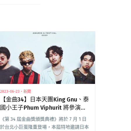
2023-06-23・新聞
【金曲34】日本天團King Gnu、泰
國小王子Phum Viphurit 將參演金
曲34頒獎典禮！
《第 34 屆金曲獎頒獎典禮》將於 7 月 1 日
於台北小巨蛋隆重登場，本屆特地邀請日本