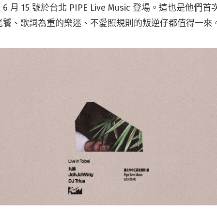
將於 6 月 15 號於台北 PIPE Live Music 登場。這也是
老饕、歌詞為重的樂迷、不愛照規則的叛逆仔都值得一來