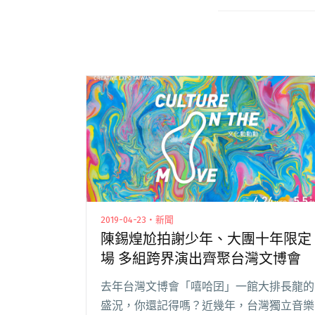
2019-04-23・新聞
陳錫煌尬拍謝少年、大團十年限定
場 多組跨界演出齊聚台灣文博會
去年台灣文博會「嘻哈囝」一館大排長龍的
盛況，你還記得嗎？近幾年，台灣獨立音樂