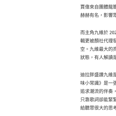
賈偉來自團體龍膽紫
赫赫有名，影響
而主角九維於 2
輯更被顏社代理
空。九維最大的亮
狀態，有人解讀
迪拉胖盛讚九維
味小常識》是一
追求潮流的伴奏，沒
只靠歌詞卻能緊
給聽眾很大的思