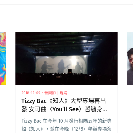
2018-12-09・音樂節｜現場
Tizzy Bac《知人》大型專場再出
發 安可曲〈You’ll See〉哲毓身影
現身幕上
Tizzy Bac 在今年 10 月發行相隔五年的新專
輯《知人》，並在今晚（12/8）舉辦專場演