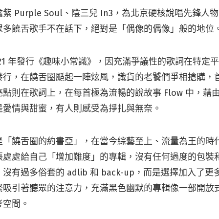
 Purple Soul、陰三兒 In3，為北京硬核說唱先鋒
眾多饒舌歌手不在話下，絕對是「偶像的偶像」般的地位
021 年發行《趣味小常識》，因充滿爭議性的歌詞在特定
發行，在饒舌圈颳起一陣炫風，識貨的老饕們爭相搶購，
點則在歌詞上，在每首極為流暢的說故事 Flow 中，藉
是愛情與甜蜜，有人則感受為掙扎與無奈。
是「饒舌圈的約書亞」，在當今綜藝至上、流量為王的時
張處處給自己「增加難度」的專輯，沒有任何過度的包裝
有過多俗套的 adlib 和 back-up，而是選擇加入了
緊吸引著聽眾的注意力，充滿黑色幽默的專輯像一部開放
考空間。