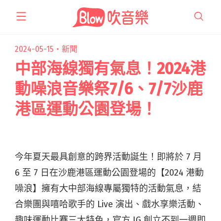
跳
至
主
要
2024-05-15・
新聞
內
中部海線獨有氣息！2024港
容
動噪浪音樂祭7/6、7/7沙鹿
港區運動公園登場！
今年夏天最具創意的跨界活動誕生！即將於 7 月
6 至 7 日在沙鹿港區運動公園登場的【2024 港動
噪浪】擁有大中部海線專屬獨特的活動氣息，結
合樂團與嘻哈歌手的 Live 演出、戲水享樂活動、
趣味運動比賽三大特色，官方 IG 創立不到一週即