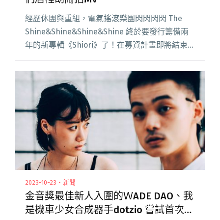
經歷休團與重組，電氣搖滾樂團閃閃閃閃 The
Shine&Shine&Shine&Shine 終於要發行籌備兩
年的新專輯《Shiori》了！在募資計畫即將結束
之際，他們釋出主打歌曲〈兒時舞〉MV，曲風輕
快加上充滿回憶閱讀全文 "閃閃閃閃釋出新歌
〈兒時舞〉 跑到好友們店裡胡鬧拍MV"
2023-10-23・新聞
金音獎最佳新人入圍的ＷADE DAO、我
是機車少女合成器手dotzio 嘗試首次的