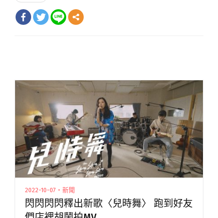
2022-10-07・新聞
閃閃閃閃釋出新歌〈兒時舞〉 跑到好友
們店裡胡鬧拍MV