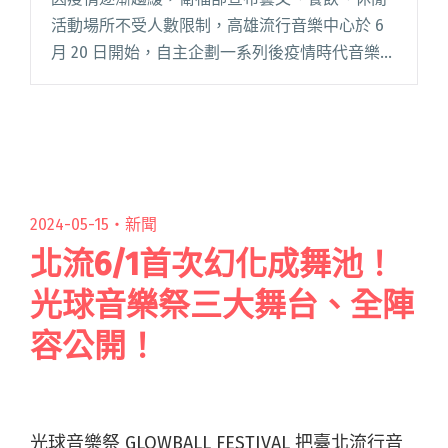
活動場所不受人數限制，高雄流行音樂中心於 6
月 20 日開始，自主企劃一系列後疫情時代音樂活
動——「零時起義」，讓樂迷一解對現場演出的
相思之苦。作為前期宣傳，每日「零時」，高流
臉書將釋出活動線索及閱讀全文 "高流策劃後疫
情時代音樂活動「零時起義」 拍謝少年、淺堤列
首波名單"
2024-05-15・
新聞
北流6/1首次幻化成舞池！
光球音樂祭三大舞台、全陣
容公開！
光球音樂祭 GLOWBALL FESTIVAL 把臺北流行音