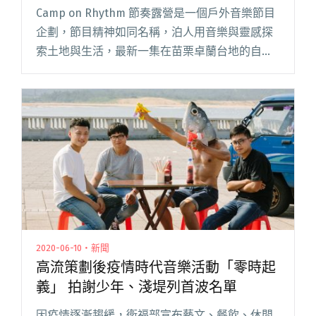
AR擴增實境Live Session
Camp on Rhythm 節奏露營是一個戶外音樂節目
企劃，節目精神如同名稱，泊人用音樂與靈感探
索土地與生活，最新一集在苗栗卓蘭台地的自然
圈農場取景，以 Lofi 為主題，由新生代實力樂團
我是機車少女合成器手 dotzio，以及入圍今年金
閱讀全文 "金音獎最佳新人入圍的ＷADE DAO、
我是機車少女合成器手dotzio 嘗試首次的AR擴增
實境Live Session"
2020-06-10・新聞
高流策劃後疫情時代音樂活動「零時起
義」 拍謝少年、淺堤列首波名單
因疫情逐漸趨緩，衛福部宣布藝文、餐飲、休閒