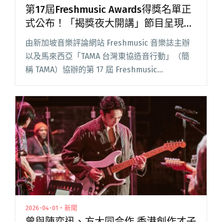
第17屆Freshmusic Awards得獎名單正
式公布！「揭獎夜大開講」節目呈現評
審過程
由新加坡音樂評論網站 Freshmusic 音樂誌主辦
以及馬來西亞「TAMA 台灣東協造音行動」（簡
稱 TAMA）協辦的第 17 屆 Freshmusic
Awards（簡稱FMA），在 20 日公布得獎名單，
本屆最大贏家為「豎琴女神」蘇珮閱讀全文 "第17
屆Freshmusic Awards得獎名單正式公布！「揭
獎夜大開講」節目呈現評審過程"
2026-04-01・新聞
曾與陳奕迅、方大同合作 香港創作才子