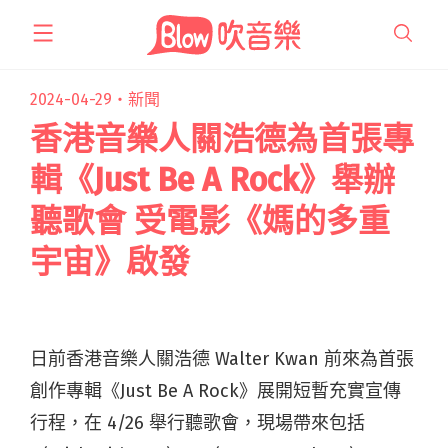
跳
至
主
要
2024-04-29・
新聞
內
香港⾳樂⼈關浩德為⾸張專
容
輯《Just Be A Rock》舉辦
聽歌會 受電影《媽的多重
宇宙》啟發
⽇前香港⾳樂⼈關浩德 Walter Kwan 前來為⾸張
創作專輯《Just Be A Rock》展開短暫充實宣傳
⾏程，在 4/26 舉⾏聽歌會，現場帶來包括