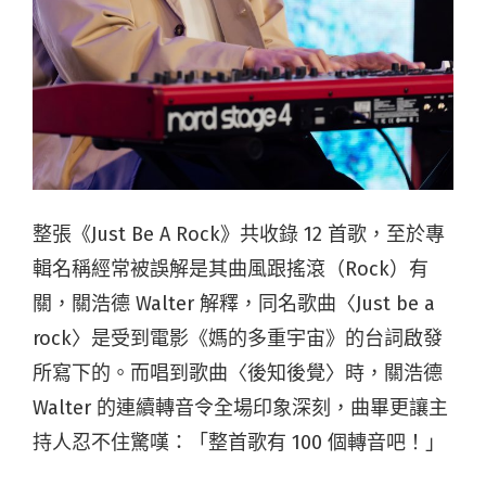
整張
《Just Be A Rock》共收錄
12
首歌，至於專
輯名稱經常被誤解是其曲風跟搖滾（Rock）有
關，
關浩德 Walter
解釋，同名歌曲〈Just be a
rock〉是受到電影《媽的多重宇宙》的台詞啟發
所寫下的。而
唱到歌曲〈後知後覺〉時，關浩德
Walter 的連續轉音令全場印象深刻，曲畢更讓主
持人忍不住驚嘆：「整首歌有 100 個轉音吧！」