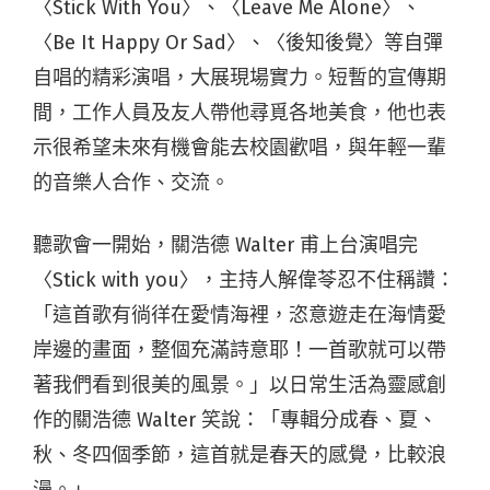
〈Stick With You〉、〈Leave Me Alone〉、
〈Be It Happy Or Sad〉、〈後知後覺〉等⾃彈
⾃唱的精彩演唱，⼤展現場實⼒。短暫的宣傳期
間，⼯作⼈員及友⼈帶他尋覓各地美食，他也表
示很希望未來有機會能去校園歡唱，與年輕⼀輩
的⾳樂⼈合作、交流。
聽歌會⼀開始，關浩德 Walter 甫上台演唱完
〈Stick with you〉，主持⼈解偉苓忍不住稱讚：
「這⾸歌有徜徉在愛情海裡，恣意遊走在海情愛
岸邊的畫⾯，整個充滿詩意耶！⼀⾸歌就可以帶
著我們看到很美的風景。」以⽇常⽣活為靈感創
作的關浩德 Walter 笑說：「專輯分成春、夏、
秋、冬四個季節，這⾸就是春天的感覺，比較浪