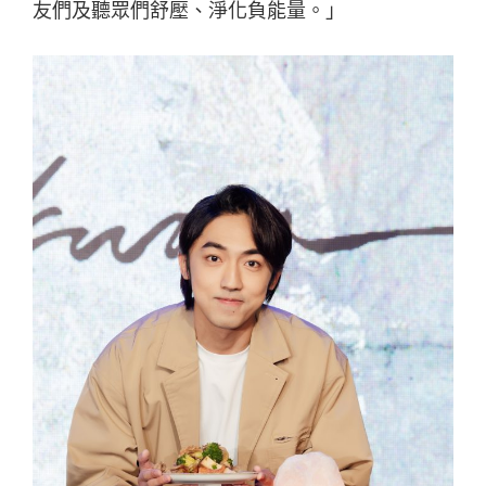
友們及聽眾們舒壓、淨化負能量。」