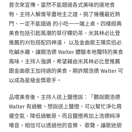
⾸次來宣傳，當然不能錯過各式美味的道地食
物，主持⼈解偉苓盡地主之誼，挑了幾種最近熱
⾨、⼀定不能錯過 的⼩吃⼀⼀端上桌。四樣經典
美食包括引起風潮的草仔粿奶茶、米其林必比登
推薦的刈包搭配四神湯， 以及⾦曲歌王陳奕迅必
吃鹹⽔雞，讓關浩德 Walter 體驗本地獨特的美食
風味。主持⼈強調，希望藉由米其林必比登推薦
跟⾦曲歌王加持過的美食，期許關浩德 Walter 可
以成為星級⾦獎歌⼿。
品嚐美食後，主持人送上鹽燈說：「聽說關浩德
Walter 有過敏，想說送上鹽燈，可以幫忙淨化周
邊空氣、降低過敏原。而且鹽燈再加上浩德純淨
嗓音，相信可以透過他的音樂、 歌聲，讓歌迷朋