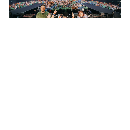
由於有過北流的演出經驗，怕胖團的團員們表示
為了準備《搞砸高流》，這次他們早早就開始恢
復健康的生活習慣，不但勤於運動更調整飲食習
慣，也因為團員們得出色「表現」，讓工作人員
都跟著一起響應，互相監督之下，大家更開玩笑
地表示，鼓手老外或許有機會完成上次演出時，
胖友們高喊「脫衣服」的心願，如果大家錯過這
場，就真的搞砸了！