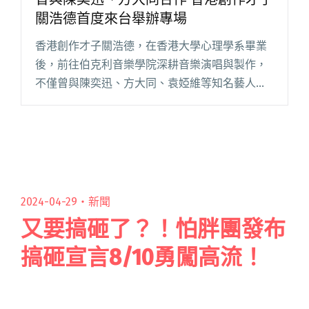
關浩德首度來台舉辦專場
香港創作才子關浩德，在香港大學心理學系畢業
後，前往伯克利音樂學院深耕音樂演唱與製作，
不僅曾與陳奕迅、方大同、袁婭維等知名藝人合
作，更以細膩創作打動人心。 他集演唱、創作、
編曲實力於一身，2023 年首張專輯《Just Be A
Rock》發閱讀全文 "曾與陳奕迅、方大同合作 香
港創作才子關浩德首度來台舉辦專場"
2024-04-29・
新聞
又要搞砸了？！怕胖團發布
搞砸宣言8/10勇闖高流！