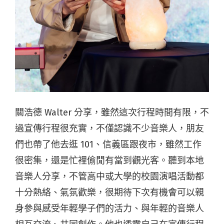
關浩德 Walter 分享，雖然這次⾏程時間有限，不
過宣傳⾏程很充實，不僅認識不少⾳樂⼈，朋友
們也帶了他去逛 101、信義區跟夜市，雖然⼯作
很密集，還是忙裡偷閒有當到觀光客。聽到本地
⾳樂⼈分享，不管⾼中或⼤學的校園演唱活動都
⼗分熱絡、氣氛歡樂，很期待下次有機會可以親
⾝參與感受年輕學⼦們的活⼒、與年輕的⾳樂⼈