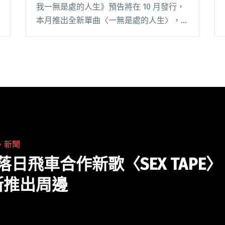
饒舌歌手桃子A1J
我一無是處的人生》預告將在 10 月發行，
本月推出全新單曲〈一無是處的人生〉，更
是這張專輯的同名主題曲。歌曲搭檔台越混
血饒舌歌手桃子 A1J，寫下人生在極其低潮
之時所奮力揮出的反擊之拳！ 閱讀全文
"K6劉家凱預告10月發行專輯《太棒了！我
一無是處的人生》 新歌〈一無是處的人
生〉搭檔台越混血饒舌歌手桃子A1J"
・
新聞
與落日飛車合作新歌〈SEX TAPE〉
斯推出周邊