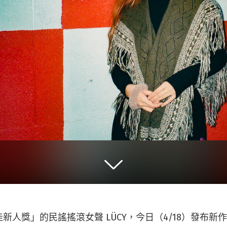
人獎」的民謠搖滾女聲 LÜCY，今日（4/18）發布新作〈