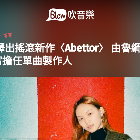
・
新聞
Y釋出搖滾新作〈Abettor〉 由魯
富擔任單曲製作人