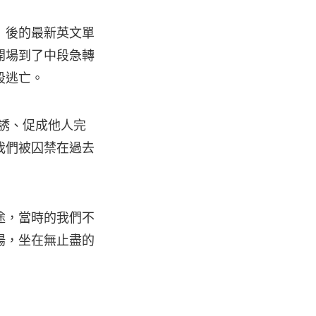
〉
後的最新英文單
開場到了中段急轉
段逃亡。
勸誘、促成他人完
我們被囚禁在過去
途，當時的我們不
陽，坐在無止盡的