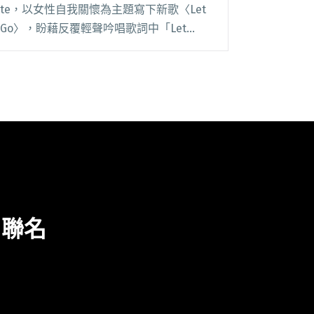
te，以女性自我關懷為主題寫下新歌〈Let
Go〉，盼藉反覆輕聲吟唱歌詞中「Let
GO」能幫助到遭逢劈腿、冷暴力受傷的人
排解無助無力感，在找到傷痛的出口之餘，
用歌聲撫慰每個心靈受傷的她，更希望透過
這閱讀全文 "以女性自我關懷為主題 壞特?
te搶先釋出第二張專輯新歌〈Let Go〉"
 聯名