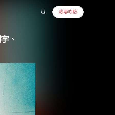
我要吹稿
綱宇、