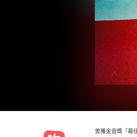
曾獲金音獎「最佳新