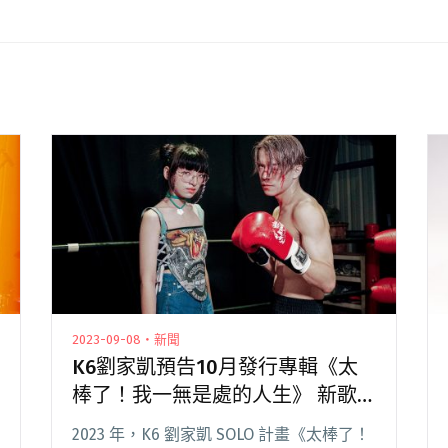
2023-09-08・新聞
K6劉家凱預告10月發行專輯《太
棒了！我一無是處的人生》 新歌
〈一無是處的人生〉搭檔台越混血
2023 年，K6 劉家凱 SOLO 計畫《太棒了！