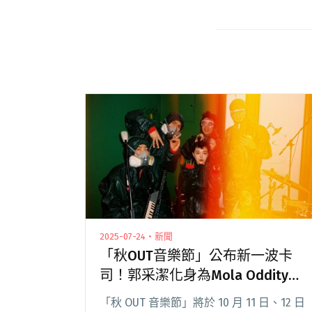
2025-07-24・新聞
「秋OUT音樂節」公布新一波卡
司！郭采潔化身為Mola Oddity主
唱登台
「秋 OUT 音樂節」將於 10 月 11 日、12 日