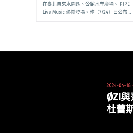
在臺北自來水園區、公館水岸廣場、 PIPE
Live Music 熱鬧登場。昨（7/24）日公布全
新陣容，首次在台演出的神秘新團 Mola
Oddity，由郭采潔化名 Birdy K 閱讀全文
"「秋OUT音樂節」公布新一波卡司！郭采
潔化身為Mola Oddity主唱登台"
2024-04-18
ØZI
杜蕾