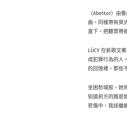
〈Abettor〉由
曲。同樣帶有英
直下，把聽眾帶
LÜCY 在新歌
成犯罪行為的人
的回憶裡，那些
坐困愁城般，她
知道前方的路是
悲傷中，我該繼