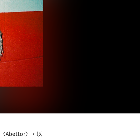
Abettor〉，以