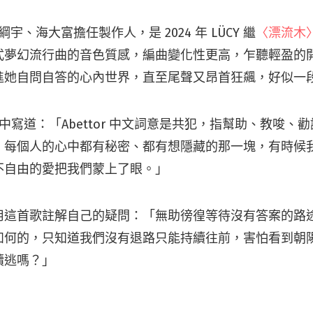
魯綱宇、海大富擔任製作人，是 2024 年 LÜCY 繼
〈漂流木
式夢幻流行曲的音色質感，編曲變化性更高，乍聽輕盈的
進她自問自答的心內世界，直至尾聲又昂首狂飆，好似一
文案中寫道：「Abettor 中文詞意是共犯，指幫助、教唆、
。每個人的心中都有秘密、都有想隱藏的那一塊，有時候
不自由的愛把我們蒙上了眼。」
用這首歌註解自己的疑問：「無助徬徨等待沒有答案的路
如何的，只知道我們沒有退路只能持續往前，害怕看到朝
續逃嗎？」