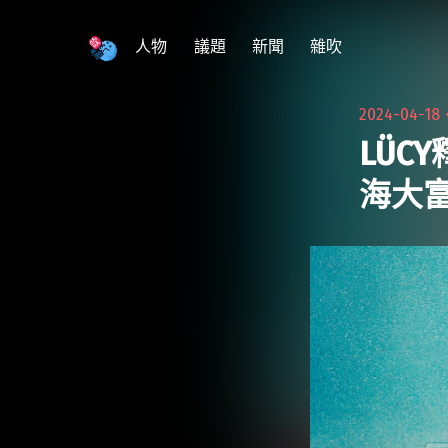
跳
至
人物
議題
新聞
雜吹
主
要
2024-04-18
內
LÜC
容
海大