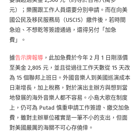
要價超過美金 2,500 元（約等於台幣八萬多
元）；樂團跟工作人員還要分別申請。而在向美
國公民及移民服務局（USCIS）繳件後，若時間
急迫、不想乾等簽證通過，還得另付「加急
費」。
據
告示牌報導
，此加急費於今年 2 月 1 日剛漲價
至美金 2,805 元，並且從過往工作天數從 15 天改
為 15 個聯邦上班日。外國音樂人到美國巡演成本
日漸增長，加上稅務，對於演出主辦方與想到當
地發展的海外音樂人都不容易。小島大歌在制度
上，仍可為 Putad 慎重申請工作簽證、繳交加急
費，雖對主辦單位確實是一筆不小的支出，但面
對美國嚴厲的海關不可心存僥倖。