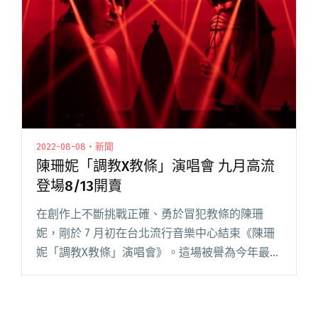
派對」早鳥閱讀全文 "城市遊牧影展即將揭幕 暖
場戶外怪奇派對早鳥票開賣！"
2022-08-08・新聞
陳珊妮「調教X教條」演唱會 九月高流
登場8/13開賣
在創作上不斷挑戰正確、勇於冒犯教條的陳珊
妮，剛於 7 月初在台北流行音樂中心結束《陳珊
妮「調教X教條」演唱會》。這場被譽為今年最屌
的演唱會就要前進南台灣高雄。 女王陳珊妮正式
向音樂子民宣佈將在 9 月 17 日於高雄流行音樂中
心開唱，演唱會閱讀全文 "陳珊妮「調教X教條」