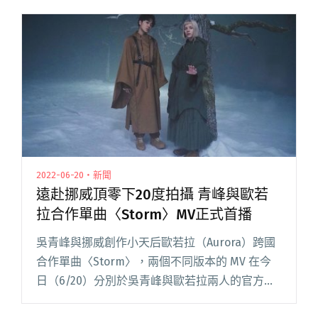
2022-06-20・新聞
遠赴挪威頂零下20度拍攝 青峰與歐若
拉合作單曲〈Storm〉MV正式首播
吳青峰與挪威創作小天后歐若拉（Aurora）跨國
合作單曲〈Storm〉，兩個不同版本的 MV 在今
日（6/20）分別於吳青峰與歐若拉兩人的官方
Youtube 頻道上首播。 此次 MV 的腳本概念來源