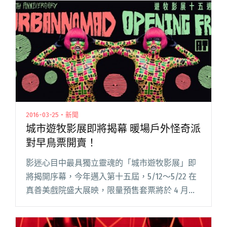
於二人的線上會議討論發想，並邀請挪威當地閱
讀全文 "遠赴挪威頂零下20度拍攝 青峰與歐若拉
合作單曲〈Storm〉MV正式首播"
2016-03-25・新聞
城市遊牧影展即將揭幕 暖場戶外怪奇派
對早鳥票開賣！
影迷心目中最具獨立靈魂的「城市遊牧影展」即
將揭開序幕，今年邁入第十五屆，5/12～5/22 在
真善美戲院盛大展映，限量預售套票將於 4 月上
旬正式啟售。此外，暖場活動也陸續開跑，4/16
在微遠虎山舉辦的「遊牧影展十五週年戶外怪奇