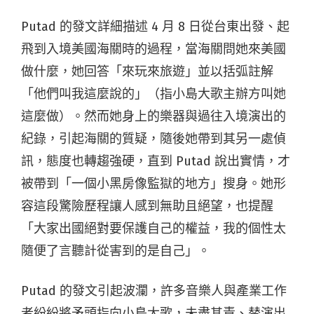
Putad 的發文詳細描述 4 月 8 日從台東出發、起
飛到入境美國海關時的過程，當海關問她來美國
做什麼，她回答「來玩來旅遊」並以括弧註解
「他們叫我這麼說的」（指小島大歌主辦方叫她
這麼做）。然而她身上的樂器與過往入境演出的
紀錄，引起海關的質疑，隨後她帶到其另一處偵
訊，態度也轉趨強硬，直到 Putad 說出實情，才
被帶到「一個小黑房像監獄的地方」搜身。她形
容這段驚險歷程讓人感到無助且絕望，也提醒
「大家出國絕對要保護自己的權益，我的個性太
隨便了言聽計從害到的是自己」。
Putad 的發文引起波瀾，許多音樂人與產業工作
者紛紛將矛頭指向小島大歌，未盡其責、替演出