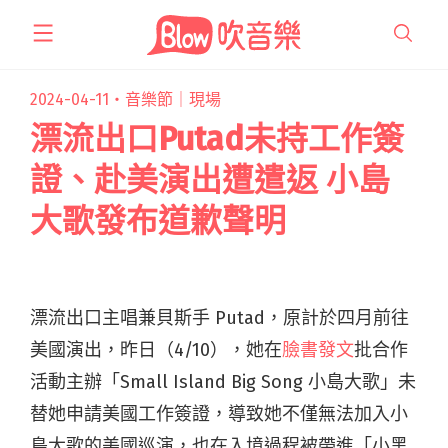
跳
至
主
要
2024-04-11・
音樂節｜現場
內
漂流出口Putad未持工作簽
容
證、赴美演出遭遣返 小島
大歌發布道歉聲明
漂流出口主唱兼貝斯手 Putad，原計於四月前往
美國演出，昨日（4/10），她在
臉書發文
批合作
活動主辦「Small Island Big Song 小島大歌」未
替她申請美國工作簽證，導致她不僅無法加入小
島大歌的美國巡演，也在入境過程被帶進「小黑