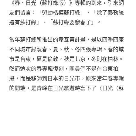
《春．日光（蘇打綠版）》專輯的到來，引來網
友們留言：「勞動楷模蘇打綠」、「除了泰勒絲
還有蘇打綠」、「蘇打綠要發春了」。
當年蘇打綠所推出的韋瓦第計畫，是以四季四座
不同城市錄製春、夏、秋、冬四張專輯。春的城
市是台東，
夏是倫敦
，秋是北京，冬則在柏林。
然而這次的春專輯復刻，團員們不是在台東拍
攝，而是移師到日本的日光市，原來當年春專輯
的開端，是青峰在日光旅遊時寫下了〈日光（蘇
打綠版）〉這首專輯同名歌曲，如今蘇打綠全員
集合，前往日光當地采風並且拍攝相關視覺影
片，是還原也是圓一個夢。
圓夢的代價，就是蘇打綠團員們必須在香港演唱