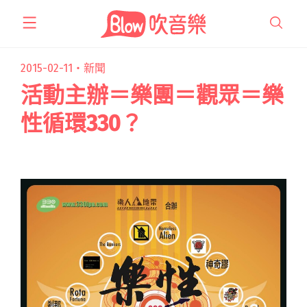
跳
至
主
要
2015-02-11・
新聞
內
活動主辦＝樂團＝觀眾＝樂
容
性循環330？