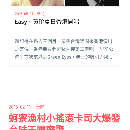
2015-05-31・新聞
Easy、黃玠夏日香港開唱
還記得在過去三個月，眾多台灣樂團來香港演出
之盛況，香港朋友們趕緊迎接第二浪吧！ 早前公
佈了首次來港之Green Eyes，老王的吸引力果真
非凡，聽說反應不俗。現在要公佈的兩個台灣獨
立團的名字，也是大家要掏錢包無保留買票吧！
首先要比老王早兩天閱讀全文 "Easy、黃玠夏日
香港開唱"
2015-02-11・
新聞
蚵寮漁村小搖滾卡司大爆發