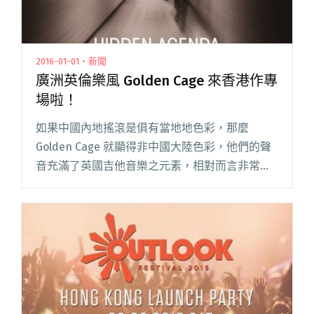
2016-01-01・新聞
廣洲英倫樂風 Golden Cage 來香港作專
場啦！
如果中國內地搖滾是俱有當地地色彩，那麼
Golden Cage 就顯得非中國大陸色彩，他們的聲
音充滿了英國吉他音樂之元素，相對而言非常地
外國化，更難能可貴的是他們是來自南方廣州，
很有親切感覺。三人樂團 Golden Cage 由 Hover
閱讀全文 "廣洲英倫樂風 Golden Cage 來香港作
專場啦！"