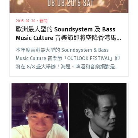
2015-07-30・新聞
歐洲最大型的 Soundsystem 及 Bass
Music Culture 音樂節即將空降香港馬
鞍山！
本年度香港最大型的 Soundsystem & Bass
Music Culture 音樂節「OUTLOOK FESTIVAL」即
將在 8/8 盛大舉辦！海邊、啤酒和音樂絕對是夏
日首選的絕妙組合，這場卡司陣容強大、音響設
備豪華的派對閱讀全文 "歐洲最大型的
Soundsystem 及 Bass Music Culture 音樂節即將
空降香港馬鞍山！"