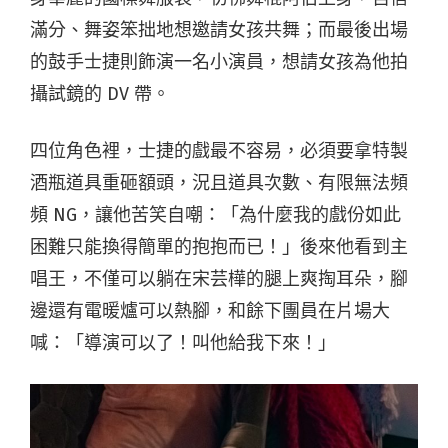
滿分、舞姿笨拙地想邀請女孩共舞；而最後出場
的鼓手士捷則飾演一名小演員，想請女孩為他拍
攝試鏡的 DV 帶。
四位角色裡，士捷的戲最不容易，必須要拿特製
酒瓶道具重砸額頭，況且道具次數、有限無法頻
頻 NG，讓他苦笑自嘲：「為什麼我的戲份如此
困難只能換得簡單的抱抱而已！」後來他看到主
唱王，不僅可以躺在宋芸樺的腿上爽掏耳朵，腳
邊還有電暖爐可以熱腳，和餘下團員在片場大
喊：「導演可以了！叫他給我下來！」