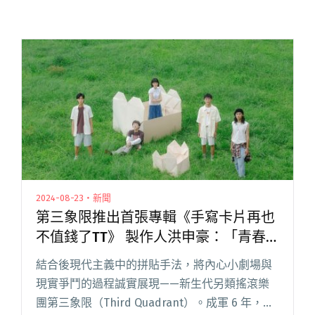
2024-08-23・新聞
第三象限推出首張專輯《手寫卡片再也
不值錢了TT》 製作人洪申豪：「青春
期彆扭集大成。」
結合後現代主義中的拼貼手法，將內心小劇場與
現實爭鬥的過程誠實展現——新生代另類搖滾樂
團第三象限（Third Quadrant）。成軍 6 年，推