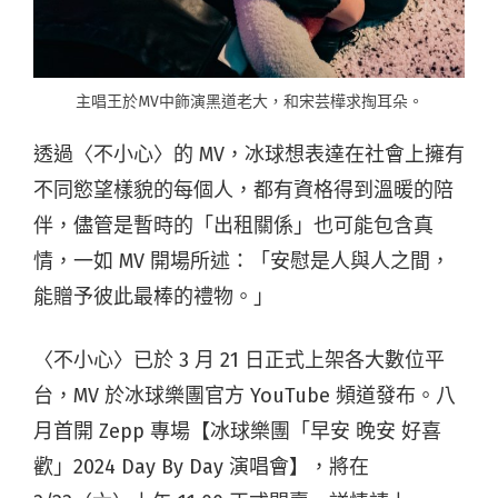
主唱王於MV中飾演黑道老大，和宋芸樺求掏耳朵。
透過〈不小心〉的 MV，冰球想表達在社會上擁有
不同慾望樣貌的每個人，都有資格得到溫暖的陪
伴，儘管是暫時的「出租關係」也可能包含真
情，一如 MV 開場所述：「安慰是人與人之間，
能贈予彼此最棒的禮物。」
〈不小心〉已於 3 月 21 日正式上架各大數位平
台，MV 於冰球樂團官方 YouTube 頻道發布。八
月首開 Zepp 專場【冰球樂團「早安 晚安 好喜
歡」2024 Day By Day 演唱會】，將在