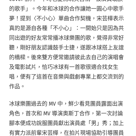
的歌手」。今年和冰球的合作讓她一圓心中歌手
夢！提到〈不小心〉單曲合作契機，宋芸樺表示
真的是源自各種「不小心」：一開始只是因為共
同出遊的好友常常播冰球樂團的歌，覺得非常好
聽，剛好朋友認識鼓手士捷，遂跟冰球搭上友誼
的橋樑。後來雙方便常邀請彼此去自己的演唱會
及電影試片，恰巧冰球有一首歌很適合找女生
唱，便有了這首在音樂與戲劇專業上都交流到的
作品。
冰球樂團過去的 MV 中，鮮少看見團員露面出演
角色，首次和 MV 導演奧斯丁合作，第一次討論
腳本便成功說服團員獻出演員處「男」秀；加上
有實力派前輩宋芸樺，在拍片現場協助引導團員