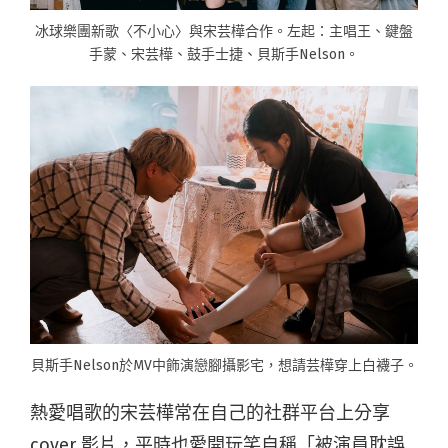
冰球樂團新歌〈不小心〉與宋芸樺合作。左起：主唱王、鍵盤
手蒙、宋芸樺、鼓手士捷、貝斯手Nelson。
貝斯手Nelson於MV中飾演戀腳攝影宅，想請芸樺穿上白襪子。
熱愛唱歌的宋芸樺常在自己的社群平台上分享
cover 影片，平時也愛開玩笑自稱「被演員耽誤