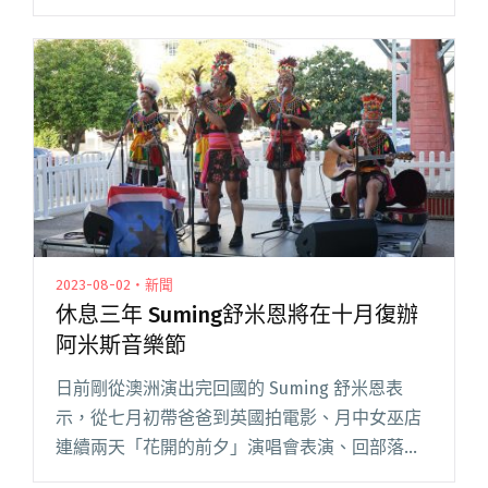
出首張專輯《手寫卡片再也不值錢了TT》，由
VOOID 的靈魂人物洪申豪操刀製作，而他們也將
於 閱讀全文 "第三象限推出首張專輯《手寫卡片
再也不值錢了TT》 製作人洪申豪：「青春期彆扭
集大成。」"
2023-08-02・新聞
休息三年 Suming舒米恩將在十月復辦
阿米斯音樂節
日前剛從澳洲演出完回國的 Suming 舒米恩表
示，從七月初帶爸爸到英國拍電影、月中女巫店
連續兩天「花開的前夕」演唱會表演、回部落參
加豐年祭、一直到月底的國外交流，七月對他來