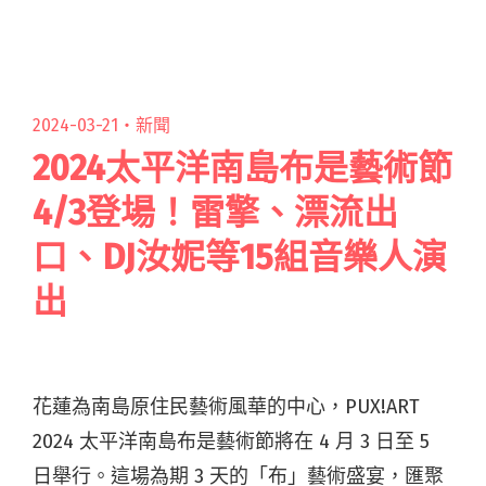
"「從我眼裡的世界延伸出的一本有聲日記」
LÜCY發布首張同名專輯《LÜCY》"
2024-03-21・
新聞
2024太平洋南島布是藝術節
4/3登場！雷擎、漂流出
口、DJ汝妮等15組音樂人演
出
花蓮為南島原住民藝術風華的中心，PUX!ART
2024 太平洋南島布是藝術節將在 4 月 3 日至 5
日舉行。這場為期 3 天的「布」藝術盛宴，匯聚