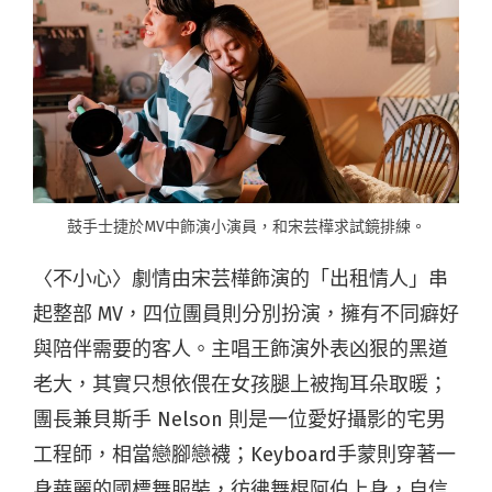
鼓手士捷於MV中飾演小演員，和宋芸樺求試鏡排練。
〈不小心〉劇情由宋芸樺飾演的「出租情人」串
起整部 MV，四位團員則分別扮演，擁有不同癖好
與陪伴需要的客人。主唱王飾演外表凶狠的黑道
老大，其實只想依偎在女孩腿上被掏耳朵取暖；
團長兼貝斯手 Nelson 則是一位愛好攝影的宅男
工程師，相當戀腳戀襪；Keyboard手蒙則穿著一
身華麗的國標舞服裝，彷彿舞棍阿伯上身，自信