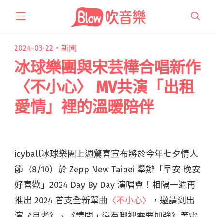
跳
至
主
要
2024-03-22・
新聞
內
冰球樂團與宋芸樺合唱新作
容
〈不小心〉 MV共演「出租
愛情」裡的溫暖陪伴
icyball冰球樂團上週驚喜宣布將於今年七夕情人
節（8/10）於 Zepp New Taipei 舉辦「早安 晚安
好喜歡」2024 Day By Day 演唱會！相隔一週再
推出 2024 首支全新單曲
〈不小心〉
，邀請到出
演《月老》、《請問，還有哪裡需要加強》等電