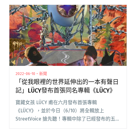
說就像馬拉松賽跑，現在終於能夠繼續好好宣傳
即將在 10/8、10/閱讀全文 "休息三年 Suming舒
米恩將在十月復辦阿米斯音樂節"
2022-06-10・新聞
「從我眼裡的世界延伸出的一本有聲日
記」LÜCY發布首張同名專輯《LÜCY》
寶藏女孩 LÜCY 甫在六月發布首張專輯
《LÜCY》，並於今日（6/10）將全輯放上
StreetVoice 搶先聽！專輯中除了已經發布的五首
代表作〈CACTUS〉、〈heaven.zip〉等，還包括
六首未曝光新歌。LÜCY 形容，這張專輯閱讀全文