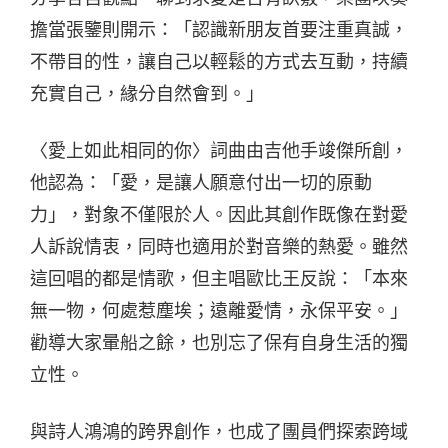
擔當張鑒則開示：「認識新朋友首要注重真誠，
不帶目的性，讓自己以輕鬆的方式去互動，持續
充實自己，緣分自然會到。」
〈愛上如此相同的你〉詞曲由吉他手竣傑所創，
他認為：「愛，是讓人願意付出一切的原動
力」，對象不僅限於人。因此其創作既像在對愛
人訴說情衷，同時也適用於對音樂的熱愛。雖然
這回唱的都是情歌，但主唱歐比王反說：「本來
無一物，何處惹塵埃；遠離愛情，永保平安。」
勸導大家暈船之餘，也別忘了保有自身生活的獨
立性。
與詩人鴻鴻的跨界創作，也成了團員們探索跨域