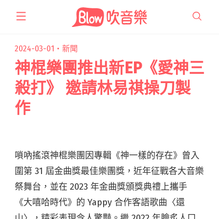
跳
至
主
要
2024-03-01・
新聞
內
神棍樂團推出新EP《愛神三
容
殺打》 邀請林易祺操刀製
作
嗩吶搖滾神棍樂團因專輯《神一樣的存在》曾入
圍第 31 屆金曲獎最佳樂團獎，近年征戰各大音樂
祭舞台，並在 2023 年金曲獎頒獎典禮上攜手
《大嘻哈時代》的 Yappy 合作客語歌曲〈還
山〉，精彩表現令人驚豔。繼 2022 年膾炙人口