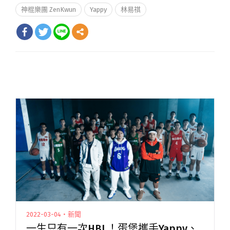
神棍樂團 ZenKwun
Yappy
林易祺
2022-03-04・新聞
一生只有一次HBL！蛋堡攜手Yappy、