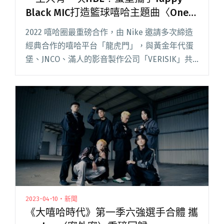
Black MIC打造籃球嘻哈主題曲〈One
Time〉
2022 嘻哈圈最重磅合作，由 Nike 邀請多次締造
經典合作的嘻哈平台「龍虎門」，與黃金年代蛋
堡、JNCO、滿人的影音製作公司「VERISIK」共
同聯手，為籃球與嘻哈圈帶來驚喜跨界合作主題
曲〈One Time〉。歌曲由蛋堡操刀製作，並帶著
閱讀全文 "一生只有一次HBL！蛋堡攜手Yappy、
Black MIC打造籃球嘻哈主題曲〈One Time〉"
2023-04-10・新聞
《大嘻哈時代》第一季六強選手合體 攜