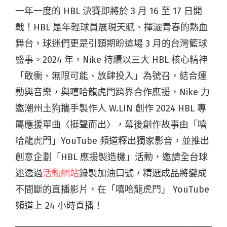
一年一度的 HBL 決賽即將於 3 月 16 至 17 日開
戰！HBL 是年輕球員展現天賦、揮灑青春的熱血
舞台，球迷們更是引頸期盼這場 3 月的台灣籃球
盛事。2024 年，Nike 持續以三大 HBL 核心精神
「敢衝、無限可能、放肆投入」為號召，結合運
動與音樂，與嘻哈龍虎門跨界合作應援，Nike 力
邀潮州土狗攜手製作人 W.LIN 創作 2024 HBL 專
屬應援單曲〈挺聲而出〉，幕後創作故事由「嘻
哈龍虎門」YouTube 頻道釋出獨家影音，並推出
創意企劃「HBL 應援製造機」活動，邀請全台球
迷透過
活動網站
錄製加油口號，精選成品將變成
不間斷的直播影片，在「嘻哈龍虎門」 YouTube
頻道上 24 小時直播！