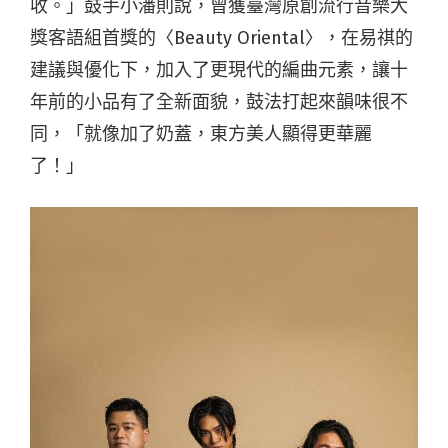
收。」鼓手小潘則說，曾獲臺灣原創流行音樂大
獎客語組首獎的〈Beauty Oriental〉，在易祺的
建議與優化下，加入了更現代的編曲元素，讓十
年前的小品有了全新面貌，鼓法打起來韻味很不
同，「就像加了奶蓋，東方美人顯得更華麗
了！」