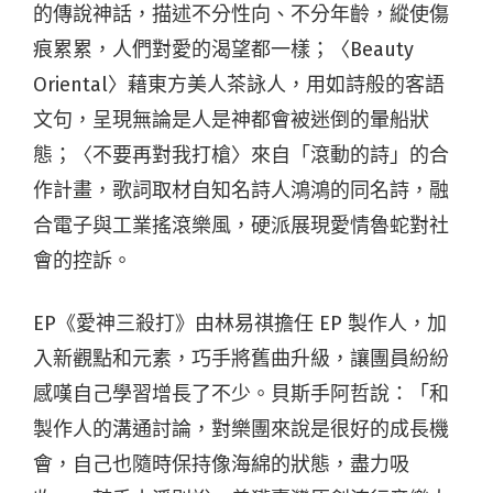
的傳說神話，描述不分性向、不分年齡，縱使傷
痕累累，人們對愛的渴望都一樣；〈Beauty
Oriental〉藉東方美人茶詠人，用如詩般的客語
文句，呈現無論是人是神都會被迷倒的暈船狀
態；〈不要再對我打槍〉來自「滾動的詩」的合
作計畫，歌詞取材自知名詩人鴻鴻的同名詩，融
合電子與工業搖滾樂風，硬派展現愛情魯蛇對社
會的控訴。
EP《愛神三殺打》由林易祺擔任 EP 製作人，加
入新觀點和元素，巧手將舊曲升級，讓團員紛紛
感嘆自己學習增長了不少。貝斯手阿哲說：「和
製作人的溝通討論，對樂團來說是很好的成長機
會，自己也隨時保持像海綿的狀態，盡力吸