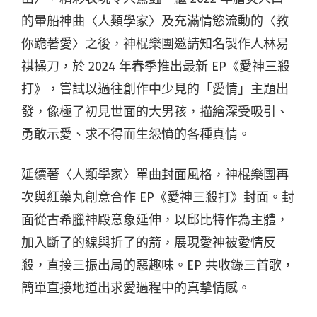
的暈船神曲〈人類學家〉及充滿情慾流動的〈教
你跪著愛〉之後，神棍樂團邀請知名製作人林易
祺操刀，於 2024 年春季推出最新 EP《愛神三殺
打》，嘗試以過往創作中少見的「愛情」主題出
發，像極了初見世面的大男孩，描繪深受吸引、
勇敢示愛、求不得而生怨憤的各種真情。
延續著〈人類學家〉單曲封面風格，神棍樂團再
次與紅藥丸創意合作 EP《愛神三殺打》封面。封
面從古希臘神殿意象延伸，以邱比特作為主體，
加入斷了的線與折了的箭，展現愛神被愛情反
殺，直接三振出局的惡趣味。EP 共收錄三首歌，
簡單直接地道出求愛過程中的真摯情感。