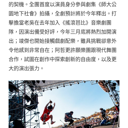
的契機。全團首度以演員身分參與劇集《師大公
園地下社會》拍攝，全劇預計將於今年釋出。打
擊擔當老吳在去年加入《搖滾芭比》音樂劇團
隊，因演出備受好評，今年三月底將熱烈加開演
出；竣傑也開始接觸戲劇配樂，雖具挑戰卻意外
令他感到非常自在；阿哲更許願樂團跟現代舞團
合作，試圖在創作中探索創新的自由度，以及更
大的演出張力。