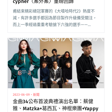
cypher〈案外案〉重磅回歸
甫結束精彩總冠軍賽的《大嘻哈時代2》熱度不
減，有許多選手都因為節目製作升級備受關注，
而上一季經過重重考驗搶下六強的選手——
YoungLee、SOWUT、Yappy、潤少、ZENBØ、
wannasleep，這次全員合體攜合作 cypher〈案
閱讀全文 "《大嘻哈時代》第一季六強選手合體
攜cypher〈案外案〉重磅回歸"
2023-06-09・新聞
金曲34公布首波典禮演出名單：蔡健
雅、Matzka+葛西瓦、神棍樂團+Yappy