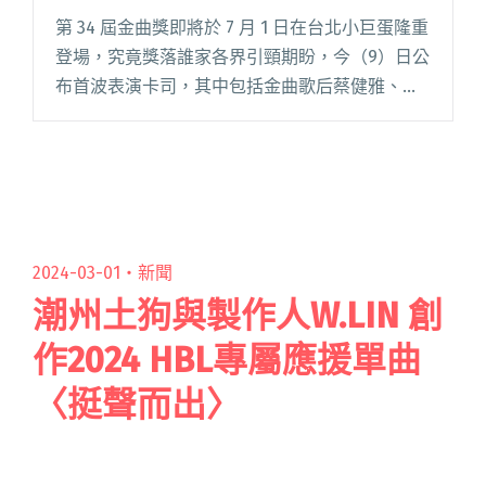
第 34 屆金曲獎即將於 7 月 1 日在台北小巨蛋隆重
登場，究竟獎落誰家各界引頸期盼，今（9）日公
布首波表演卡司，其中包括金曲歌后蔡健雅、
Matzka+葛西瓦、神棍樂團+Yappy 等，多元組合
將帶來精采演出。 在去年金曲獎斬獲四項大獎的
閱讀全文 "金曲34公布首波典禮演出名單：蔡健
雅、Matzka+葛西瓦、神棍樂團+Yappy"
2024-03-01・
新聞
潮州土狗與製作人W.LIN 創
作2024 HBL專屬應援單曲
〈挺聲而出〉