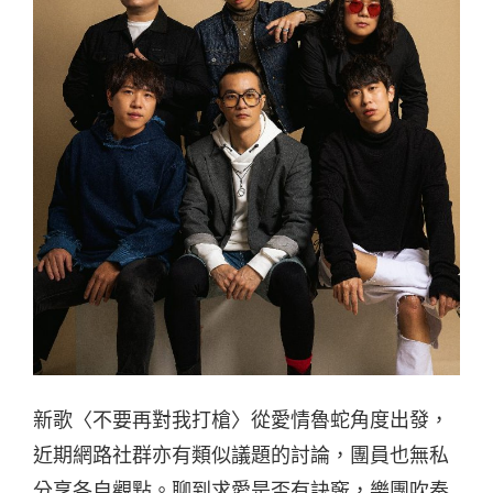
新歌〈不要再對我打槍〉從愛情魯蛇角度出發，
近期網路社群亦有類似議題的討論，團員也無私
分享各自觀點。聊到求愛是否有訣竅，樂團吹奏