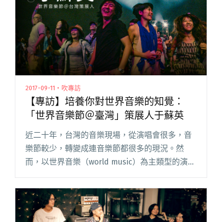
2017-09-11・吹專訪
【專訪】培養你對世界音樂的知覺：
「世界音樂節＠臺灣」策展人于蘇英
近二十年，台灣的音樂現場，從演唱會很多，音
樂節較少，轉變成連音樂節都很多的現況。然
而，以世界音樂（world music）為主類型的演出
一向都屬少數，即使有，也規模有限。長青的活
動如大大樹音樂圖像主辦的「流浪之歌音樂
節」，多年來，也是苦撐著閱讀全文 "【專訪】
培養你對世界音樂的知覺：「世界音樂節＠臺