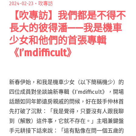
2024-02-23・
吹專訪
【吹專訪】我們都是不得不
長大的彼得潘——我是機車
少女和他們的首張專輯
《I’mdifficult》
新春伊始，和我是機車少女（以下簡稱機少）的
四位成員對坐談論新專輯《I’mdifficult》，開場
話題如同年節遠房親戚的問候，好在鼓手仲林首
先打破了沉默：「我是覺得，只要沒有人跟我聊
到（解散）這件事，它就不存在。」主唱兼鍵盤
手元耕接下話來說：「這有點像在問一個五歲的