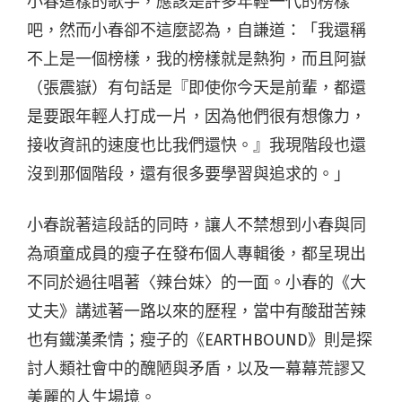
小春這樣的歌手，應該是許多年輕一代的榜樣
吧，然而小春卻不這麼認為，自謙道：「我還稱
不上是一個榜樣，我的榜樣就是熱狗，而且阿嶽
（張震嶽）有句話是『即使你今天是前輩，都還
是要跟年輕人打成一片，因為他們很有想像力，
接收資訊的速度也比我們還快。』我現階段也還
沒到那個階段，還有很多要學習與追求的。」
小春說著這段話的同時，讓人不禁想到小春與同
為頑童成員的瘦子在發布個人專輯後，都呈現出
不同於過往唱著〈辣台妹〉的一面。小春的《大
丈夫》講述著一路以來的歷程，當中有酸甜苦辣
也有鐵漢柔情；瘦子的《EARTHBOUND》則是探
討人類社會中的醜陋與矛盾，以及一幕幕荒謬又
美麗的人生場境。