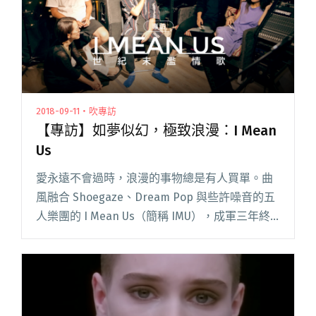
灣」策展人于蘇英"
2018-09-11・吹專訪
【專訪】如夢似幻，極致浪漫：I Mean
Us
愛永遠不會過時，浪漫的事物總是有人買單。曲
風融合 Shoegaze、Dream Pop 與些許噪音的五
人樂團的 I Mean Us（簡稱 IMU），成軍三年終
於發行首張專輯《OST》，邀請知名製作人陳建
騏與錄音師錢煒安聯手打造，收錄了以配樂閱讀
全文 "【專訪】如夢似幻，極致浪漫：I Mean Us"