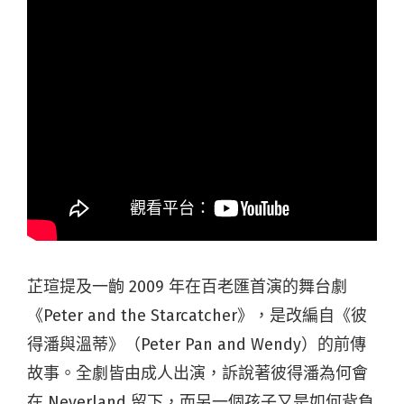
芷瑄提及一齣 2009 年在百老匯首演的舞台劇
《Peter and the Starcatcher》，是改編自《彼
得潘與溫蒂》（Peter Pan and Wendy）的前傳
故事。全劇皆由成人出演，訴說著彼得潘為何會
在 Neverland 留下，而另一個孩子又是如何背負