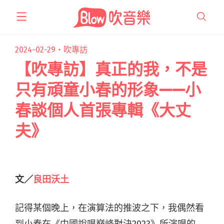
跳
至
主
要
2024-02-29・
吹專訪
內
【吹專訪】真正的我，不是
容
只有頑童小春的形象——小
春談個人首張專輯《大丈
夫》
文／
良田沃土
記得某個晚上，在演算法的推波之下，我偶然看