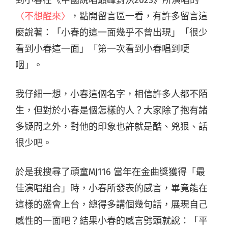
到小春在《中國說唱巔峰對決2023》所演唱的
〈不想醒來〉
，點開留言區一看，有許多留言這
麼說著：「小春的這一面幾乎不曾出現」「很少
看到小春這一面」「第一次看到小春唱到哽
咽」。
我仔細一想，小春這個名字，相信許多人都不陌
生，但對於小春是個怎樣的人？大家除了抱有諸
多疑問之外，對他的印象也許就是酷、兇狠、話
很少吧。
於是我搜尋了頑童MJ116 當年在金曲獎獲得「最
佳演唱組合」時，小春所發表的感言，畢竟能在
這樣的盛會上台，總得多講個幾句話，展現自己
感性的一面吧？結果小春的感言劈頭就說：「平