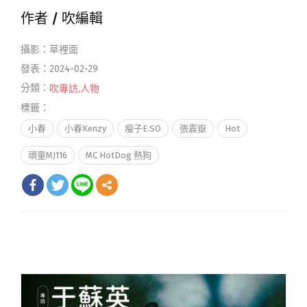
作者 /
吹編輯
攝影：草裡面
發表：2024-02-29
分類：
吹專訪
,
人物
標籤：
小春
小春Kenzy
瘦子E.SO
張震嶽
Hot
頑童MJ116
MC HotDog 熱狗