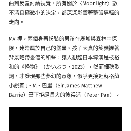
曲到反覆討論視覺，所有關於〈Moonlight〉數
不清且極微小的決定，都深深影響著整張專輯的
走向。
MV 裡，兩個身著扮裝的男孩在廢墟與森林中探
險，建造屬於自己的堡壘。孩子天真的笑顏襯著
背景略帶憂傷的和聲，讓人想起日本導演是枝裕
和的《怪物》（かいぶつ，2023），然而細聽歌
詞，才發現那些夢幻的意象，似乎更接近蘇格蘭
小說家 J‧M‧巴里（Sir James Matthew
Barrie）筆下拒絕長大的彼得潘（Peter Pan）。