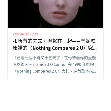
2023-07-27・人物
和所有的失去，聯繫在一起——辛妮歐
康諾的〈Nothing Compares 2 U〉究竟
在唱誰？
「已經七個小時又十五天了，在你帶著你的愛離
開以後⋯⋯」Sinéad O’Connor 在 1990 年翻唱
〈Nothing Compares 2 U〉大紅，這首歌本來是
Prince 在 1984 年《Purple Rain》時閱讀全文
"和所有的失去，聯繫在一起——辛妮歐康諾的
〈Nothing Compares 2 U〉究竟在唱誰？"