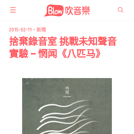
跳
至
主
要
2015-02-11・
新聞
內
捨棄錄音室 挑戰未知聲音
容
實驗 – 惘闻《八匹马》