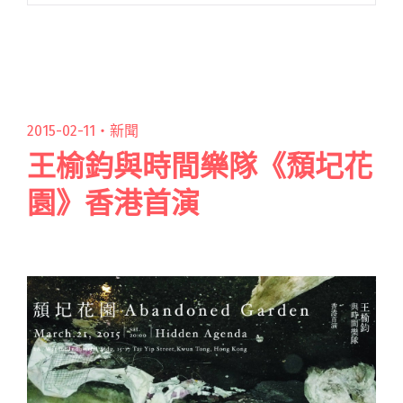
在海內外獲極高評價，屬最活躍於國際舞台的代
表作，專輯中收錄了惘闻樂隊在 2012 至 2014 年
間創作閱讀全文 "經典上線：一次充滿趣味的音
樂嘗試 惘闻樂隊《八匹馬》"
2015-02-11・
新聞
王榆鈞與時間樂隊《頹圮花
園》香港首演