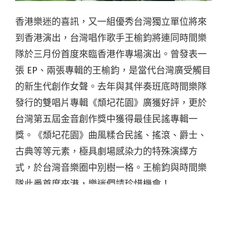
香港樂迷的喜訊，又一組優秀台灣獨立單位將來
到香港演出，台灣唱作歌手王榆鈞將連同時間樂
隊於三月份首度來臨香港作專場演出。曾發表一
張 EP、兩張專輯的王榆鈞，是當代台灣廣受觸目
的新生代創作女聲。去年與其伴奏班底時間樂隊
發行的雙唱片專輯《頹圮花園》廣獲好評，更於
台灣第五屆金音創作獎中獲得最佳民謠專輯一
獎。《頹圮花園》曲風糅合民謠、搖滾、爵士、
古典等等元素，極具劇場感染力的特殊演繹方
式，於台灣音樂圈中別樹一格。王榆鈞與時間樂
隊此番首度來港，樂迷們請珍惜機會！