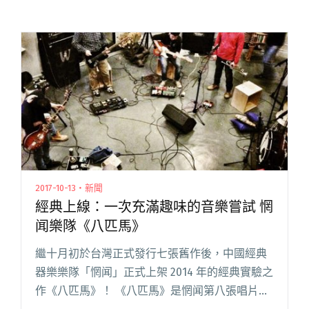
2017-10-13・新聞
經典上線：一次充滿趣味的音樂嘗試 惘
闻樂隊《八匹馬》
繼十月初於台灣正式發行七張舊作後，中國經典
器樂樂隊「惘闻」正式上架 2014 年的經典實驗之
作《八匹馬》！ 《八匹馬》是惘闻第八張唱片，