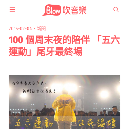
跳
至
主
要
2015-02-04・
新聞
內
100 個周末夜的陪伴 「五六
容
運動」尾牙最終場