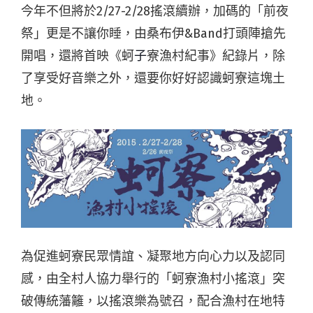
今年不但將於2/27-2/28搖滾續辦，加碼的「前夜
祭」更是不讓你睡，由桑布伊&Band打頭陣搶先
開唱，還將首映《蚵
子
寮漁村紀事》紀錄片，除
了享受好音樂之外，還要你好好認識蚵寮這塊土
地。
為促進蚵寮民眾情誼、凝聚地方向心力以及認同
感，由全村人協力舉行的「蚵寮漁村小搖滾」突
破傳統藩籬，以搖滾樂為號召，配合漁村在地特