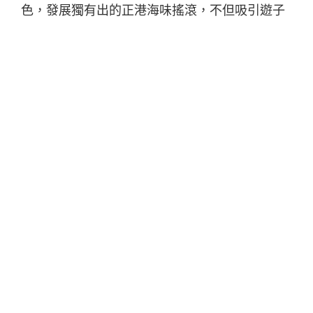
色，發展獨有出的正港海味搖滾，不但吸引遊子
親友返鄉，還有眾多樂迷一齊共襄盛舉，為在地
注入一股新的活水。
自2012年首辦的蚵寮漁村小搖滾，一屆比一屆精
彩，從華麗的舞台車唱到漁港邊，以漁船當作背
景開唱，搖滾樂也伴隨著鹹鹹的海風迎面襲來。
今年除了參加為期兩天的音樂祭之外，別忘了空
下開演前一天的時間，參加「夜前祭」提前感受
濃濃的海口味和在地人情味。