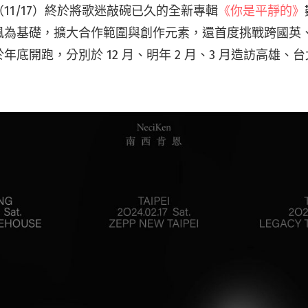
11/17）終於將歌迷敲碗已久的全新專輯
《你是平靜的》
風為基礎，擴大合作範圍與創作元素，還首度挑戰跨國英
年底開跑，分別於 12 月、明年 2 月、3 月造訪高雄、