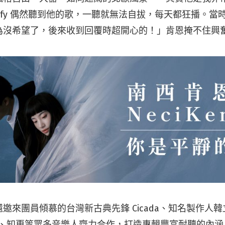
otify 偶然聽到他的歌，一聽就無法自拔，每天都狂播。
為沒希望了，後來收到回覆時超開心的！」肯恩掩不住興
邀來團員傾慕的台灣新古典先鋒 Cicada、知名製作人
Hazy）、知更等眾多音樂人齊力合作，打造專輯豐富耐聽的內涵