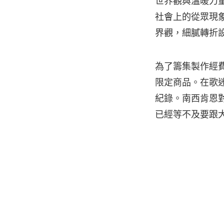
世界觀與溫暖力
社會上的從眾現象，
界觀，細膩轉折
為了籌集製作經費
限定商品。在歌迷
紀錄。南西肯恩
已經等不及要跟