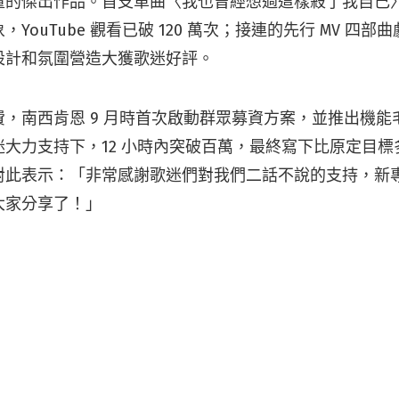
量的傑出作品。首支單曲〈我也曾經想過這樣殺了我自己
YouTube 觀看已破 120 萬次；接連的先行 MV 四
設計和氛圍營造大獲歌迷好評。
，南西肯恩 9 月時首次啟動群眾募資方案，並推出機能
大力支持下，12 小時內突破百萬，最終寫下比原定目標多
對此表示：「非常感謝歌迷們對我們二話不說的支持，新
大家分享了！」