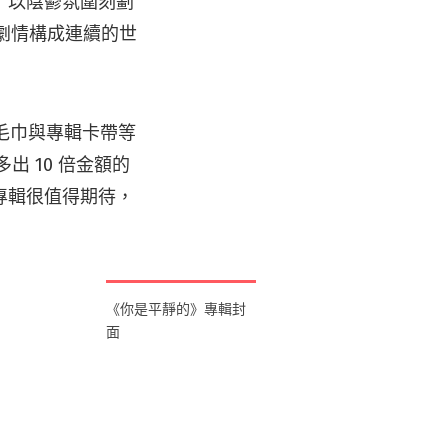
〉以陰鬱氛圍刻劃
部曲劇情構成連續的世
毛巾與專輯卡帶等
出 10 倍金額的
專輯很值得期待，
《你是平靜的》專輯封
面