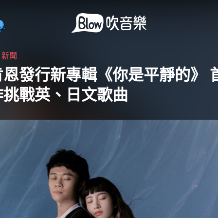
・
新聞
肯恩發行新專輯《你是平靜的》 
作挑戰英、日文歌曲