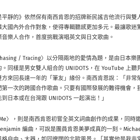
是平靜的》依然保有南西肯恩的招牌新民謠吉他流行與雙
擴大國內外合作對象，使得專輯聽感更加多元。最讓歌迷
際音樂人合作，首度挑戰演唱英文與日文歌曲。
sing / Tracing〉以分隔兩地的愛情為題，是由日本樂團 
同樣是男女雙人組合的 UNIDOTS，在 YouTube 上
雙方來回長達一年的「筆友」緣份。南西肯恩說：「非常
們第一次的跨國合作歌曲。只要有國際發展的難得機會，
到日本或在台灣跟 UNIDOTS 一起演出！」
with Me〉，則是南西肯恩初嘗全英文詞曲創作的成果，同
 Benjamin 編曲，可說是團員肯恩美夢成真的一刻。Michael 
風格自由、大器，如同遼闊的北歐風景。「其實他是我非