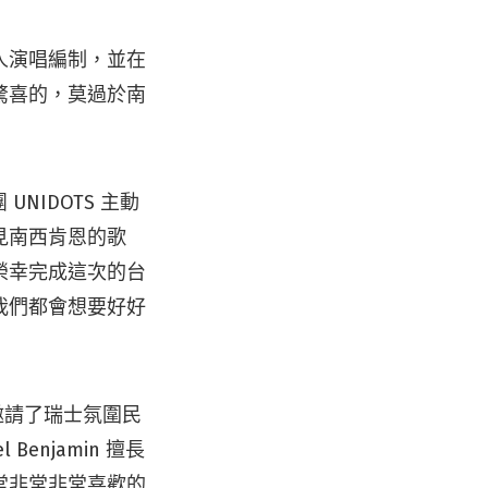
人演唱編制，並在
驚喜的，莫過於南
UNIDOTS 主動
聽見南西肯恩的歌
榮幸完成這次的台
我們都會想要好好
時邀請了瑞士氛圍民
Benjamin 擅長
常非常非常喜歡的