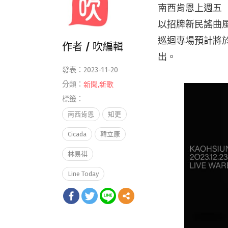
南西肯恩上週五（
以招牌新民謠曲
巡迴專場預計將於
作者 /
吹編輯
出。
發表：2023-11-20
分類：
新聞
,
新歌
標籤：
南西肯恩
知更
Cicada
韓立康
林易祺
Line Today