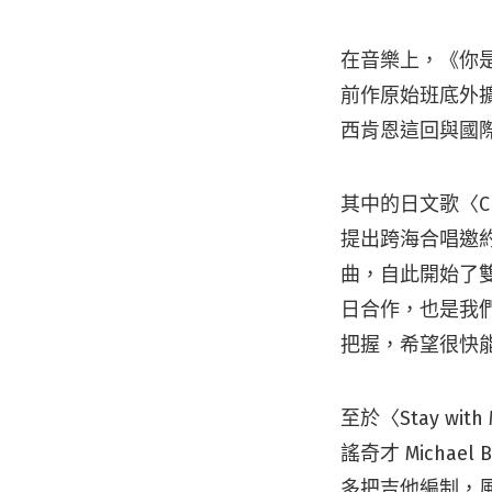
在音樂上，《你
前作原始班底外
西肯恩這回與國
其中的日文歌〈Cha
提出跨海合唱邀約。
曲，自此開始了
日合作，也是我
把握，希望很快能
至於〈Stay 
謠奇才 Michael
多把吉他編制，