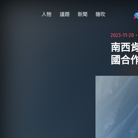
跳
至
人物
議題
新聞
雜吹
主
要
2023-11-20
內
南西
容
國合