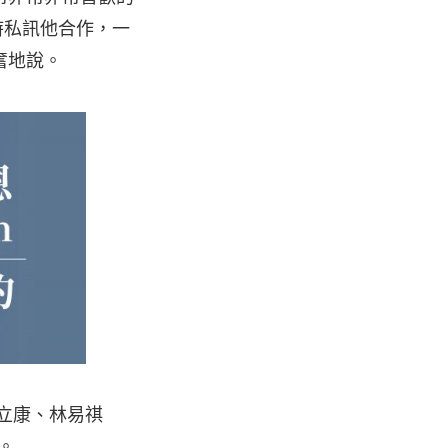
當時私訊他合作，一
奮地說。
韓立康、林易祺
。