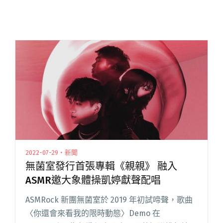
2022-07-29・新聞
無菌室發行首張專輯《親親》 融入
ASMR邀大象體操凱婷獻聲配唱
ASMRock 新團無菌室於 2019 年初試啼聲，歌曲
〈你還會來看我的限時動態〉Demo 在