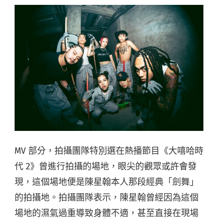
MV 部分，拍攝團隊特別選在熱播節目《
大嘻哈時
代 2》曾進行拍攝的場地，眼尖的觀眾或許會發
現，
這個場地便是陳星翰本人那段經典「劍舞」
的拍攝地。
拍攝團隊表示，陳星翰曾經因為這個
場地的濕氣過重導致身體不適，
甚至直接在現場