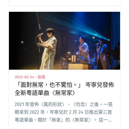
位知名嘻哈歌手御用 DJ Ken 和 Leona、黑膠唱片
行老闆 Vicar 及 DJ Que閱讀全文 "集結DJ
QuestionMark等人 龍虎門DJ企劃LONGHUMEN
MIX全數上線"
2022-02-24・新聞
「面對無常，也不驚怕。」 岑寧兒發佈
全新粵語單曲〈無常家〉
2021 年發佈〈風的形狀〉、〈勿念〉之後，一晃
眼來到 2022 年，岑寧兒於 2 月 24 日推出第三首
粵語單曲，關於「無家」的〈無常家〉。 這一
次，音樂製作團隊換成了製作人于逸堯、作曲人