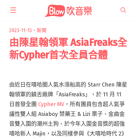
跳
至
主
要
2023-11-13・
新聞
內
由陳星翰領軍 AsiaFreaks全
容
新Cypher首次全員合體
由近日在嘻哈圈人氣水漲船高的 Starr Chen 陳星
翰領軍的饒
舌廠牌「AsiaFreaks」，於 11 月
11
日首發全團
Cypher MV
，所有團員包含超人氣爭
議性雙人組 Asiaboy 禁藥王 &
Lizi 栗子、金曲金
音雙入圍的潮州土狗、
於今年入圍金音獎的超強
嘻哈新人 Majin，以及同樣參與《
大嘻哈時代 2》