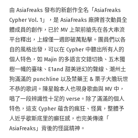
由 AsiaFreaks 發布的新創作全名「
AsiaFreaks
Cypher Vol. 1」，是 AsiaFreaks 廠牌首次動員全
體成員的創作，已於 MV 上架前搶先在各大串流
平台釋出，
上線僅一週即破萬點擊。團員們以各
自的風格出發，
可以在 Cypher 中聽出所有人的
個人特色，
如 Majin 的多語言交錯切換、五木獨
樹一幟的臺味、
E1and 甜美迷幻的聲線、
潮州土
狗滿滿的 punchline 以及禁藥王 &
栗子大膽玩世
不恭的歌詞。陳星翰本人也現身歌曲與 MV 中，
唱了一段辨識性十足的 verse。除了滿滿的個人
特色，這支 Cypher 蘊含的瘋狂、怪異，
整體予
人近乎歇斯底里的癲狂感，也完美傳達「
AsiaFreaks」背後的怪誕精神。