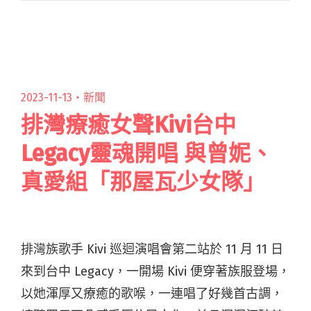
林二汶和填詞人周耀輝，都是岑寧兒的舊雨。和
他們談及閱讀全文 "「面對無常，也不驚怕。」
岑寧兒發佈全新粵語單曲〈無常家〉"
2023-11-13・
新聞
排灣療癒女聲Kivi台中
Legacy靈魂開唱 與曾妮、
真愛組「那屋瓦少女隊」
排灣族歌手 Kivi 巡迴演唱會第二站於 11 月 11 日
來到台中 Legacy，一開場 Kivi 便穿著族服登場，
以她渾厚又療癒的歌喉，一連唱了好幾首古調，