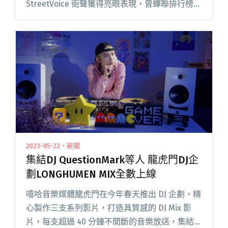
StreetVoice 街聲獲得亮眼表現，曾蟬聯排行榜
24 週並獲得第三名佳績，至今收聽熱度不減，仍
在排行榜佔有一席之地，可謂年輕世代最具代表
閱讀全文 "無菌室發行首張專輯《親親》 融入
ASMR邀大象體操凱婷獻聲配唱"
2023-05-22・新聞
集結DJ QuestionMark等人 龍虎門DJ企
劃LONGHUMEN MIX全數上線
嘻哈音樂媒體龍虎門在今年春天推出 DJ 企劃，精
心製作三支系列影片，打造具質感的 DJ Mix 影
片，每支超過 40 分鐘不間斷的音樂放送，集結多