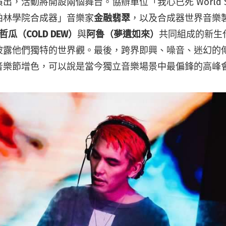
，活動將開設兩個舞台。協辦單位「我心已死 World Synt
柏林學院合成器」音樂家
金融翡翠
，以及合成器世界音樂
哲瓜（COLD DEW）
與
阿魯（夢遺如來）
共同組成的新生
披露他們獨特的世界觀。最後，跨界即興、噪音、迷幻的
音樂節增色，可以說是當今獨立音樂場景中最偏鋒的高峰