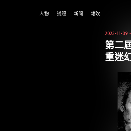
跳
至
人物
議題
新聞
雜吹
主
要
2023-11-09
內
第二屆
容
重迷幻