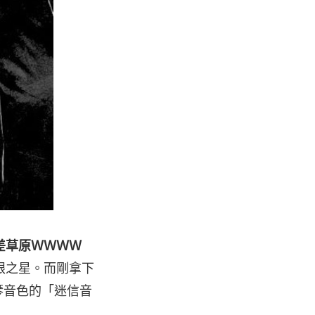
差草原ＷＷＷＷ
眼之星。而剛拿下
琴音色的「迷信音