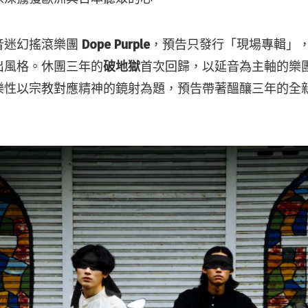
音迷幻搖滾樂團
Dope Purple
，預告只發行「現場專輯」
出風格。休團三年的
破地獄
首次回歸，以延音為主軸的樂
樂性以宗教對應精神的鏡射為題，預告帶著醞釀三年的全