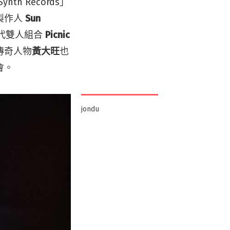
h Records」
製作人
Sun
代雙人組合
Picnic
傳奇人物
黃大旺
也
會。
jondu