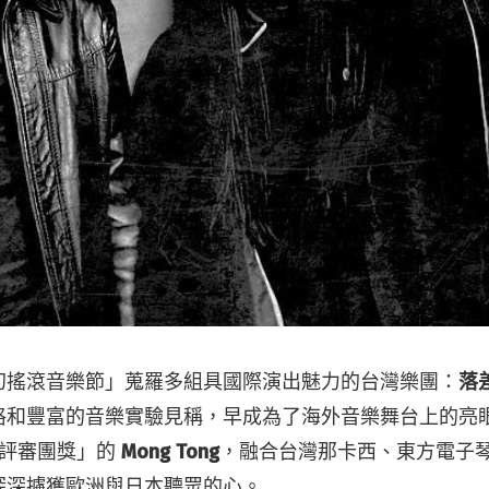
幻搖滾音樂節」蒐羅多組具國際演出魅力的台灣樂團：
落
格和豐富的音樂實驗見稱，早成為了海外音樂舞台上的亮
獎「評審團獎」的
Mong Tong
，融合台灣那卡西、東方電子
深深擄獲歐洲與日本聽眾的心。