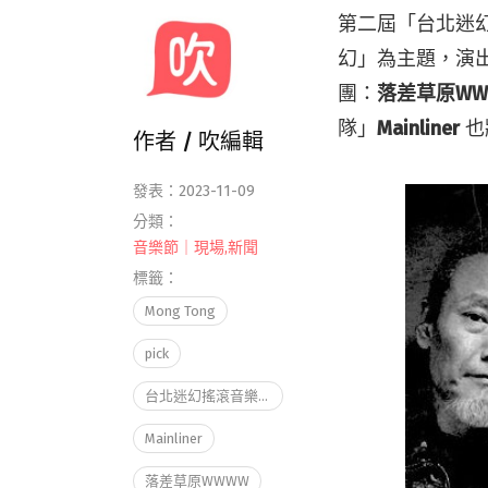
第二屆「台北迷幻搖
幻」為主題，演出
團：
落差草原WWWW
隊」
Mainliner
也
作者 /
吹編輯
發表：2023-11-09
分類：
音樂節｜現場
,
新聞
標籤：
Mong Tong
pick
台北迷幻搖滾音樂節
Mainliner
落差草原WWWW